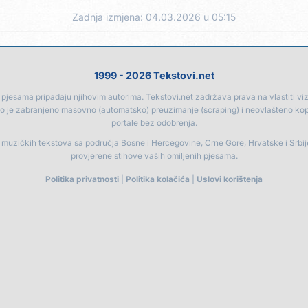
Zadnja izmjena: 04.03.2026 u 05:15
1999 - 2026 Tekstovi.net
jesama pripadaju njihovim autorima. Tekstovi.net zadržava prava na vlastiti vizua
go je zabranjeno masovno (automatsko) preuzimanje (scraping) i neovlašteno ko
portale bez odobrenja.
a muzičkih tekstova sa područja Bosne i Hercegovine, Crne Gore, Hrvatske i Srbi
provjerene stihove vaših omiljenih pjesama.
Politika privatnosti
|
Politika kolačića
|
Uslovi korištenja