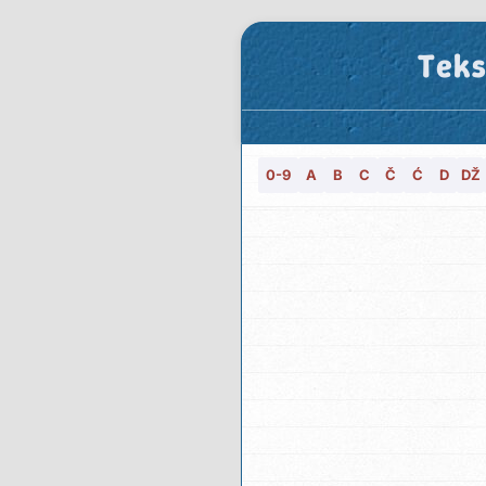
Teks
0-9
A
B
C
Č
Ć
D
DŽ