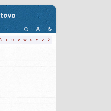
stova
Š
T
U
V
W
X
Y
Z
Ž