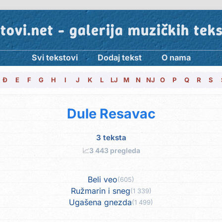
tovi.net - galerija muzičkih tek
Svi tekstovi
Dodaj tekst
O nama
Đ
E
F
G
H
I
J
K
L
LJ
M
N
NJ
O
P
Q
R
S
Dule Resavac
3 teksta
📈
3 443 pregleda
Beli veo
(605)
Ružmarin i sneg
(1 339)
Ugašena gnezda
(1 499)