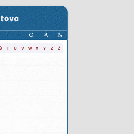
stova
Š
T
U
V
W
X
Y
Z
Ž