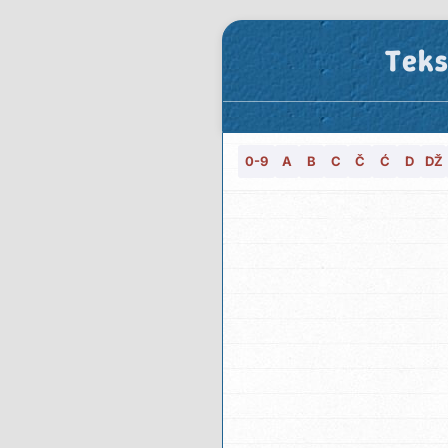
Teks
0-9
A
B
C
Č
Ć
D
DŽ