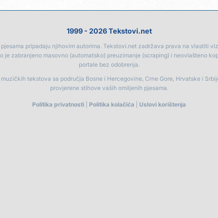
1999 - 2026 Tekstovi.net
jesama pripadaju njihovim autorima. Tekstovi.net zadržava prava na vlastiti vizua
go je zabranjeno masovno (automatsko) preuzimanje (scraping) i neovlašteno ko
portale bez odobrenja.
a muzičkih tekstova sa područja Bosne i Hercegovine, Crne Gore, Hrvatske i Srbi
provjerene stihove vaših omiljenih pjesama.
Politika privatnosti
|
Politika kolačića
|
Uslovi korištenja