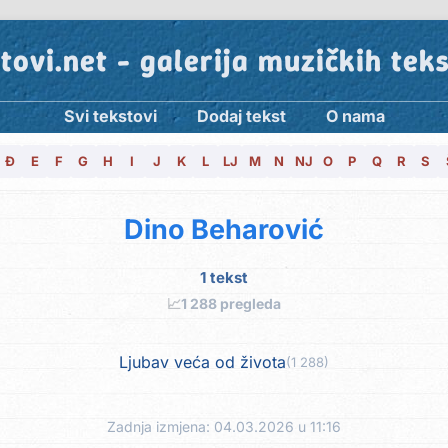
tovi.net - galerija muzičkih tek
Svi tekstovi
Dodaj tekst
O nama
Đ
E
F
G
H
I
J
K
L
LJ
M
N
NJ
O
P
Q
R
S
Dino Beharović
1 tekst
📈
1 288 pregleda
Ljubav veća od života
(1 288)
Zadnja izmjena: 04.03.2026 u 11:16