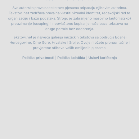
Sva autorska prava na tekstove pjesama pripadaju njihovim autorima.
Tekstovi.net zadržava prava na vlastiti vizualni identitet, redakcijski rad te
organizaciju i bazu podataka. Strogo je zabranjeno masovno (automatsko)
preuzimanje (scraping) i neovlašteno kopiranje naše baze tekstova na
druge portale bez odobrenja.
Tekstovi.net je najveća galerija muzičkih tekstova sa područja Bosne i
Hercegovine, Crne Gore, Hrvatske i Srbije. Ovdje možete pronaći tačne i
provjerene stihove vaših omiljenih pjesama.
Politika privatnosti
|
Politika kolačića
|
Uslovi korištenja