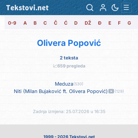
Tekstovi.net
☰
0-9
A
B
C
Č
Ć
D
DŽ
Đ
E
F
G
Olivera Popović
2 teksta
📈
659 pregleda
Meduza
(530)
Niti (Milan Bujaković ft. Olivera Popović)
(129)
Zadnja izmjena: 25.07.2026 u 16:35
1999 - 2026 Tekstovi.net