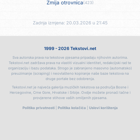
Zmija otrovnica
(423)
Zadnja izmjena: 20.03.2026 u 21:45
1999 - 2026 Tekstovi.net
Sva autorska prava na tekstove pjesama pripadaju njihovim autorima.
Tekstovi.net zadržava prava na vlastiti vizualni identitet, redakcijski rad te
organizaciju i bazu podataka. Strogo je zabranjeno masovno (automatsko)
preuzimanje (scraping) i neovlašteno kopiranje naše baze tekstova na
druge portale bez odobrenja.
Tekstovi.net je najveća galerija muzičkih tekstova sa područja Bosne i
Hercegovine, Crne Gore, Hrvatske i Srbije. Ovdje možete pronaći tačne i
provjerene stihove vaših omiljenih pjesama.
Politika privatnosti
|
Politika kolačića
|
Uslovi korištenja