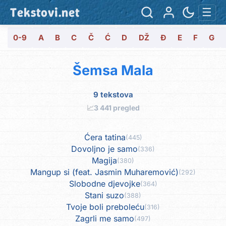
Tekstovi.net
☰
0-9
A
B
C
Č
Ć
D
DŽ
Đ
E
F
G
Šemsa Mala
9 tekstova
📈
3 441 pregled
Ćera tatina
(445)
Dovoljno je samo
(336)
Magija
(380)
Mangup si (feat. Jasmin Muharemović)
(292)
Slobodne djevojke
(364)
Stani suzo
(388)
Tvoje boli preboleću
(316)
Zagrli me samo
(497)