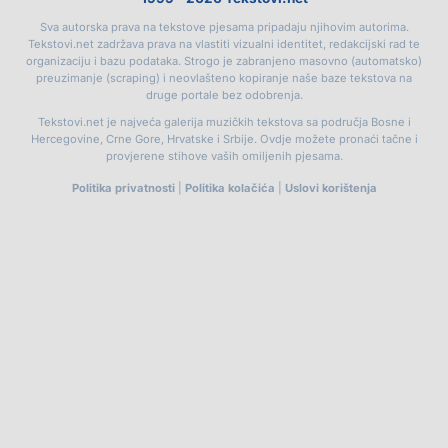
Sva autorska prava na tekstove pjesama pripadaju njihovim autorima.
Tekstovi.net zadržava prava na vlastiti vizualni identitet, redakcijski rad te
organizaciju i bazu podataka. Strogo je zabranjeno masovno (automatsko)
preuzimanje (scraping) i neovlašteno kopiranje naše baze tekstova na
druge portale bez odobrenja.
Tekstovi.net je najveća galerija muzičkih tekstova sa područja Bosne i
Hercegovine, Crne Gore, Hrvatske i Srbije. Ovdje možete pronaći tačne i
provjerene stihove vaših omiljenih pjesama.
Politika privatnosti
|
Politika kolačića
|
Uslovi korištenja