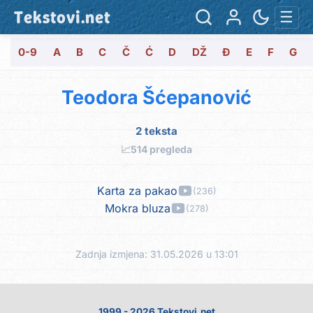
Tekstovi.net
☰
0-9
A
B
C
Č
Ć
D
DŽ
Đ
E
F
G
Teodora Šćepanović
2 teksta
📈
514 pregleda
Karta za pakao
(236)
Mokra bluza
(278)
Zadnja izmjena: 31.05.2026 u 13:01
1999 - 2026 Tekstovi.net