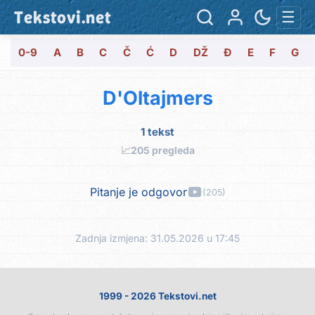
Tekstovi.net
☰
0-9
A
B
C
Č
Ć
D
DŽ
Đ
E
F
G
D'Oltajmers
1 tekst
📈
205 pregleda
Pitanje je odgovor
(205)
Zadnja izmjena: 31.05.2026 u 17:45
1999 - 2026 Tekstovi.net