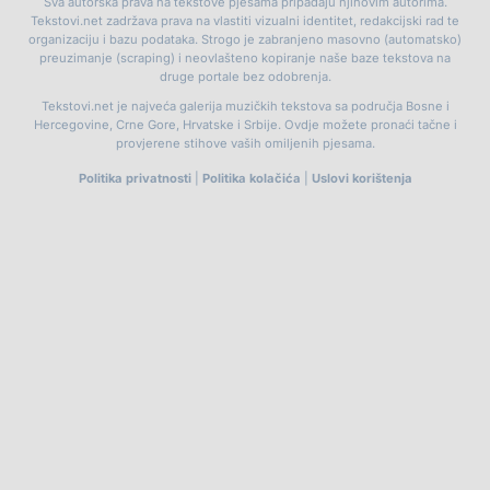
Sva autorska prava na tekstove pjesama pripadaju njihovim autorima.
Tekstovi.net zadržava prava na vlastiti vizualni identitet, redakcijski rad te
organizaciju i bazu podataka. Strogo je zabranjeno masovno (automatsko)
preuzimanje (scraping) i neovlašteno kopiranje naše baze tekstova na
druge portale bez odobrenja.
Tekstovi.net je najveća galerija muzičkih tekstova sa područja Bosne i
Hercegovine, Crne Gore, Hrvatske i Srbije. Ovdje možete pronaći tačne i
provjerene stihove vaših omiljenih pjesama.
Politika privatnosti
|
Politika kolačića
|
Uslovi korištenja