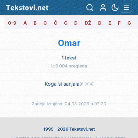
Tekstovi.net
☰
0-9
A
B
C
Č
Ć
D
DŽ
Đ
E
F
G
Omar
1 tekst
📈
6 004 pregleda
Koga si sanjala
(6 004)
Zadnja izmjena: 04.03.2026 u 07:20
1999 - 2026 Tekstovi.net
Sva autorska prava na tekstove pjesama pripadaju njihovim autorima.