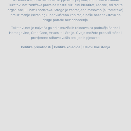
Tekstovi.net zadržava prava na vlastiti vizualni identitet, redakcijski rad te
organizaciju i bazu podataka. Strogo je zabranjeno masovno (automatsko)
preuzimanje (scraping) i neovlašteno kopiranje naše baze tekstova na
druge portale bez odobrenja.
Tekstovi.net je najveća galerija muzičkih tekstova sa područja Bosne i
Hercegovine, Crne Gore, Hrvatske i Srbije. Ovdje možete pronaći tačne i
provjerene stihove vaših omiljenih pjesama.
Politika privatnosti
|
Politika kolačića
|
Uslovi korištenja