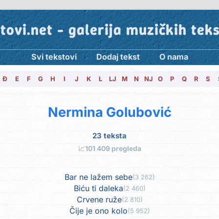
tovi.net - galerija muzičkih tek
Svi tekstovi
Dodaj tekst
O nama
Đ
E
F
G
H
I
J
K
L
LJ
M
N
NJ
O
P
Q
R
S
Nermina Golubović
23 teksta
📈
101 409 pregleda
Bar ne lažem sebe
(3 262)
Biću ti daleka
(2 460)
Crvene ruže
(2 810)
Čije je ono kolo
(5 952)