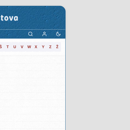
stova
Š
T
U
V
W
X
Y
Z
Ž