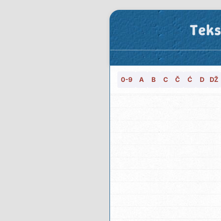
Teks
0-9
A
B
C
Č
Ć
D
DŽ