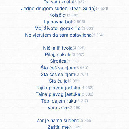
Da sam znala
(3 937)
Jedno drugom suđeni (feat. Sudo)
(2 531)
Kolačić
(12 882)
Ljubavna bol
(2 503)
Moj živote, gorak li si
(3 003)
Ne vjerujem da sam ostavljena
(2 514)
Ničija il' tvoja
(4 925)
Pitaj, sokole
(3 057)
Sirotica
(2 513)
Šta ćeš sa njom
(5 960)
Šta ćeš sa njom
(6 764)
Šta ću ja
(2 381)
Tajna plavog jastuka
(4 932)
Tajna plavog jastuka
(6 388)
Tebi dajem ruku
(3 217)
Varaš sve
(2 290)
Zar je nama suđeno
(5 355)
Zaštiti me
(5 349)