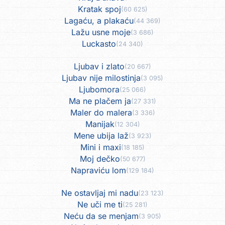
Kratak spoj
(60 625)
Lagaću, a plakaću
(44 369)
Lažu usne moje
(3 686)
Luckasto
(24 340)
Ljubav i zlato
(20 667)
Ljubav nije milostinja
(3 095)
Ljubomora
(25 066)
Ma ne plačem ja
(27 331)
Maler do malera
(3 336)
Manijak
(12 304)
Mene ubija laž
(3 923)
Mini i maxi
(18 185)
Moj dečko
(50 677)
Napraviću lom
(129 184)
Ne ostavljaj mi nadu
(23 123)
Ne uči me ti
(25 281)
Neću da se menjam
(3 905)