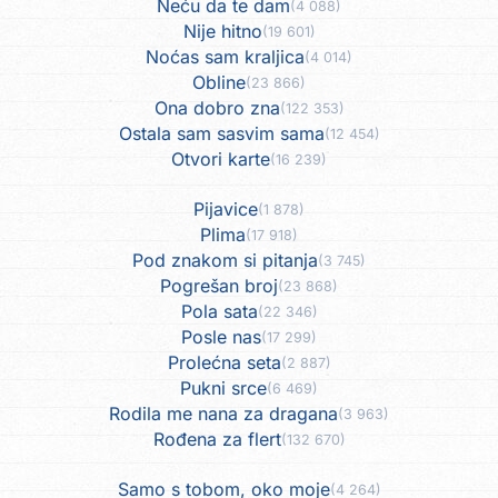
Neću da te dam
(4 088)
Nije hitno
(19 601)
Noćas sam kraljica
(4 014)
Obline
(23 866)
Ona dobro zna
(122 353)
Ostala sam sasvim sama
(12 454)
Otvori karte
(16 239)
Pijavice
(1 878)
Plima
(17 918)
Pod znakom si pitanja
(3 745)
Pogrešan broj
(23 868)
Pola sata
(22 346)
Posle nas
(17 299)
Prolećna seta
(2 887)
Pukni srce
(6 469)
Rodila me nana za dragana
(3 963)
Rođena za flert
(132 670)
Samo s tobom, oko moje
(4 264)