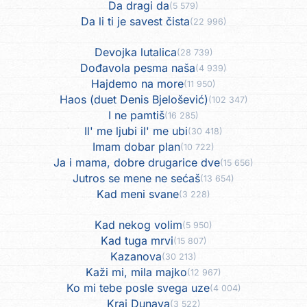
Da dragi da
(5 579)
Da li ti je savest čista
(22 996)
Devojka lutalica
(28 739)
Dođavola pesma naša
(4 939)
Hajdemo na more
(11 950)
Haos (duet Denis Bjelošević)
(102 347)
I ne pamtiš
(16 285)
Il' me ljubi il' me ubi
(30 418)
Imam dobar plan
(10 722)
Ja i mama, dobre drugarice dve
(15 656)
Jutros se mene ne sećaš
(13 654)
Kad meni svane
(3 228)
Kad nekog volim
(5 950)
Kad tuga mrvi
(15 807)
Kazanova
(30 213)
Kaži mi, mila majko
(12 967)
Ko mi tebe posle svega uze
(4 004)
Kraj Dunava
(3 522)