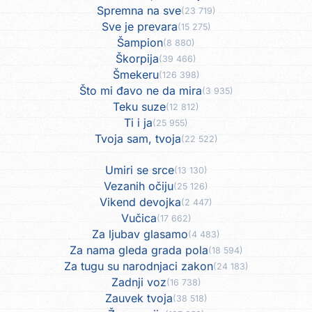
Spremna na sve
(23 719)
Sve je prevara
(15 275)
Šampion
(8 880)
Škorpija
(39 466)
Šmekeru
(126 398)
Što mi đavo ne da mira
(3 935)
Teku suze
(12 812)
Ti i ja
(25 955)
Tvoja sam, tvoja
(22 522)
Umiri se srce
(13 130)
Vezanih očiju
(25 126)
Vikend devojka
(2 447)
Vučica
(17 662)
Za ljubav glasamo
(4 483)
Za nama gleda grada pola
(18 594)
Za tugu su narodnjaci zakon
(24 183)
Zadnji voz
(16 738)
Zauvek tvoja
(38 518)