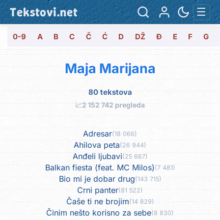
Tekstovi.net
☰
0-9
A
B
C
Č
Ć
D
DŽ
Đ
E
F
G
Maja Marijana
80 tekstova
📈
2 152 742 pregleda
Adresar
(18 066)
Ahilova peta
(26 944)
Anđeli ljubavi
(25 667)
Balkan fiesta (feat. MC Milos)
(7 481)
Bio mi je dobar drug
(143 715)
Crni panter
(81 522)
Čaše ti ne brojim
(14 829)
Činim nešto korisno za sebe
(8 830)