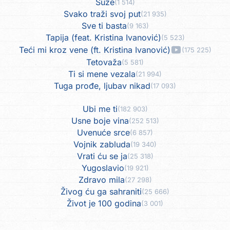
Suze
(1 514)
Svako traži svoj put
(21 935)
Sve ti basta
(9 163)
Tapija (feat. Kristina Ivanović)
(5 523)
Teći mi kroz vene (ft. Kristina Ivanović)
(175 225)
Tetovaža
(5 581)
Ti si mene vezala
(21 994)
Tuga prođe, ljubav nikad
(17 093)
Ubi me ti
(182 903)
Usne boje vina
(252 513)
Uvenuće srce
(6 857)
Vojnik zabluda
(19 340)
Vrati ću se ja
(25 318)
Yugoslavio
(19 921)
Zdravo mila
(27 298)
Živog ću ga sahraniti
(25 666)
Život je 100 godina
(3 001)