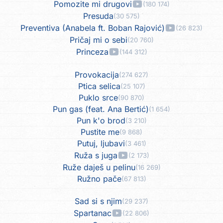
Pomozite mi drugovi
(180 174)
Presuda
(30 575)
Preventiva (Anabela ft. Boban Rajović)
(26 823)
Pričaj mi o sebi
(20 760)
Princeza
(144 312)
Provokacija
(274 627)
Ptica selica
(25 107)
Puklo srce
(90 870)
Pun gas (feat. Ana Bertić)
(1 654)
Pun k'o brod
(3 210)
Pustite me
(9 868)
Putuj, ljubavi
(3 461)
Ruža s juga
(2 173)
Ruže daješ u pelinu
(16 269)
Ružno pače
(67 813)
Sad si s njim
(29 237)
Spartanac
(22 806)