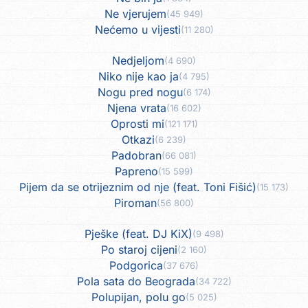
Ne vjerujem
(45 949)
Nećemo u vijesti
(11 280)
Nedjeljom
(4 690)
Niko nije kao ja
(4 795)
Nogu pred nogu
(6 174)
Njena vrata
(16 602)
Oprosti mi
(121 171)
Otkazi
(6 239)
Padobran
(66 081)
Papreno
(15 599)
Pijem da se otrijeznim od nje (feat. Toni Fišić)
(15 173)
Piroman
(56 800)
Pješke (feat. DJ KiX)
(9 498)
Po staroj cijeni
(2 160)
Podgorica
(37 676)
Pola sata do Beograda
(34 722)
Polupijan, polu go
(5 025)