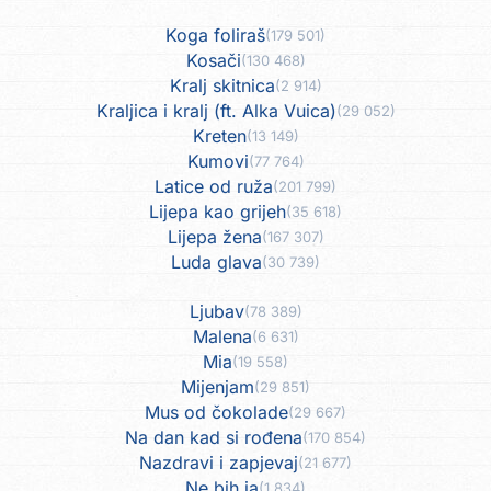
Koga foliraš
(179 501)
Kosači
(130 468)
Kralj skitnica
(2 914)
Kraljica i kralj (ft. Alka Vuica)
(29 052)
Kreten
(13 149)
Kumovi
(77 764)
Latice od ruža
(201 799)
Lijepa kao grijeh
(35 618)
Lijepa žena
(167 307)
Luda glava
(30 739)
Ljubav
(78 389)
Malena
(6 631)
Mia
(19 558)
Mijenjam
(29 851)
Mus od čokolade
(29 667)
Na dan kad si rođena
(170 854)
Nazdravi i zapjevaj
(21 677)
Ne bih ja
(1 834)