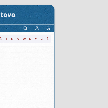
stova
Š
T
U
V
W
X
Y
Z
Ž