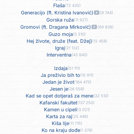
Flaša
(72 435)
Generacijo (ft. Kristina Ivanović)
(9 744)
Gorska ruža
(11 927)
Gromovi (ft. Dragana Mirković)
(69 838)
Guzo moja
(5 510)
Hej živote, druže (feat. Džej)
(12 458)
Igraj
(21 132)
Interventna
(43 840)
Izdaja
(51 111)
Ja preživio bih to
(15 911)
Jedan je život
(184 475)
Jesen je
(26 558)
Kad se opet dotjeraš za mene
(32 510)
Kafanski fakultet
(137 250)
Kamen u cipeli
(3 021)
Karta za raj
(25 446)
Kiša lije
(11 715)
Ko na kraju dođe
(1 378)