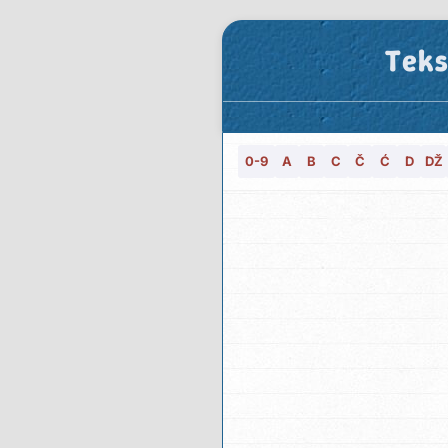
Teks
0-9
A
B
C
Č
Ć
D
DŽ