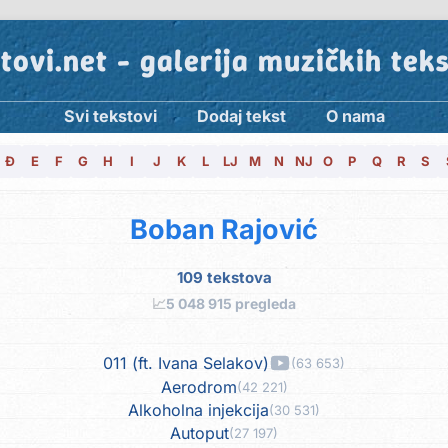
tovi.net - galerija muzičkih tek
Svi tekstovi
Dodaj tekst
O nama
Đ
E
F
G
H
I
J
K
L
LJ
M
N
NJ
O
P
Q
R
S
Boban Rajović
109 tekstova
📈
5 048 915 pregleda
011 (ft. Ivana Selakov)
(63 653)
Aerodrom
(42 221)
Alkoholna injekcija
(30 531)
Autoput
(27 197)