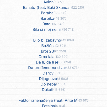
Avion
(5 777)
Bahato (feat. Buki Skandal)
(22 210)
Baraba
(66 896)
Barbika
(49 301)
Bata
(102 648)
Bila si moj nemir
(56 748)
Bilo bi zabavno
(43 894)
Božićna
(2 621)
Broj 23
(61 259)
Crna lala
(130 390)
Da li, da li je
(66 094)
Da pređemo na stvar
(32 073)
Darovi
(8 155)
Dijagnoza
(8 583)
Do neba
(7 354)
Dukati
(18 636)
Faktor iznenađenja (feat. Ante M)
(3 611)
Fatalna
(5 814)