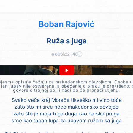
Boban Rajović
Ruža s juga
🔥
806
📈
2 148
?
pjesme opisuje čežnju za makedonskom djevojkom. Osoba u
 jer ljubav nije ostvarena, a obećanje o braku je prekršeno. 
govore o trajnoj boli i nadi da će pronaći utjehu.
Svako veče kraj Morače tikveško mi vino toče
zato što mi srce hoće makedonsko devojče
zato što je moja tuga duga kao barska pruga
srce kao tapan lupa za ubavom ružom sa juga