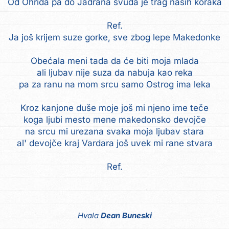
Od Ohrida pa do Jadrana svuda je trag naših koraka
Ref.
Ja još krijem suze gorke, sve zbog lepe Makedonke
Obećala meni tada da će biti moja mlada
ali ljubav nije suza da nabuja kao reka
pa za ranu na mom srcu samo Ostrog ima leka
Kroz kanjone duše moje još mi njeno ime teče
koga ljubi mesto mene makedonsko devojče
na srcu mi urezana svaka moja ljubav stara
al' devojče kraj Vardara još uvek mi rane stvara
Ref.
Hvala
Dean Buneski