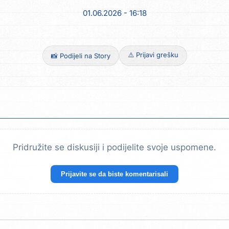
01.06.2026 - 16:18
⚠️ Prijavi grešku
📸 Podijeli na Story
Pridružite se diskusiji i podijelite svoje uspomene.
Prijavite se da biste komentarisali