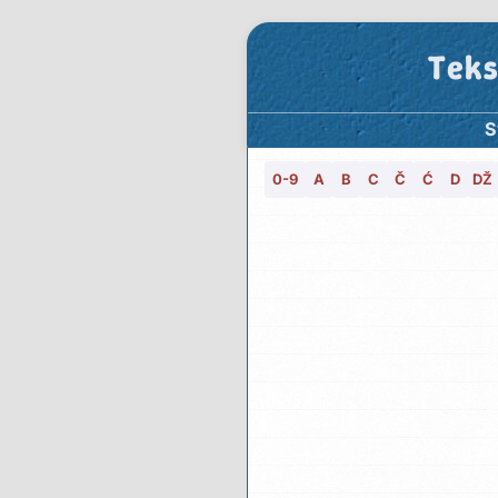
Teks
S
0-9
A
B
C
Č
Ć
D
DŽ