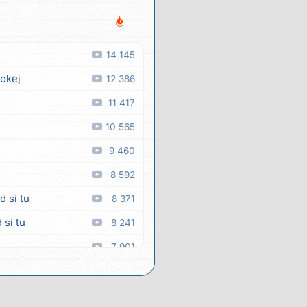
14 145
 okej
12 386
11 417
10 565
9 460
8 592
d si tu
8 371
 si tu
8 241
7 901
a
7 890
 man
7 348