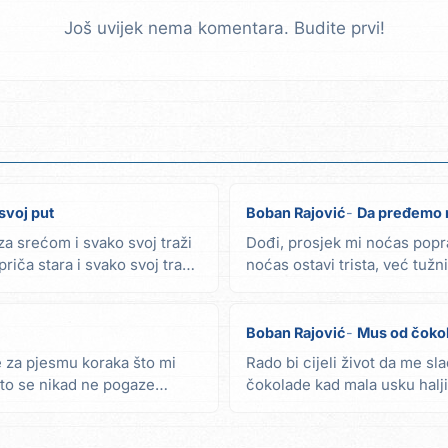
Još uvijek nema komentara. Budite prvi!
svoj put
Boban Rajović
Da pređemo n
a srećom i svako svoj traži
Dođi, prosjek mi noćas popr
riča stara i svako svoj traži
noćas ostavi trista, već tužni
vrijeme...
Boban Rajović
Mus od čoko
 za pjesmu koraka što mi
Rado bi cijeli život da me s
 što se nikad ne pogaze
čokolade kad mala usku halj
samo da je...