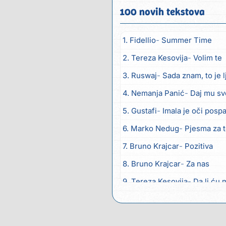
100 novih tekstova
1. Fidellio
Summer Time
2. Tereza Kesovija
Volim te
3. Ruswaj
Sada znam, to je 
4. Nemanja Panić
Daj mu sv
5. Gustafi
Imala je oči posp
6. Marko Nedug
Pjesma za 
7. Bruno Krajcar
Pozitiva
8. Bruno Krajcar
Za nas
9. Tereza Kesovija
Da li ću 
10. Lidija Bačić
Neka se vino
11. Karin Kuljanić
Nisi zavrid