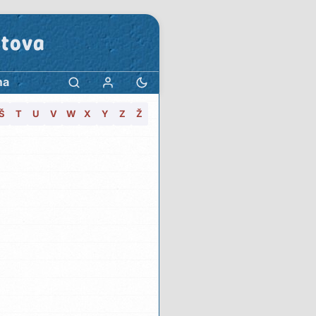
stova
ma
Š
T
U
V
W
X
Y
Z
Ž