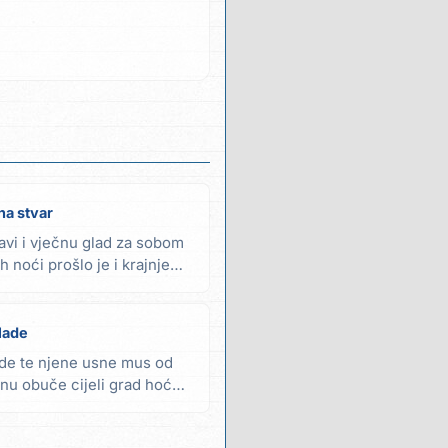
a stvar
avi i vječnu glad za sobom
h noći prošlo je i krajnje
lade
lade te njene usne mus od
inu obuče cijeli grad hoće