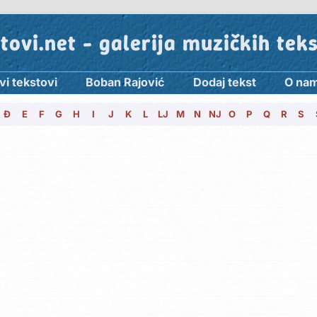
tovi.net - galerija muzičkih tek
vi tekstovi
Boban Rajović
Dodaj tekst
O na
Đ
E
F
G
H
I
J
K
L
LJ
M
N
NJ
O
P
Q
R
S