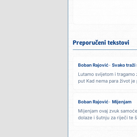
Preporučeni tekstovi
Boban Rajović
Svako traži 
Lutamo svijetom i tragamo z
put Kad nema para život je p
put...
Boban Rajović
Mijenjam
Mijenjam ovaj zvuk samoće
dolaze i šutnju za riječi te
Mijenjam ovu...