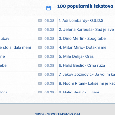
100 popularnih tekstova
1. Adi Lombardy
O.S.D.S.
06.08
2. Jelena Karleuša
Sad je sve
06.08
ljubav
3. Dino Merlin
Zbog tebe
06.08
e što si dala meni
4. Mitar Mirić
Dotakni me
06.08
ane
5. Mile Delija
Oras
06.08
tebe
6. Halid Bešlić
Crna ruža
06.08
7. Jakov Jozinović
Ja volim ka
06.08
8. Noćni Ritam
Lakše mi je kad
06.08
moći
9. Halid Bešlić
Ljiljani
06.08
 toči (Nazdravlje)
10. Aleksandra Prijović
Kabab
06.08
el
11. Aleksandra Prijović
Macho
06.08
1999 - 2026 Tekstovi.net