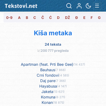
Tekstovi.net
☰
0-9
A
B
C
Č
Ć
D
DŽ
Đ
E
F
G
Kiša metaka
24 teksta
📈
200 777 pregleda
Apartman (feat. Prti Bee Gee)
(14 437)
Bauhaus
(7 868)
Crni fondovi
(4 585)
Daj pare
(7 366)
Hayabusa
(4 147)
Jaketa
(13 621)
Komuna
(6 271)
Konan
(18 875)