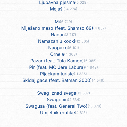
Ljubavna pjesma
(5 028)
Mejaši
(14 274)
Mi
(6 749)
Miješano meso (feat. Shamso 69)
(4 837)
Nadan
(3 717)
Namazan u kocki
(12 865)
Naopako
(6 101)
Ornela
(4 363)
Pazar (feat. Tuta Kamon)
(6 085)
Pir (feat. MC Jere Labura)
(4 842)
Pljačkam turiste
(11 385)
Skidaj gaće (feat. Batman 3000)
(4 549)
Swag iznad svega
(13 587)
Swagonic
(4 534)
Swagusa (feat. General Two)
(15 878)
Umjetnik erotike
(4 813)