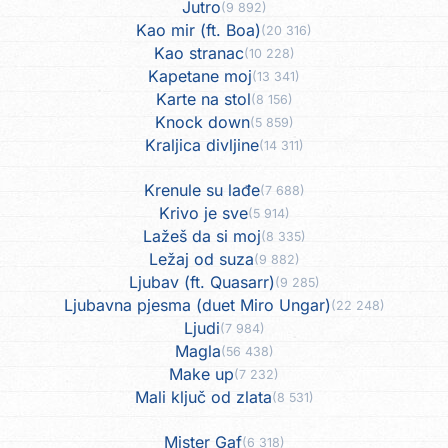
Jutro
(9 892)
Kao mir (ft. Boa)
(20 316)
Kao stranac
(10 228)
Kapetane moj
(13 341)
Karte na stol
(8 156)
Knock down
(5 859)
Kraljica divljine
(14 311)
Krenule su lađe
(7 688)
Krivo je sve
(5 914)
Lažeš da si moj
(8 335)
Ležaj od suza
(9 882)
Ljubav (ft. Quasarr)
(9 285)
Ljubavna pjesma (duet Miro Ungar)
(22 248)
Ljudi
(7 984)
Magla
(56 438)
Make up
(7 232)
Mali ključ od zlata
(8 531)
Mister Gaf
(6 318)