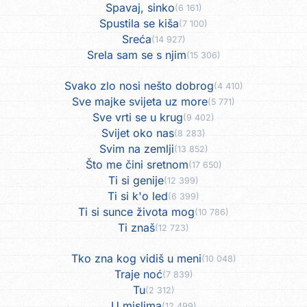
Spavaj, sinko
(6 161)
Spustila se kiša
(7 100)
Sreća
(14 927)
Srela sam se s njim
(15 306)
Svako zlo nosi nešto dobrog
(4 410)
Sve majke svijeta uz more
(5 771)
Sve vrti se u krug
(9 402)
Svijet oko nas
(8 283)
Svim na zemlji
(13 852)
Što me čini sretnom
(17 650)
Ti si genije
(12 399)
Ti si k'o led
(6 399)
Ti si sunce života mog
(10 786)
Ti znaš
(12 723)
Tko zna kog vidiš u meni
(10 048)
Traje noć
(7 839)
Tu
(2 312)
U mislima
(12 499)