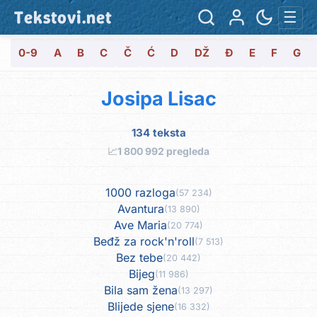
Tekstovi.net
☰
0-9
A
B
C
Č
Ć
D
DŽ
Đ
E
F
G
Josipa Lisac
134 teksta
📈
1 800 992 pregleda
1000 razloga
(57 234)
Avantura
(13 890)
Ave Maria
(20 774)
Beđž za rock'n'roll
(7 513)
Bez tebe
(20 442)
Bijeg
(11 986)
Bila sam žena
(13 297)
Blijede sjene
(16 332)