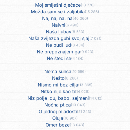
Moj smiješni dječace
(13 770)
Možda sam se i zaljubila
(15 286)
Na, na, na, na
(40 360)
Naivni
(6 490)
Naša ljubav
(8 533)
Naša zvijezda gubi svoj sjaj
(7 081)
Ne budi lud
(8 434)
Ne prepoznajem ga
(9 923)
Ne štedi se
(4 184)
Nema sunca
(10 566)
Nešto
(8 260)
Nismo mi bez cilja
(13 365)
Nitko nije kao ti
(14 028)
Niz polje idu, babo, sejmeni
(14 612)
Noćna ptica
(10 043)
O jednoj mladosti
(51 243)
Oluja
(10 907)
Omer beze
(13 043)