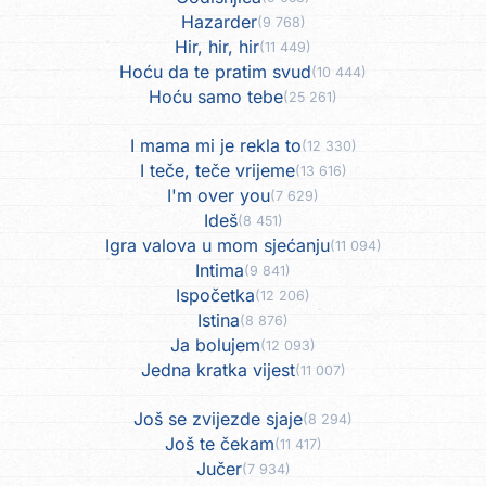
Hazarder
(9 768)
Hir, hir, hir
(11 449)
Hoću da te pratim svud
(10 444)
Hoću samo tebe
(25 261)
I mama mi je rekla to
(12 330)
I teče, teče vrijeme
(13 616)
I'm over you
(7 629)
Ideš
(8 451)
Igra valova u mom sjećanju
(11 094)
Intima
(9 841)
Ispočetka
(12 206)
Istina
(8 876)
Ja bolujem
(12 093)
Jedna kratka vijest
(11 007)
Još se zvijezde sjaje
(8 294)
Još te čekam
(11 417)
Jučer
(7 934)