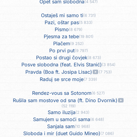
Opet sam slobodna
(4 547)
Ostaješ mi samo ti
(6 731)
Pazi, oštar pas
(5 833)
Pismo
(8 679)
Pjesma za tebe
(19 801)
Plačem
(9 252)
Po prvi put
(9 797)
Postao si drugi čovjek
(8 673)
Posve slobodna (feat. Elvis Stanić)
(3 854)
Pravda (Boa ft. Josipa Lisac)
(7 753)
Raduj se srce moje
(7 339)
Rendez-vous sa Sotonom
(6 527)
Rušila sam mostove od sna (ft. Dino Dvornik)
(52 119)
Samo iluzija
(2 943)
Samujem u samoći sama
(6 648)
Sanjala sam
(10 968)
Sloboda i mir (duet Guido Mineo)
(7 086)