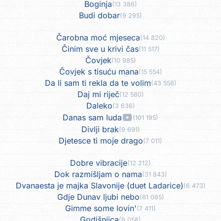
Boginja
(13 386)
Budi dobar
(9 295)
Čarobna moć mjeseca
(14 820)
Činim sve u krivi čas
(11 517)
Čovjek
(10 985)
Čovjek s tisuću mana
(15 554)
Da li sam ti rekla da te volim
(43 558)
Daj mi riječ
(12 580)
Daleko
(3 636)
Danas sam luda
(101 195)
Divlji brak
(9 691)
Djetesce ti moje drago
(7 011)
Dobre vibracije
(12 212)
Dok razmišljam o nama
(31 843)
Dvanaesta je majka Slavonije (duet Ladarice)
(6 473)
Gdje Dunav ljubi nebo
(81 085)
Gimme some lovin'
(7 411)
Godišnjica
(9 058)