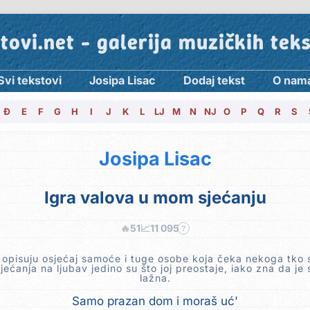
tovi.net - galerija muzičkih tek
Svi tekstovi
Josipa Lisac
Dodaj tekst
O nam
Đ
E
F
G
H
I
J
K
L
LJ
M
N
NJ
O
P
Q
R
S
Josipa Lisac
Igra valova u mom sjećanju
🔥
51
📈
11 095
?
i opisuju osjećaj samoće i tuge osobe koja čeka nekoga tko 
 Sjećanja na ljubav jedino su što joj preostaje, iako zna da je
lažna.
Samo prazan dom i moraš uć'