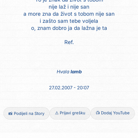
nije laž i nije san
a more zna da život s tobom nije san
i zašto sam tebe voljela
o, znam dobro ja da lažna je ta
Ref.
Hvala
lamb
27.02.2007 - 20:07
⚠️ Prijavi grešku
📺 Dodaj YouTube
📸 Podijeli na Story