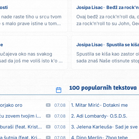
osti
Josipa Lisac
Beđž za rock'n'
 nade raste tiho u srcu tvom
Ovaj beđž za rock'n'roll da, 
e s malo prave istine u tom
za rock'n'roll to su John, Ge
beđž, da,...
ve
Josipa Lisac
Spustila se kiš
slučajeva oko nas svakog
Spustila se kiša kao zastor o
sad da još me voliš isto k'o i
sada znaš Naše otisnute stop
taj put...
100 popularnih tekstova
orjako oro
1. Mitar Mirić
Dotakni me
07.08
em tvojim imenom (feat. Kristina Smetko)
2. Adi Lombardy
O.S.D.S.
07.08
aši (feat. Kristina Smetko)
3. Jelena Karleuša
Sad je sve
07.08
utnja (feat. Kristina Smetko)
4. Dino Merlin
Zbog tebe
07.08