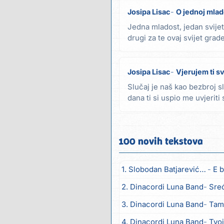
Josipa Lisac
O jednoj mlad
Jedna mladost, jedan svijet
drugi za te ovaj svijet grad
Pričaju...
Josipa Lisac
Vjerujem ti s
Slučaj je naš kao bezbroj 
dana ti si uspio me uvjeriti 
prije ti...
100 novih tekstova
1. Slobodan Batjarević Čobe
E b
2. Dinacordi Luna Band
Sreću zov
3. Dinacordi Luna Band
Tambur
4. Dinacordi Luna Band
Tvoja š