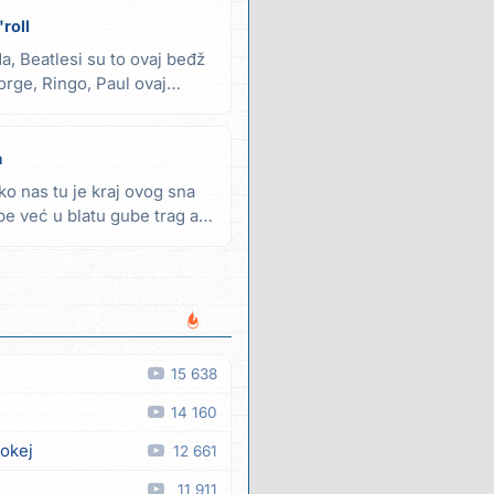
roll
da, Beatlesi su to ovaj beđž
orge, Ringo, Paul ovaj
a
ko nas tu je kraj ovog sna
e već u blatu gube trag a
15 638
14 160
 okej
12 661
11 911