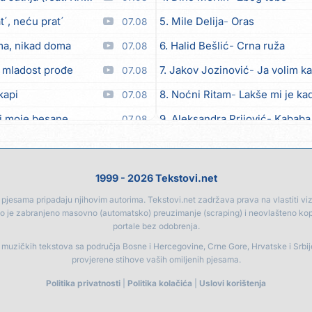
´, neću prat´
5. Mile Delija
Oras
07.08
ma, nikad doma
6. Halid Bešlić
Crna ruža
07.08
 mladost prođe
7. Jakov Jozinović
Ja volim ka
07.08
kapi
8. Noćni Ritam
Lakše mi je kad
07.08
i moje besane
9. Aleksandra Prijović
Kababa
07.08
bicu
10. Halid Bešlić
Ljiljani
07.08
eo moj
11. Aleksandra Prijović
Macho
07.08
1999 - 2026 Tekstovi.net
12. Faraon
Hello Kitty
07.08
jesama pripadaju njihovim autorima. Tekstovi.net zadržava prava na vlastiti vizua
go je zabranjeno masovno (automatsko) preuzimanje (scraping) i neovlašteno ko
Anksiozna)
13. Noćni Ritam
Rekla si mi
06.08
portale bez odobrenja.
14. Vesna Zmijanac
Ovo u gru
06.08
a muzičkih tekstova sa područja Bosne i Hercegovine, Crne Gore, Hrvatske i Srbi
provjerene stihove vaših omiljenih pjesama.
15. Karlo!
Mon amour
06.08
Politika privatnosti
|
Politika kolačića
|
Uslovi korištenja
ljubav
16. Džej Ramadanovski
Ova m
06.08