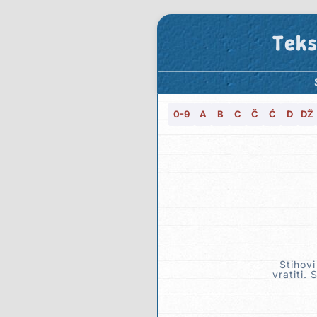
Teks
0-9
A
B
C
Č
Ć
D
DŽ
Stihov
vratiti.