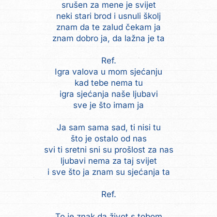
srušen za mene je svijet
neki stari brod i usnuli školj
znam da te zalud čekam ja
znam dobro ja, da lažna je ta
Ref.
Igra valova u mom sjećanju
kad tebe nema tu
igra sjećanja naše ljubavi
sve je što imam ja
Ja sam sama sad, ti nisi tu
što je ostalo od nas
svi ti sretni sni su prošlost za nas
ljubavi nema za taj svijet
i sve što ja znam su sjećanja ta
Ref.
To je znak da život s tobom