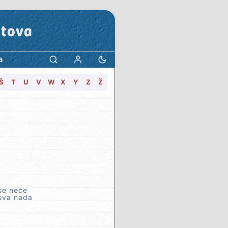
stova
a
Š
T
U
V
W
X
Y
Z
Ž
se neće
 sva nada