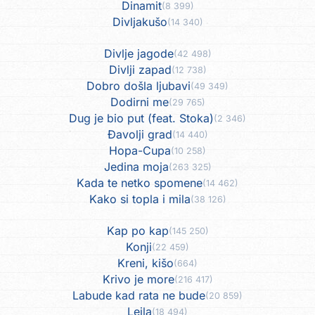
Dinamit
(8 399)
Divljakušo
(14 340)
Divlje jagode
(42 498)
Divlji zapad
(12 738)
Dobro došla ljubavi
(49 349)
Dodirni me
(29 765)
Dug je bio put (feat. Stoka)
(2 346)
Đavolji grad
(14 440)
Hopa-Cupa
(10 258)
Jedina moja
(263 325)
Kada te netko spomene
(14 462)
Kako si topla i mila
(38 126)
Kap po kap
(145 250)
Konji
(22 459)
Kreni, kišo
(664)
Krivo je more
(216 417)
Labude kad rata ne bude
(20 859)
Lejla
(18 494)