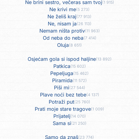
Ne brini sestro, večeras sam tvoj
(1 915)
Ne krivi me
(5 273)
Ne želiš kraj
(77 913)
Ne, nisam ja
(26 113)
Nemam ništa protiv
(11 963)
Od neba do neba
(7 414)
Oluja
(8 651)
Osjećam gola si ispod haljine
(13 892)
Patkica
(15 602)
Pepeljuga
(15 462)
Piramida
(11 572)
Piši mi
(27 544)
Plave noći bez tebe
(4 137)
Potraži put
(25 760)
Prati moje stare tragove
(1 009)
Prijatelj
(14 070)
Sama si
(21 250)
Samo da znaš
(23 774)