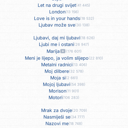
Let na drugi svijet
(41 445)
London
(13 156)
Love is in your hands
(18 532)
Ljubav može sve
(30 138)
Ljubavi, daj mi ljubavi
(18 626)
Ljubi me i ostani
(26 947)
Marija
(176 601)
Meni je lijepo, ja volim slijepo
(22 810)
Metalni radnici
(13 406)
Moj dilbere
(32 578)
Moja si
(2 661)
Mojoj ljubavi
(54 398)
Morison
(11 901)
Motori
(106 283)
Mrak za dvoje
(20 709)
Nasmiješi se
(34 777)
Nazovi me
(18 748)