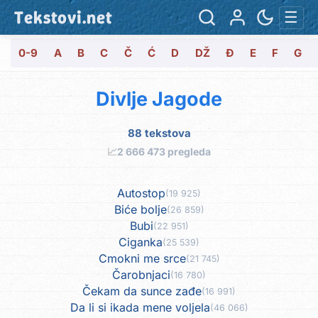
Tekstovi.net
☰
0-9
A
B
C
Č
Ć
D
DŽ
Đ
E
F
G
Divlje Jagode
88 tekstova
📈
2 666 473 pregleda
Autostop
(19 925)
Biće bolje
(26 859)
Bubi
(22 951)
Ciganka
(25 539)
Cmokni me srce
(21 745)
Čarobnjaci
(16 780)
Čekam da sunce zađe
(16 991)
Da li si ikada mene voljela
(46 066)