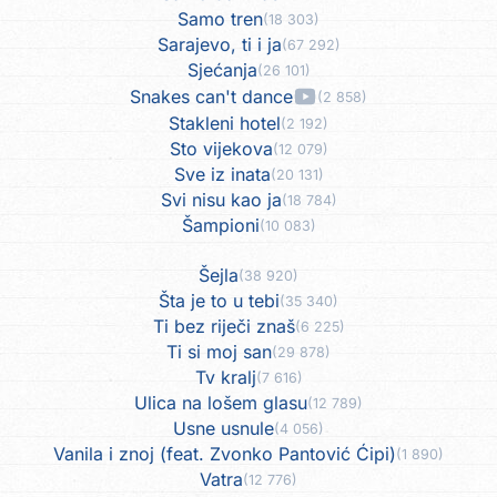
Samo tren
(18 303)
Sarajevo, ti i ja
(67 292)
Sjećanja
(26 101)
Snakes can't dance
(2 858)
Stakleni hotel
(2 192)
Sto vijekova
(12 079)
Sve iz inata
(20 131)
Svi nisu kao ja
(18 784)
Šampioni
(10 083)
Šejla
(38 920)
Šta je to u tebi
(35 340)
Ti bez riječi znaš
(6 225)
Ti si moj san
(29 878)
Tv kralj
(7 616)
Ulica na lošem glasu
(12 789)
Usne usnule
(4 056)
Vanila i znoj (feat. Zvonko Pantović Ćipi)
(1 890)
Vatra
(12 776)