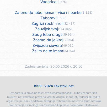
Vodarica
(9 875)
Za one do tebe nemam više ni banke
(8 828)
Zaboravi
(3 136)
Zagrizi rock'n'roll
(12 437)
Zauvijek tvoj
(124 365)
Zbog tebe draga
(19 964)
Znamo da je kraj
(2 294)
Zvijezda sjevera
(46 032)
Želim da te imam
(34 154)
Zadnja izmjena: 20.05.2026 u 20:56
1999 - 2026 Tekstovi.net
Sva autorska prava na tekstove pjesama pripadaju njihovim autorima.
Tekstovi.net zadržava prava na vlastiti vizualni identitet, redakcijski rad te
organizaciju i bazu podataka. Strogo je zabranjeno masovno (automatsko)
preuzimanje (scraping) i neovlašteno kopiranje naše baze tekstova na