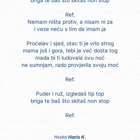
briga te baš što skitaš non stop
Ref,
Nemam ništa protiv, a nisam ni za
i veze neću s tim da imam ja
Proćelav i sjed, otac ti je vrlo strog
mama još i gora, tebi je već dosta tog
mada bi ti ludovala ovu noć
ne sumnjam, rado provjerila svoju moć
Ref.
Puder i ruž, izgledaš tip top
briga te baš što skitaš non stop
Ref.
Hvala
Haris K.