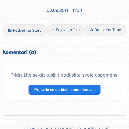
03.09.2011 - 11:34
⚠️ Prijavi grešku
📺 Dodaj YouTube
📸 Podijeli na Story
Komentari (0)
Pridružite se diskusiji i podijelite svoje uspomene.
Prijavite se da biste komentarisali
Još uvijek nema komentara. Budite prvi!