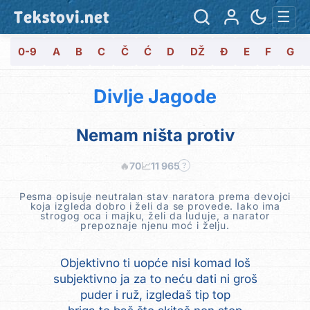
Tekstovi.net
☰
0-9
A
B
C
Č
Ć
D
DŽ
Đ
E
F
G
Divlje Jagode
Nemam ništa protiv
🔥
70
📈
11 965
?
Pesma opisuje neutralan stav naratora prema devojci
koja izgleda dobro i želi da se provede. Iako ima
strogog oca i majku, želi da luduje, a narator
prepoznaje njenu moć i želju.
Objektivno ti uopće nisi komad loš
subjektivno ja za to neću dati ni groš
puder i ruž, izgledaš tip top