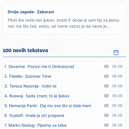
Divlje Jagode
Zaboravi
Pitaš šta veže nas ljubav, strast il' oboje ja sam tip za jednu
noć ma šta ćeš, srećo, od mene važno je da nama je...
100 novih tekstova
1. Severina
Pozovi me ti (Anksiozna)
06.08
2. Fidellio
Summer Time
06.08
3. Tereza Kesovija
Volim te
06.08
4. Ruswaj
Sada znam, to je ljubav
06.08
5. Nemanja Panić
Daj mu sve što si dala meni
06.08
6. Gustafi
Imala je oči pospane
06.08
7. Marko Nedug
Pjesma za tebe
06.08