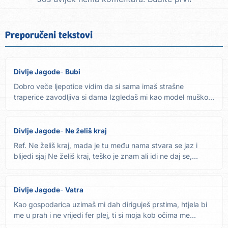
Preporučeni tekstovi
Divlje Jagode
Bubi
Dobro veče ljepotice vidim da si sama imaš strašne
traperice zavodljiva si dama Izgledaš mi kao model muškog
seksi...
Divlje Jagode
Ne želiš kraj
Ref. Ne želiš kraj, mada je tu među nama stvara se jaz i
blijedi sjaj Ne želiš kraj, teško je znam ali idi ne daj se,...
Divlje Jagode
Vatra
Kao gospodarica uzimaš mi dah diriguješ prstima, htjela bi
me u prah i ne vrijedi fer plej, ti si moja kob očima me...