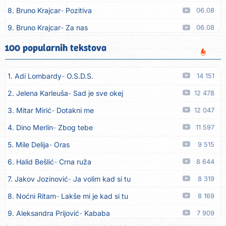
8. Bruno Krajcar
Pozitiva
06.08
9. Bruno Krajcar
Za nas
06.08
10. Tereza Kesovija
Da li ću moći
06.08
100 popularnih tekstova
11. Lidija Bačić
Neka se vino toči (Nazdravlje)
06.08
1. Adi Lombardy
O.S.D.S.
14 151
12. Karin Kuljanić
Nisi zavridel
06.08
2. Jelena Karleuša
Sad je sve okej
12 478
13. Tamara Brusić
Nigdi ni lipo ko doma
06.08
3. Mitar Mirić
Dotakni me
12 047
14. Tamara Brusić
Biž´mo ća
06.08
4. Dino Merlin
Zbog tebe
11 597
15. Rusko Richie
Bila si, bila
06.08
5. Mile Delija
Oras
9 515
16. Rusko Richie
Ti i ja
06.08
6. Halid Bešlić
Crna ruža
8 644
17. Azra Husarkić
Ako treba
06.08
7. Jakov Jozinović
Ja volim kad si tu
8 319
18. Azra Husarkić
Ljubavnice
06.08
8. Noćni Ritam
Lakše mi je kad si tu
8 169
19. Azra Husarkić
Zakon jačeg
06.08
9. Aleksandra Prijović
Kababa
7 909
20. Azra Husarkić
Premalo
06.08