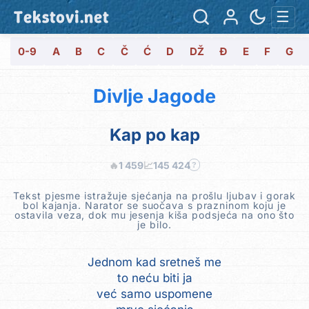
Tekstovi.net
☰
0-9
A
B
C
Č
Ć
D
DŽ
Đ
E
F
G
Divlje Jagode
Kap po kap
🔥
1 459
📈
145 424
?
Tekst pjesme istražuje sjećanja na prošlu ljubav i gorak
bol kajanja. Narator se suočava s prazninom koju je
ostavila veza, dok mu jesenja kiša podsjeća na ono što
je bilo.
Jednom kad sretneš me
to neću biti ja
već samo uspomene