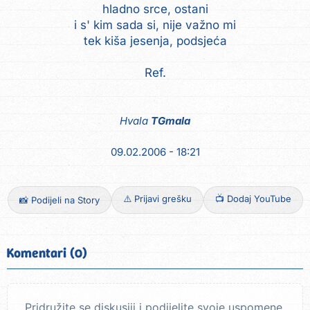
hladno srce, ostani
i s' kim sada si, nije važno mi
tek kiša jesenja, podsjeća
Ref.
Hvala
TGmala
09.02.2006 - 18:21
⚠️ Prijavi grešku
📺 Dodaj YouTube
📸 Podijeli na Story
Komentari (0)
Pridružite se diskusiji i podijelite svoje uspomene.