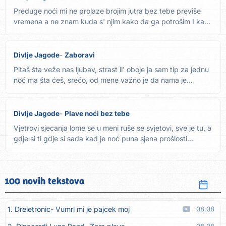
Preduge noći mi ne prolaze brojim jutra bez tebe previše
vremena a ne znam kuda s' njim kako da ga potrošim I kako
da...
Divlje Jagode
Zaboravi
Pitaš šta veže nas ljubav, strast il' oboje ja sam tip za jednu
noć ma šta ćeš, srećo, od mene važno je da nama je...
Divlje Jagode
Plave noći bez tebe
Vjetrovi sjecanja lome se u meni ruše se svjetovi, sve je tu, a
gdje si ti gdje si sada kad je noć puna sjena prošlosti...
100 novih tekstova
1. Dreletronic
Vumrl mi je pajcek moj
08.08