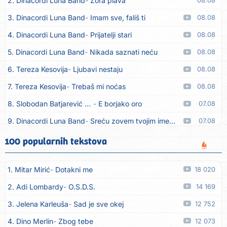
2. Dinacordi Luna Band
Zora plava
08.08
3. Dinacordi Luna Band
Imam sve, fališ ti
08.08
4. Dinacordi Luna Band
Prijatelji stari
08.08
5. Dinacordi Luna Band
Nikada saznati neću
08.08
6. Tereza Kesovija
Ljubavi nestaju
08.08
7. Tereza Kesovija
Trebaš mi noćas
08.08
8. Slobodan Batjarević Čobe
E borjako oro
07.08
9. Dinacordi Luna Band
Sreću zovem tvojim imenom (feat. Kristina Smetko)
07.08
10. Dinacordi Luna Band
Tamburaši (feat. Kristina Smetko)
07.08
100 popularnih tekstova
11. Dinacordi Luna Band
Tvoja šutnja (feat. Kristina Smetko)
07.08
1. Mitar Mirić
Dotakni me
18 020
12. Tamara Brusić
Neću kuhat´, neću prat´
07.08
2. Adi Lombardy
O.S.D.S.
14 169
13. Grupa TNT Rijeka
Via Roma, nikad doma
07.08
3. Jelena Karleuša
Sad je sve okej
12 752
14. Zaim Imamović
Kada moja mladost prođe
07.08
4. Dino Merlin
Zbog tebe
12 073
15. Azra Husarkić
Do zadnje kapi
07.08