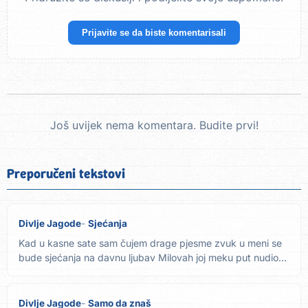
Prijavite se da biste komentarisali
Još uvijek nema komentara. Budite prvi!
Preporučeni tekstovi
Divlje Jagode
Sjećanja
Kad u kasne sate sam čujem drage pjesme zvuk u meni se
bude sjećanja na davnu ljubav Milovah joj meku put nudio
joj...
Divlje Jagode
Samo da znaš