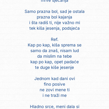
mrve sjećanja
Samo prazna bol, sad je ostala
prazna bol kajanja
i šta radiš ti, nije važno mi
tek kiša jesenja, podsjeća
Ref.
Kap po kap, kiša sprema se
samo da znaš, nisam lud
da mislim na tebe
kap po kap, opet padaće
te duge kiše jesenje
Jednom kad dani ovi
fino posive
ne zovi mene ti
i ne traži me
Hladno srce, meni dala si