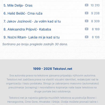
5. Mile Delija
Oras
10 310
16. Dinacordi Luna Band
Noći moje besane
07.08
6. Halid Bešlić
Crna ruža
9 208
17. Pet za 5
Pozdravi mi Stubicu
07.08
7. Jakov Jozinović
Ja volim kad si tu
8 309
18. Dinacordi Luna Band
Anđeo moj
07.08
8. Aleksandra Prijović
Kababa
8 169
19. Vesna Kartuš
Vrati se
07.08
9. Noćni Ritam
Lakše mi je kad si tu
8 106
20. Severina
Pozovi me ti (Anksiozna)
06.08
Sortirano po broju pregleda zadnjih 30 dana.
10. Halid Bešlić
Ljiljani
7 809
21. Fidellio
Summer Time
06.08
11. Aleksandra Prijović
Macho man
7 371
22. Tereza Kesovija
Volim te
06.08
12. Faraon
Hello Kitty
7 203
23. Ruswaj
Sada znam, to je ljubav
06.08
1999 - 2026 Tekstovi.net
13. Vesna Zmijanac
Ovo u grudima
6 749
24. Nemanja Panić
Daj mu sve što si dala meni
06.08
Sva autorska prava na tekstove pjesama pripadaju njihovim autorima.
14. Noćni Ritam
Rekla si mi
6 501
25. Gustafi
Imala je oči pospane
06.08
Tekstovi.net zadržava prava na vlastiti vizualni identitet, redakcijski rad te
organizaciju i bazu podataka. Strogo je zabranjeno masovno (automatsko)
15. Karlo!
Mon amour
6 392
26. Marko Nedug
Pjesma za tebe
06.08
preuzimanje (scraping) i neovlašteno kopiranje naše baze tekstova na
druge portale bez odobrenja.
16. Džej Ramadanovski
Ova mačka do mene
6 330
27. Bruno Krajcar
Pozitiva
06.08
Tekstovi.net je najveća galerija muzičkih tekstova sa područja Bosne i
17. Amira Medunjanin
Pjevat ćemo šta nam srce zna
6 004
Hercegovine, Crne Gore, Hrvatske i Srbije. Ovdje možete pronaći tačne i
28. Bruno Krajcar
Za nas
06.08