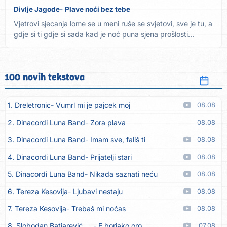
Divlje Jagode
Plave noći bez tebe
Vjetrovi sjecanja lome se u meni ruše se svjetovi, sve je tu, a
gdje si ti gdje si sada kad je noć puna sjena prošlosti...
100 novih tekstova
1. Dreletronic
Vumrl mi je pajcek moj
08.08
2. Dinacordi Luna Band
Zora plava
08.08
3. Dinacordi Luna Band
Imam sve, fališ ti
08.08
4. Dinacordi Luna Band
Prijatelji stari
08.08
5. Dinacordi Luna Band
Nikada saznati neću
08.08
6. Tereza Kesovija
Ljubavi nestaju
08.08
7. Tereza Kesovija
Trebaš mi noćas
08.08
8. Slobodan Batjarević Čobe
E borjako oro
07.08