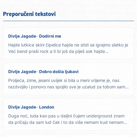
Preporučeni tekstovi
Divlje Jagode
Dodirni me
Hajde lutkice skini čipelice hajde ne stidi se igrajmo slatko je
Već bend praši rock a ti bi još da piješ sok hajde...
Divlje Jagode
Dobro došla ljubavi
Proljeća, zime, jeseni uvijek si bila u meni vrijeme je, nas
razdvojilo i ponovo nas spojilo sve je uzalud za tobom sam...
Divlje Jagode
London
Duga noć, luda kao pas u daljini čujem underground znam
da pričaju da sam lud čak i to da više nemam kud nemam
kud...