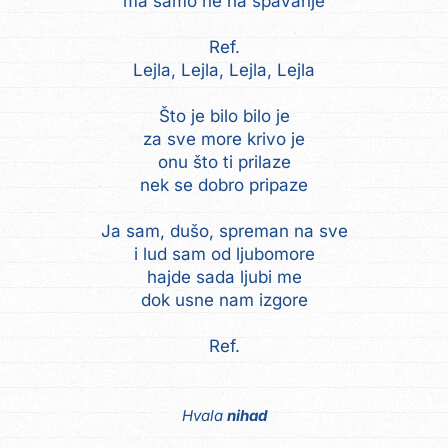
ma samo ne na spavanje
Ref.
Lejla, Lejla, Lejla, Lejla
Što je bilo bilo je
za sve more krivo je
onu što ti prilaze
nek se dobro pripaze
Ja sam, dušo, spreman na sve
i lud sam od ljubomore
hajde sada ljubi me
dok usne nam izgore
Ref.
Hvala
nihad