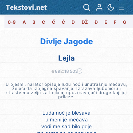
Tekstovi.net
☰
0-9
A
B
C
Č
Ć
D
DŽ
Đ
E
F
G
Divlje Jagode
Lejla
🔥
89
📈
18 503
?
U pjesmi, narator opisuje ludu noć i unutrašnju mećavu,
želeći da izbjegne spavanje. Izražava ljubomoru i
strastvenu želju za Lejlom, upozoravajući druge koji joj
prilaze.
Luda noć je blesava
u meni je mećava
vodi me sad bilo gdje