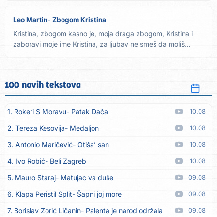
Leo Martin
Zbogom Kristina
Kristina, zbogom kasno je, moja draga zbogom, Kristina i
zaboravi moje ime Kristina, za ljubav ne smeš da moliš
zbogom...
100 novih tekstova
1. Rokeri S Moravu
Patak Dača
10.08
2. Tereza Kesovija
Medaljon
10.08
3. Antonio Maričević
Otiša’ san
10.08
4. Ivo Robić
Beli Zagreb
10.08
5. Mauro Staraj
Matujac va duše
09.08
6. Klapa Peristil Split
Šapni joj more
09.08
7. Borislav Zorić Ličanin
Palenta je narod održala
09.08