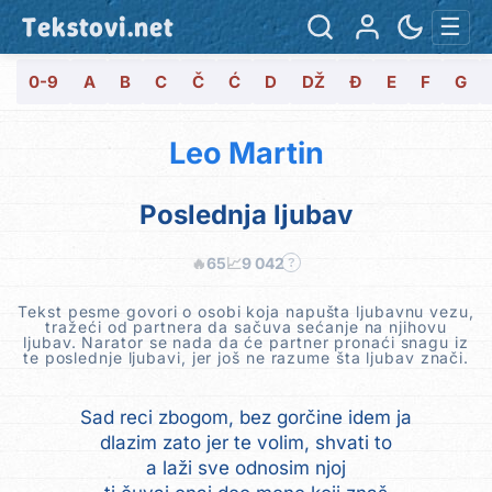
Tekstovi.net
☰
0-9
A
B
C
Č
Ć
D
DŽ
Đ
E
F
G
Leo Martin
Poslednja ljubav
🔥
65
📈
9 042
?
Tekst pesme govori o osobi koja napušta ljubavnu vezu,
tražeći od partnera da sačuva sećanje na njihovu
ljubav. Narator se nada da će partner pronaći snagu iz
te poslednje ljubavi, jer još ne razume šta ljubav znači.
Sad reci zbogom, bez gorčine idem ja
dlazim zato jer te volim, shvati to
a laži sve odnosim njoj