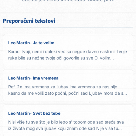
Preporučeni tekstovi
Leo Martin
Ja te volim
Koraci tvoji, nemi i daleki već su negde davno našli mir tvoje
ruke bile su nežne tvoje oči govorile su sve O, volim...
Leo Martin
Ima vremena
Ref. 2x Ima vremena za ljubav ima vremena za nas nije
kasno da me voliš zato počni, počni sad Ljubav mora da se
čeka...
Leo Martin
Svet bez tebe
Nisi više tu sve što je bilo lepo s' tobom ode sad sreća sva
iz života mog sva ljubav koju znam ode sad Nije više tu...