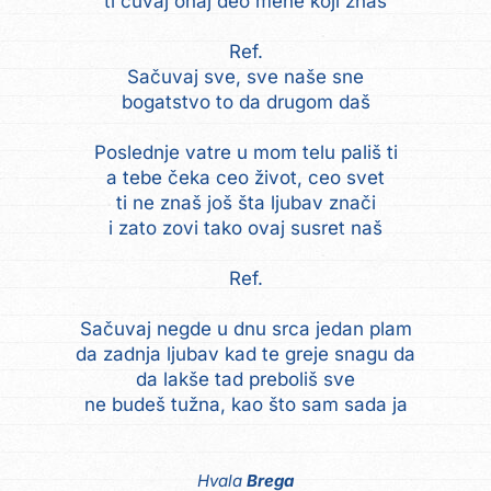
ti čuvaj onaj deo mene koji znaš
Ref.
Sačuvaj sve, sve naše sne
bogatstvo to da drugom daš
Poslednje vatre u mom telu pališ ti
a tebe čeka ceo život, ceo svet
ti ne znaš još šta ljubav znači
i zato zovi tako ovaj susret naš
Ref.
Sačuvaj negde u dnu srca jedan plam
da zadnja ljubav kad te greje snagu da
da lakše tad preboliš sve
ne budeš tužna, kao što sam sada ja
Hvala
Brega