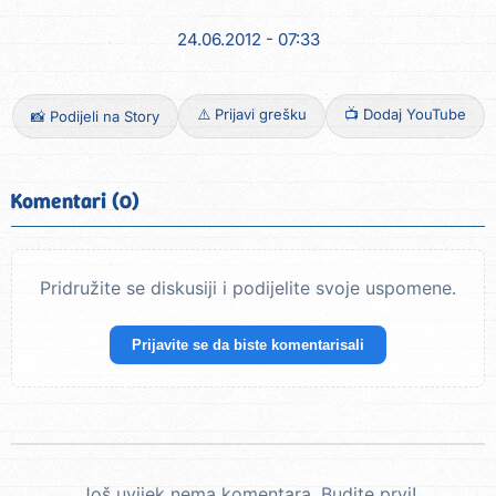
24.06.2012 - 07:33
⚠️ Prijavi grešku
📺 Dodaj YouTube
📸 Podijeli na Story
Komentari (0)
Pridružite se diskusiji i podijelite svoje uspomene.
Prijavite se da biste komentarisali
Još uvijek nema komentara. Budite prvi!