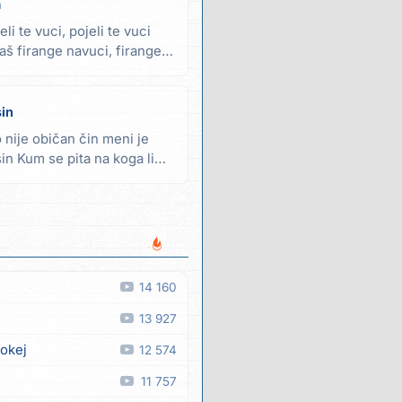
a
li te vuci, pojeli te vuci
aš firange navuci, firange
sin
o nije običan čin meni je
in Kum se pita na koga liči
14 160
13 927
 okej
12 574
11 757