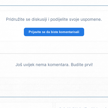
Pridružite se diskusiji i podijelite svoje uspomene.
Prijavite se da biste komentarisali
Još uvijek nema komentara. Budite prvi!