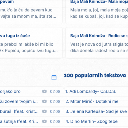
a pevam
Baja Mali Knindža
Mala moj
omuk'o ja ću da pevam kud
Mala moja, joj, mala moja poje
evajte sa mnom ma, šta ste
kad se kupaš, joj, kad se kup
navuci...
vu tugu iz čaše
Baja Mali Knindža
Rodio se 
e prebolim lakše bi mi bilo,
Vest je nova od jutra stigla t
 2x Popiću, popiću svu tugu
dika donela radost rodio se s
kakvo...
100 popularnih tekstova
orjako oro
1. Adi Lombardy
O.S.D.S.
07.08
em tvojim imenom (feat. Kristina Smetko)
2. Mitar Mirić
Dotakni me
07.08
aši (feat. Kristina Smetko)
3. Jelena Karleuša
Sad je sve
07.08
utnja (feat. Kristina Smetko)
4. Dino Merlin
Zbog tebe
07.08