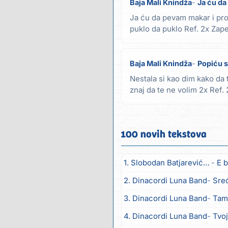
Baja Mali Knindža
Ja ću d
Ja ću da pevam makar i pr
puklo da puklo Ref. 2x Zap
se stisli onaj...
Baja Mali Knindža
Popiću s
Nestala si kao dim kako da t
znaj da te ne volim 2x Ref.
iz čaše...
100 novih tekstova
1. Slobodan Batjarević Čobe
E b
2. Dinacordi Luna Band
Sreću zov
3. Dinacordi Luna Band
Tambur
4. Dinacordi Luna Band
Tvoja š