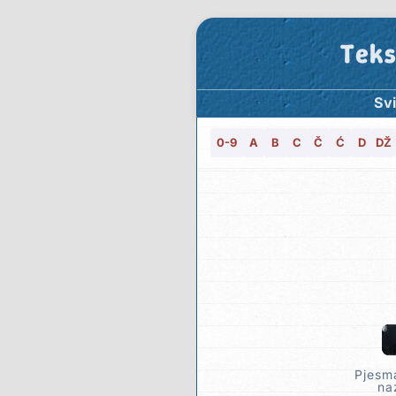
Teks
Svi
0-9
A
B
C
Č
Ć
D
DŽ
Pjesma
na