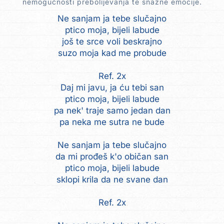
nemogućnosti prebolijevanja te snažne emocije.
Ne sanjam ja tebe slučajno
ptico moja, bijeli labude
još te srce voli beskrajno
suzo moja kad me probude
Ref. 2x
Daj mi javu, ja ću tebi san
ptico moja, bijeli labude
pa nek' traje samo jedan dan
pa neka me sutra ne bude
Ne sanjam ja tebe slučajno
da mi prođeš k'o običan san
ptico moja, bijeli labude
sklopi krila da ne svane dan
Ref. 2x