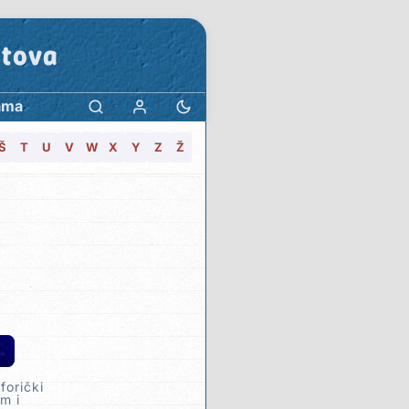
stova
ama
Š
T
U
V
W
X
Y
Z
Ž
forički
m i