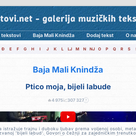
tovi.net - galerija muzičkih tek
 tekstovi
Baja Mali Knindža
Dodaj tekst
O n
Đ
E
F
G
H
I
J
K
L
LJ
M
N
NJ
O
P
Q
R
S
Baja Mali Knindža
Ptico moja, bijeli labude
🔥
4 975
📈
307 327
?
 istražuje trajnu i duboku ljubav prema voljenoj osobi, meta
zvanoj 'bijeli labud'. Govori o čežnji za zajedničkim trenutko