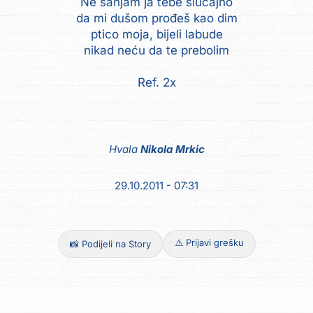
Ne sanjam ja tebe slučajno
da mi dušom prođeš kao dim
ptico moja, bijeli labude
nikad neću da te prebolim
Ref. 2x
Hvala
Nikola Mrkic
29.10.2011 - 07:31
⚠️ Prijavi grešku
📸 Podijeli na Story