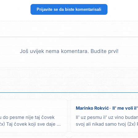
Prijavite se da biste komentarisali
Još uvijek nema komentara. Budite prvi!
Marinko Rokvić
Il' me voli i
u do pesme nije taj čovek
Il' uz pesmu il' uz vino budan
2x) Taj čovek koji sve daje a
svoj ali nikad samo tvoj (2x
mreti...