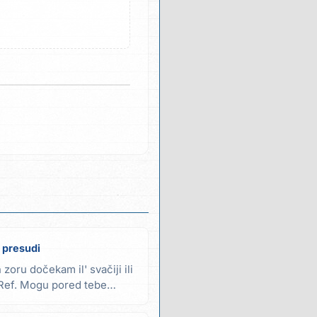
l' presudi
 zoru dočekam il' svačiji ili
) Ref. Mogu pored tebe