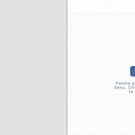
Pesma go
ženu. On 
te