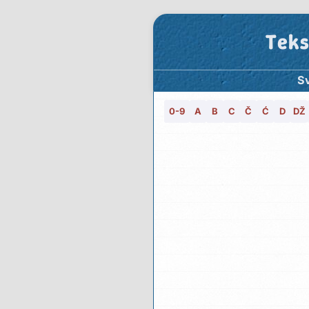
Teks
Sv
0-9
A
B
C
Č
Ć
D
DŽ