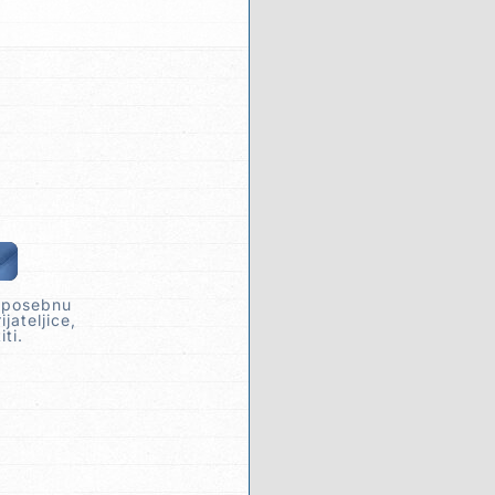
u posebnu
jateljice,
ti.