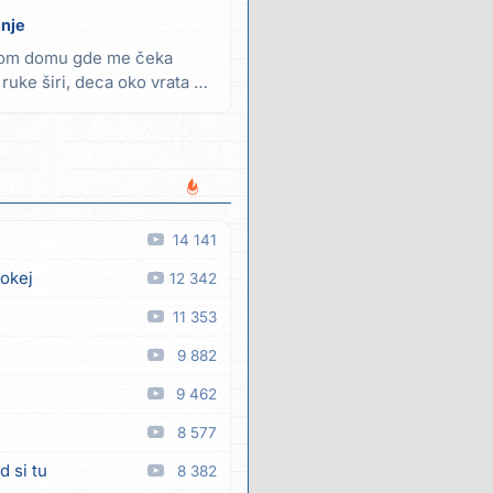
nje
lom domu gde me čeka
ruke širi, deca oko vrata u
14 141
 okej
12 342
11 353
9 882
9 462
8 577
d si tu
8 382