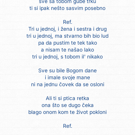
sve sa tobom gube trku
ti si ipak nešto sasvim posebno
Ref.
Tri u jednoj, i žena i sestra i drug
tri u jednoj, ma stvarno bih bio lud
pa da pustim te tek tako
a nisam te našao lako
tri u jednoj, s tobom il' nikako
Sve su bile Bogom dane
i imale svoje mane
ni na jednu čovek da se osloni
Ali ti si ptica retka
ona što se dugo čeka
blago onom kom te život pokloni
Ref.