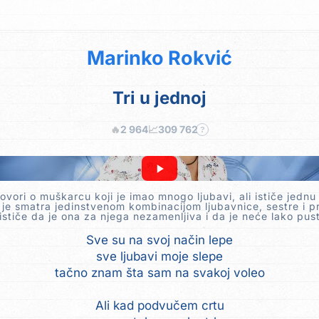
Marinko Rokvić
Tri u jednoj
🔥
2 964
📈
309 762
?
vori o muškarcu koji je imao mnogo ljubavi, ali ističe jedn
je smatra jedinstvenom kombinacijom ljubavnice, sestre i pri
 ističe da je ona za njega nezamenljiva i da je neće lako pusti
Sve su na svoj način lepe
sve ljubavi moje slepe
tačno znam šta sam na svakoj voleo
Ali kad podvučem crtu