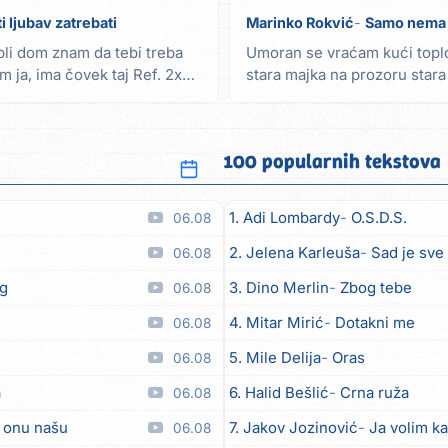
i ljubav zatrebati
Marinko Rokvić
Samo nema 
pli dom znam da tebi treba
Umoran se vraćam kući top
 ja, ima čovek taj Ref. 2x
stara majka na prozoru stara 
suzama sestra...
100 popularnih tekstova
1. Adi Lombardy
O.S.D.S.
06.08
2. Jelena Karleuša
Sad je sve
06.08
eg
3. Dino Merlin
Zbog tebe
06.08
4. Mitar Mirić
Dotakni me
06.08
5. Mile Delija
Oras
06.08
a
6. Halid Bešlić
Crna ruža
06.08
u onu našu
7. Jakov Jozinović
Ja volim ka
06.08