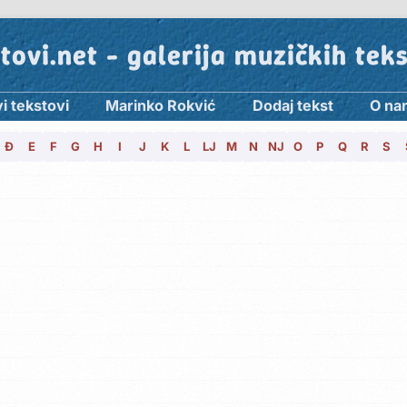
tovi.net - galerija muzičkih tek
i tekstovi
Marinko Rokvić
Dodaj tekst
O na
Đ
E
F
G
H
I
J
K
L
LJ
M
N
NJ
O
P
Q
R
S