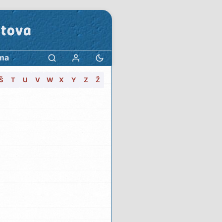
stova
ma
Š
T
U
V
W
X
Y
Z
Ž