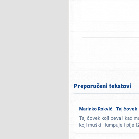
Preporučeni tekstovi
Marinko Rokvić
Taj čovek
Taj čovek koji peva i kad m
koji muški i lumpuje i pije (
sam ne...