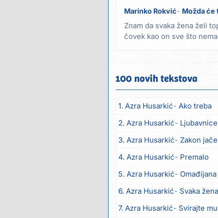
Marinko Rokvić
Možda će t
Znam da svaka žena želi to
čovek kao on sve što nemam
Samo nema...
100 novih tekstova
1. Azra Husarkić
Ako treba
2. Azra Husarkić
Ljubavnice
3. Azra Husarkić
Zakon jač
4. Azra Husarkić
Premalo
5. Azra Husarkić
Omađijana
6. Azra Husarkić
Svaka žen
7. Azra Husarkić
Svirajte m