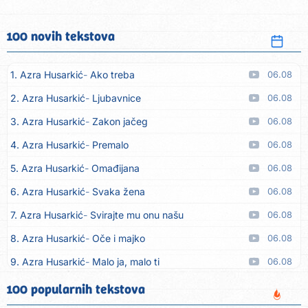
100 novih tekstova
1. Azra Husarkić
Ako treba
06.08
2. Azra Husarkić
Ljubavnice
06.08
3. Azra Husarkić
Zakon jačeg
06.08
4. Azra Husarkić
Premalo
06.08
5. Azra Husarkić
Omađijana
06.08
6. Azra Husarkić
Svaka žena
06.08
7. Azra Husarkić
Svirajte mu onu našu
06.08
8. Azra Husarkić
Oče i majko
06.08
9. Azra Husarkić
Malo ja, malo ti
06.08
10. Alen Hasanović
Fanatik
05.08
100 popularnih tekstova