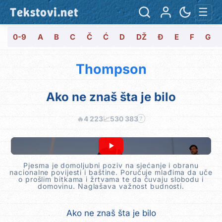
Tekstovi.net
☰
0-9
A
B
C
Č
Ć
D
DŽ
Đ
E
F
G
Thompson
Ako ne znaš šta je bilo
🔥
4 223
📈
530 383
?
Pjesma je domoljubni poziv na sjećanje i obranu
nacionalne povijesti i baštine. Poručuje mlađima da uče
o prošlim bitkama i žrtvama te da čuvaju slobodu i
domovinu. Naglašava važnost budnosti.
Ako ne znaš šta je bilo