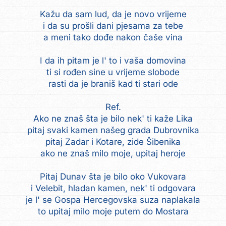
Kažu da sam lud, da je novo vrijeme
i da su prošli dani pjesama za tebe
a meni tako dođe nakon čaše vina
I da ih pitam je l' to i vaša domovina
ti si rođen sine u vrijeme slobode
rasti da je braniš kad ti stari ode
Ref.
Ako ne znaš šta je bilo nek' ti kaže Lika
pitaj svaki kamen našeg grada Dubrovnika
pitaj Zadar i Kotare, zide Šibenika
ako ne znaš milo moje, upitaj heroje
Pitaj Dunav šta je bilo oko Vukovara
i Velebit, hladan kamen, nek' ti odgovara
je l' se Gospa Hercegovska suza naplakala
to upitaj milo moje putem do Mostara