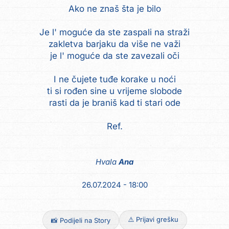
Ako ne znaš šta je bilo
Je l' moguće da ste zaspali na straži
zakletva barjaku da više ne važi
je l' moguće da ste zavezali oči
I ne čujete tuđe korake u noći
ti si rođen sine u vrijeme slobode
rasti da je braniš kad ti stari ode
Ref.
Hvala
Ana
26.07.2024 - 18:00
⚠️ Prijavi grešku
📸 Podijeli na Story