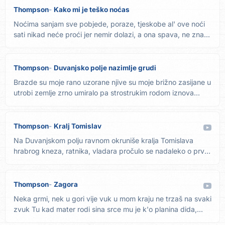
Thompson
Kako mi je teško noćas
Noćima sanjam sve pobjede, poraze, tjeskobe al' ove noći
sati nikad neće proći jer nemir dolazi, a ona spava, ne zna...
Thompson
Duvanjsko polje nazimlje grudi
Brazde su moje rano uzorane njive su moje brižno zasijane u
utrobi zemlje zrno umiralo pa strostrukim rodom iznova...
Thompson
Kralj Tomislav
Na Duvanjskom polju ravnom okruniše kralja Tomislava
hrabrog kneza, ratnika, vladara pročulo se nadaleko o prvoj
kruni...
Thompson
Zagora
Neka grmi, nek u gori vije vuk u mom kraju ne trzaš na svaki
zvuk Tu kad mater rodi sina srce mu je k'o planina dida,...