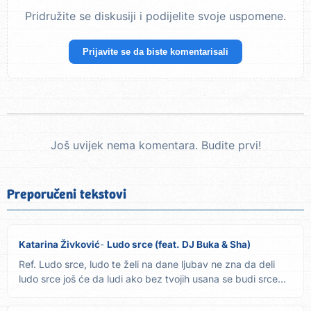
Pridružite se diskusiji i podijelite svoje uspomene.
Prijavite se da biste komentarisali
Još uvijek nema komentara. Budite prvi!
Preporučeni tekstovi
Katarina Živković
Ludo srce (feat. DJ Buka & Sha)
Ref. Ludo srce, ludo te želi na dane ljubav ne zna da deli
ludo srce još će da ludi ako bez tvojih usana se budi srce...