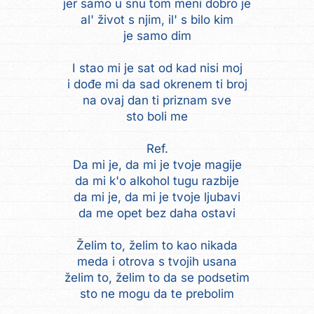
jer samo u snu tom meni dobro je
al' život s njim, il' s bilo kim
je samo dim
I stao mi je sat od kad nisi moj
i dođe mi da sad okrenem ti broj
na ovaj dan ti priznam sve
sto boli me
Ref.
Da mi je, da mi je tvoje magije
da mi k'o alkohol tugu razbije
da mi je, da mi je tvoje ljubavi
da me opet bez daha ostavi
Želim to, želim to kao nikada
meda i otrova s tvojih usana
želim to, želim to da se podsetim
sto ne mogu da te prebolim