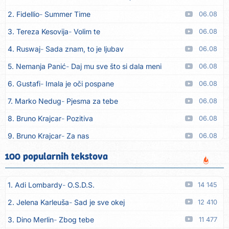
2. Fidellio
Summer Time
06.08
3. Tereza Kesovija
Volim te
06.08
4. Ruswaj
Sada znam, to je ljubav
06.08
5. Nemanja Panić
Daj mu sve što si dala meni
06.08
6. Gustafi
Imala je oči pospane
06.08
7. Marko Nedug
Pjesma za tebe
06.08
8. Bruno Krajcar
Pozitiva
06.08
9. Bruno Krajcar
Za nas
06.08
10. Tereza Kesovija
Da li ću moći
06.08
100 popularnih tekstova
11. Lidija Bačić
Neka se vino toči (Nazdravlje)
06.08
1. Adi Lombardy
O.S.D.S.
14 145
12. Karin Kuljanić
Nisi zavridel
06.08
2. Jelena Karleuša
Sad je sve okej
12 410
13. Tamara Brusić
Nigdi ni lipo ko doma
06.08
3. Dino Merlin
Zbog tebe
11 477
14. Tamara Brusić
Biž´mo ća
06.08