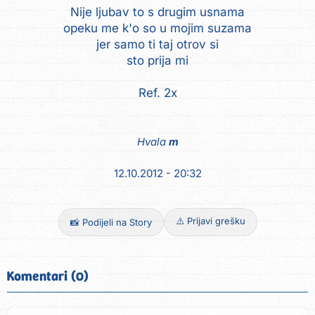
Nije ljubav to s drugim usnama
opeku me k'o so u mojim suzama
jer samo ti taj otrov si
sto prija mi
Ref. 2x
Hvala
m
12.10.2012 - 20:32
⚠️ Prijavi grešku
📸 Podijeli na Story
Komentari (0)