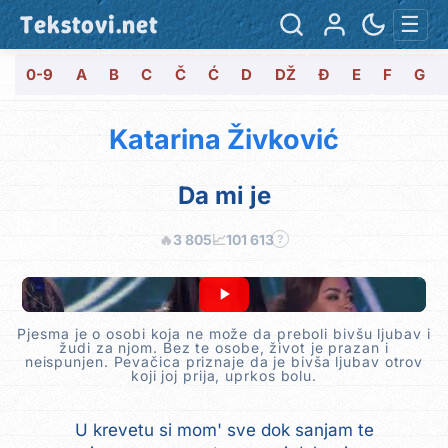
Tekstovi.net
☰
0-9
A
B
C
Č
Ć
D
DŽ
Đ
E
F
G
Katarina Živković
Da mi je
🔥
3 805
📈
101 613
?
Pjesma je o osobi koja ne može da preboli bivšu ljubav i
žudi za njom. Bez te osobe, život je prazan i
neispunjen. Pevačica priznaje da je bivša ljubav otrov
koji joj prija, uprkos bolu.
U krevetu si mom' sve dok sanjam te