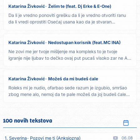
Katarina Živković
Želim te (feat. Dj Erke & E-One)
Da li je vredno ponoviti grešku da li je vredno otvoriti ranu
da li vredi oprostiti Osećaj usana kao da je stvaran...
Katarina Živković
Nedostupan korisnik (feat.MC INA)
Ne zovi me jer tvoje mišljenje ma kompleks to je tvoje
igranje nije ljubav to dečko ovaj put pucaš visoko zar ne Al'
tu...
Katarina Živković
Možeš da mi budeš ćale
Roleks mi je nudio, ofarbao sede razum je izgubio, smršao
zbog mene alo, nemoj da te pale možeš da joj budeš ćale
Bore...
100 novih tekstova
1. Severina
Pozovi me ti (Anksiozna)
06.08