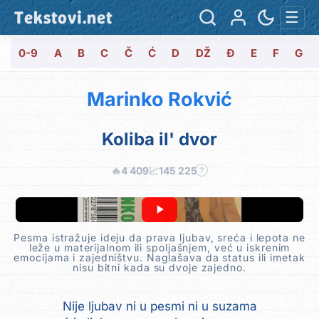
Tekstovi.net
☰
0-9
A
B
C
Č
Ć
D
DŽ
Đ
E
F
G
Marinko Rokvić
Koliba il' dvor
🔥
4 409
📈
145 225
?
Pesma istražuje ideju da prava ljubav, sreća i lepota ne
leže u materijalnom ili spoljašnjem, već u iskrenim
emocijama i zajedništvu. Naglašava da status ili imetak
nisu bitni kada su dvoje zajedno.
Nije ljubav ni u pesmi ni u suzama