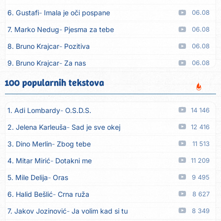
6. Gustafi
Imala je oči pospane
06.08
7. Marko Nedug
Pjesma za tebe
06.08
8. Bruno Krajcar
Pozitiva
06.08
9. Bruno Krajcar
Za nas
06.08
10. Tereza Kesovija
Da li ću moći
06.08
100 popularnih tekstova
11. Lidija Bačić
Neka se vino toči (Nazdravlje)
06.08
1. Adi Lombardy
O.S.D.S.
14 146
12. Karin Kuljanić
Nisi zavridel
06.08
2. Jelena Karleuša
Sad je sve okej
12 416
13. Tamara Brusić
Nigdi ni lipo ko doma
06.08
3. Dino Merlin
Zbog tebe
11 513
14. Tamara Brusić
Biž´mo ća
06.08
4. Mitar Mirić
Dotakni me
11 209
15. Rusko Richie
Bila si, bila
06.08
5. Mile Delija
Oras
9 495
16. Rusko Richie
Ti i ja
06.08
6. Halid Bešlić
Crna ruža
8 627
17. Azra Husarkić
Ako treba
06.08
7. Jakov Jozinović
Ja volim kad si tu
8 349
18. Azra Husarkić
Ljubavnice
06.08