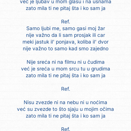
već je ljubav u mom glasu i na usnama
zato mila ti ne pitaj šta i ko sam ja
Ref.
Samo ljubi me, samo gasi moj žar
nije važno da li sam prosjak ili car
meki jastuk il' ponjava, koliba il' dvor
nije važno to samo kad smo zajedno
Nije sreća ni na filmu ni u čudima
već je sreća u mom srcu tu u grudima
zato mila ti ne pitaj šta i ko sam ja
Ref.
Nisu zvezde ni na nebu ni u noćima
već su zvezde to što sjaju u mojim očima
zato mila ti ne pitaj šta i ko sam ja
Ref.