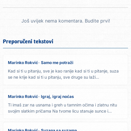
Još uvijek nema komentara. Budite prvi!
Preporučeni tekstovi
Marinko Rokvić
Samo me potraži
Kad si ti u pitanju, sve je kao ranije kad si ti u pitanje, suza
se ne krije kad si ti u pitanju, sve druge su laži...
Marinko Rokvić
Igraj, igraj noćas
Ti imaš zar na usnama i greh u tamnim očima i zlatnu nitu
svojim slatkim pričama Na tvome licu stanuje sunce i
večno...
Marinko Rokvić
Suzana sa suzama