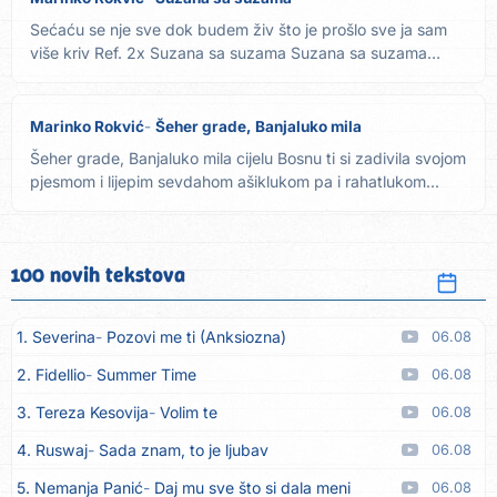
Sećaću se nje sve dok budem živ što je prošlo sve ja sam
više kriv Ref. 2x Suzana sa suzama Suzana sa suzama
pamtim,...
Marinko Rokvić
Šeher grade, Banjaluko mila
Šeher grade, Banjaluko mila cijelu Bosnu ti si zadivila svojom
pjesmom i lijepim sevdahom ašiklukom pa i rahatlukom...
100 novih tekstova
1. Severina
Pozovi me ti (Anksiozna)
06.08
2. Fidellio
Summer Time
06.08
3. Tereza Kesovija
Volim te
06.08
4. Ruswaj
Sada znam, to je ljubav
06.08
5. Nemanja Panić
Daj mu sve što si dala meni
06.08