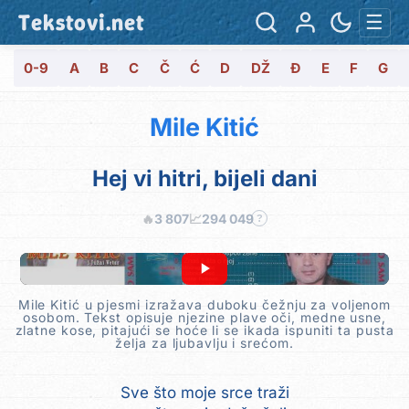
Tekstovi.net
☰
0-9
A
B
C
Č
Ć
D
DŽ
Đ
E
F
G
Mile Kitić
Hej vi hitri, bijeli dani
🔥
3 807
📈
294 049
?
Mile Kitić u pjesmi izražava duboku čežnju za voljenom
osobom. Tekst opisuje njezine plave oči, medne usne,
zlatne kose, pitajući se hoće li se ikada ispuniti ta pusta
želja za ljubavlju i srećom.
Sve što moje srce traži