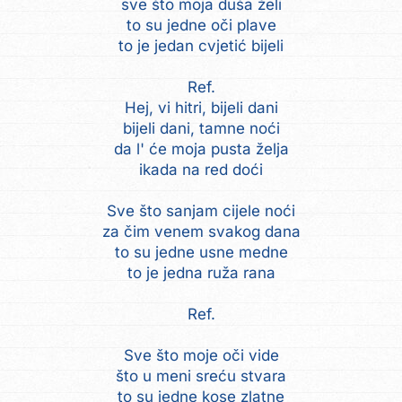
sve što moja duša želi
to su jedne oči plave
to je jedan cvjetić bijeli
Ref.
Hej, vi hitri, bijeli dani
bijeli dani, tamne noći
da l' će moja pusta želja
ikada na red doći
Sve što sanjam cijele noći
za čim venem svakog dana
to su jedne usne medne
to je jedna ruža rana
Ref.
Sve što moje oči vide
što u meni sreću stvara
to su jedne kose zlatne