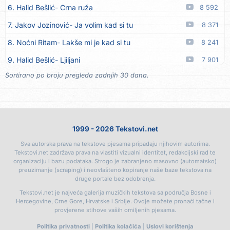
6. Halid Bešlić
Crna ruža
8 592
17. Azra Husarkić
Ljubavnice
06.08
7. Jakov Jozinović
Ja volim kad si tu
8 371
18. Azra Husarkić
Zakon jačeg
06.08
8. Noćni Ritam
Lakše mi je kad si tu
8 241
19. Azra Husarkić
Premalo
06.08
9. Halid Bešlić
Ljiljani
7 901
20. Azra Husarkić
Omađijana
06.08
Sortirano po broju pregleda zadnjih 30 dana.
10. Aleksandra Prijović
Kababa
7 890
21. Azra Husarkić
Svaka žena
06.08
11. Aleksandra Prijović
Macho man
7 348
22. Azra Husarkić
Svirajte mu onu našu
06.08
12. Faraon
Hello Kitty
7 317
23. Azra Husarkić
Oče i majko
06.08
1999 - 2026 Tekstovi.net
13. Noćni Ritam
Rekla si mi
6 970
24. Azra Husarkić
Malo ja, malo ti
06.08
Sva autorska prava na tekstove pjesama pripadaju njihovim autorima.
14. Karlo!
Mon amour
6 412
25. Alen Hasanović
Fanatik
05.08
Tekstovi.net zadržava prava na vlastiti vizualni identitet, redakcijski rad te
organizaciju i bazu podataka. Strogo je zabranjeno masovno (automatsko)
15. Vesna Zmijanac
Ovo u grudima
6 332
26. Husnija Mešaljić - Hule
To je majka tvoja
05.08
preuzimanje (scraping) i neovlašteno kopiranje naše baze tekstova na
druge portale bez odobrenja.
16. Džej Ramadanovski
Ova mačka do mene
5 924
27. In Vivo
Brunello
05.08
Tekstovi.net je najveća galerija muzičkih tekstova sa područja Bosne i
17. Amira Medunjanin
Pjevat ćemo šta nam srce zna
5 880
Hercegovine, Crne Gore, Hrvatske i Srbije. Ovdje možete pronaći tačne i
28. Senad Nikočević Niki
Plavljani i Gusinjani
05.08
provjerene stihove vaših omiljenih pjesama.
18. Aco Pejović
Sve ti dugujem
5 419
29. Emir Brunčević
Buket cveća
05.08
Politika privatnosti
|
Politika kolačića
|
Uslovi korištenja