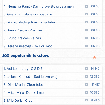
4. Nemanja Panić
Daj mu sve što si dala meni
06.08
5. Gustafi
Imala je oči pospane
06.08
6. Marko Nedug
Pjesma za tebe
06.08
7. Bruno Krajcar
Pozitiva
06.08
8. Bruno Krajcar
Za nas
06.08
9. Tereza Kesovija
Da li ću moći
06.08
10. Lidija Bačić
Neka se vino toči (Nazdravlje)
06.08
100 popularnih tekstova
11. Karin Kuljanić
Nisi zavridel
06.08
1. Adi Lombardy
O.S.D.S.
14 145
12. Tamara Brusić
Nigdi ni lipo ko doma
06.08
2. Jelena Karleuša
Sad je sve okej
12 386
13. Tamara Brusić
Biž´mo ća
06.08
3. Dino Merlin
Zbog tebe
11 417
14. Rusko Richie
Bila si, bila
06.08
4. Mitar Mirić
Dotakni me
10 565
15. Rusko Richie
Ti i ja
06.08
5. Mile Delija
Oras
9 460
16. Azra Husarkić
Ako treba
06.08