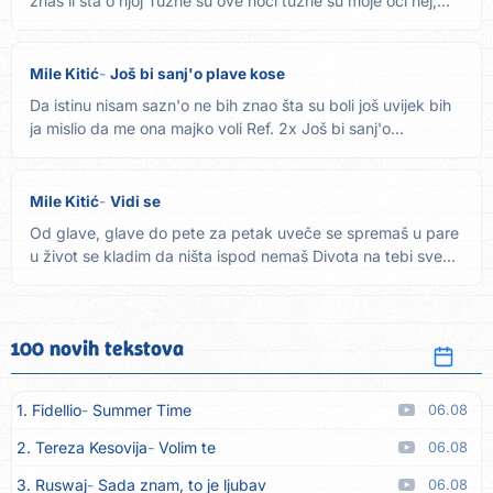
znaš li šta o njoj Tužne su ove noći tužne su moje oči hej,...
Mile Kitić
Još bi sanj'o plave kose
Da istinu nisam sazn'o ne bih znao šta su boli još uvijek bih
ja mislio da me ona majko voli Ref. 2x Još bi sanj'o...
Mile Kitić
Vidi se
Od glave, glave do pete za petak uveče se spremaš u pare
u život se kladim da ništa ispod nemaš Divota na tebi sve...
100 novih tekstova
1. Fidellio
Summer Time
06.08
2. Tereza Kesovija
Volim te
06.08
3. Ruswaj
Sada znam, to je ljubav
06.08