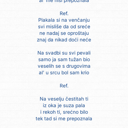
al' me nisi prepoznala
Ref.
Plakala si na venčanju
svi misliše da od sreće
ne nadaj se oproštaju
znaj da nikad doći neće
Na svadbi su svi pevali
samo ja sam tužan bio
veselih se s drugovima
al' u srcu bol sam krio
Ref.
Na veselju čestitah ti
iz oka je suza pala
i rekoh ti, srećno bilo
tek tad si me prepoznala