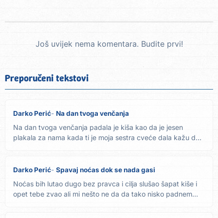
Još uvijek nema komentara. Budite prvi!
Preporučeni tekstovi
Darko Perić
Na dan tvoga venčanja
Na dan tvoga venčanja padala je kiša kao da je jesen
plakala za nama kada ti je moja sestra cveće dala kažu da
si cveće...
Darko Perić
Spavaj noćas dok se nada gasi
Noćas bih lutao dugo bez pravca i cilja slušao šapat kiše i
opet tebe zvao ali mi nešto ne da da tako nisko padnem
šta...