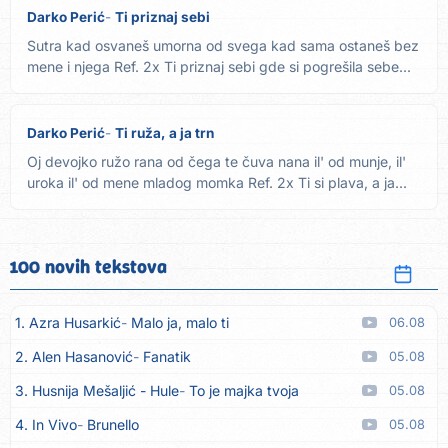
Darko Perić
Ti priznaj sebi
Sutra kad osvaneš umorna od svega kad sama ostaneš bez
mene i njega Ref. 2x Ti priznaj sebi gde si pogrešila sebe...
Darko Perić
Ti ruža, a ja trn
Oj devojko ružo rana od čega te čuva nana il' od munje, il'
uroka il' od mene mladog momka Ref. 2x Ti si plava, a ja...
100 novih tekstova
1. Azra Husarkić
Malo ja, malo ti
06.08
2. Alen Hasanović
Fanatik
05.08
3. Husnija Mešaljić - Hule
To je majka tvoja
05.08
4. In Vivo
Brunello
05.08