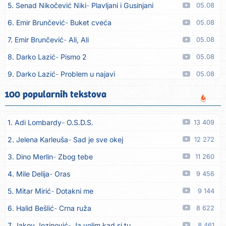
5. Senad Nikočević Niki
Plavljani i Gusinjani
05.08
6. Emir Brunčević
Buket cveća
05.08
7. Emir Brunčević
Ali, Ali
05.08
8. Darko Lazić
Pismo 2
05.08
9. Darko Lazić
Problem u najavi
05.08
10. Aleksandra Đuranović
Kao zver
05.08
100 popularnih tekstova
11. Meliha Imširović
Čujem mili
05.08
1. Adi Lombardy
O.S.D.S.
13 409
12. Tereza Kesovija
Prvi cvijet
05.08
2. Jelena Karleuša
Sad je sve okej
12 272
13. Kopito
Ka´ list ol kaduje (Poput lista od kadulje)
05.08
3. Dino Merlin
Zbog tebe
11 260
14. Alen Polić
Rožica črljena
05.08
4. Mile Delija
Oras
9 456
15. Oliver Dragojević
Marjane, naš Marjane
05.08
5. Mitar Mirić
Dotakni me
9 144
16. Klapa Kaše Dubrovnik
Nisam srce našao na cesti
05.08
6. Halid Bešlić
Crna ruža
8 622
17. Grupa Makedonija
Ima edna moma
05.08
7. Jakov Jozinović
Ja volim kad si tu
8 461