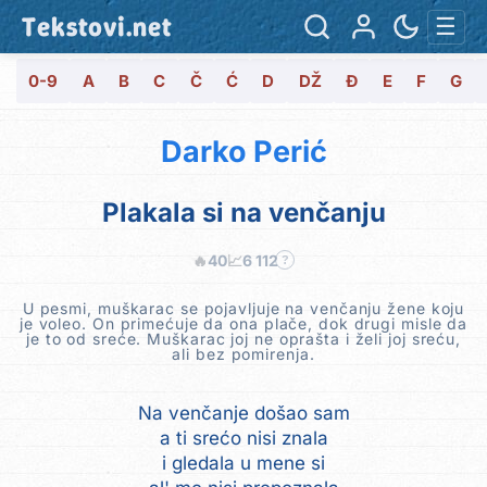
Tekstovi.net
☰
0-9
A
B
C
Č
Ć
D
DŽ
Đ
E
F
G
Darko Perić
Plakala si na venčanju
🔥
40
📈
6 112
?
U pesmi, muškarac se pojavljuje na venčanju žene koju
je voleo. On primećuje da ona plače, dok drugi misle da
je to od sreće. Muškarac joj ne oprašta i želi joj sreću,
ali bez pomirenja.
Na venčanje došao sam
a ti srećo nisi znala
i gledala u mene si