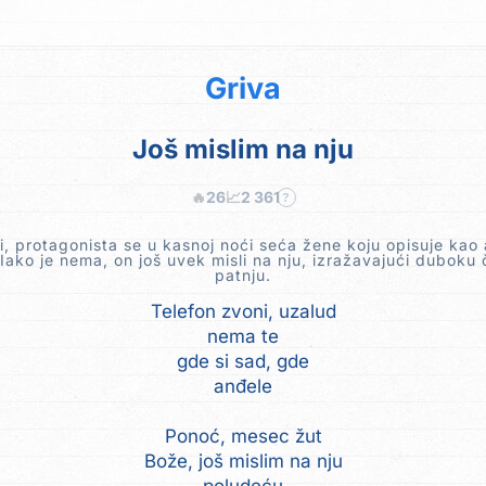
Griva
Još mislim na nju
🔥
26
📈
2 361
?
, protagonista se u kasnoj noći seća žene koju opisuje kao 
Iako je nema, on još uvek misli na nju, izražavajući duboku 
patnju.
Telefon zvoni, uzalud
nema te
gde si sad, gde
anđele
Ponoć, mesec žut
Bože, još mislim na nju