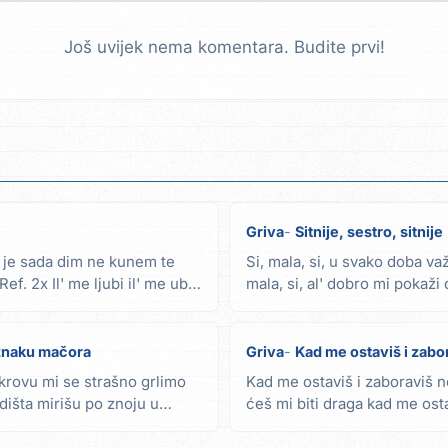
Još uvijek nema komentara. Budite prvi!
Griva
Sitnije, sestro, sitnije
e je sada dim ne kunem te
Si, mala, si, u svako doba važ
ef. 2x Il' me ljubi il' me ubi
mala, si, al' dobro mi pokaži
me...
 znaku mačora
Griva
Kad me ostaviš i zabo
krovu mi se strašno grlimo
Kad me ostaviš i zaboraviš n
dišta mirišu po znoju u
ćeš mi biti draga kad me ost
ne voliš...