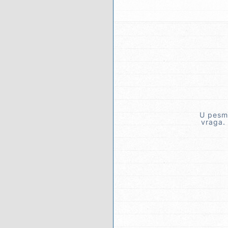
U pesmi
vraga. 