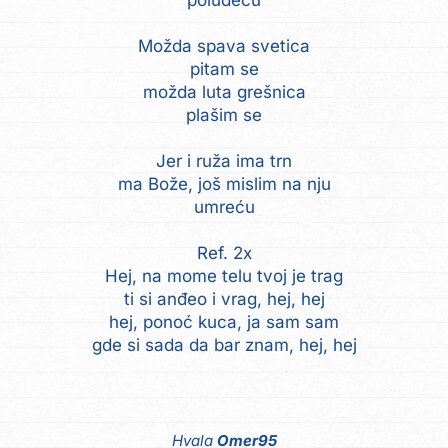
poludeću
Možda spava svetica
pitam se
možda luta grešnica
plašim se
Jer i ruža ima trn
ma Bože, još mislim na nju
umreću
Ref. 2x
Hej, na mome telu tvoj je trag
ti si anđeo i vrag, hej, hej
hej, ponoć kuca, ja sam sam
gde si sada da bar znam, hej, hej
Hvala
Omer95