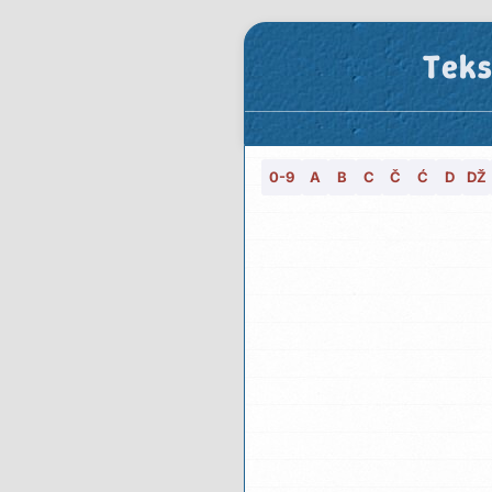
Teks
0-9
A
B
C
Č
Ć
D
DŽ