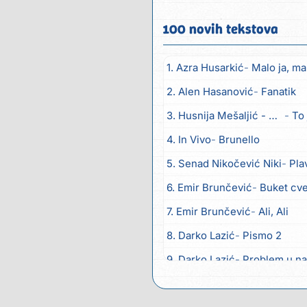
100 novih tekstova
1. Azra Husarkić
Malo ja, mal
2. Alen Hasanović
Fanatik
3. Husnija Mešaljić - Hule
To 
4. In Vivo
Brunello
5. Senad Nikočević Niki
Pla
6. Emir Brunčević
Buket cv
7. Emir Brunčević
Ali, Ali
8. Darko Lazić
Pismo 2
9. Darko Lazić
Problem u na
10. Aleksandra Đuranović
Ka