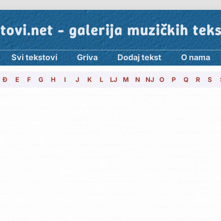
tovi.net - galerija muzičkih tek
Svi tekstovi
Griva
Dodaj tekst
O nama
Đ
E
F
G
H
I
J
K
L
LJ
M
N
NJ
O
P
Q
R
S