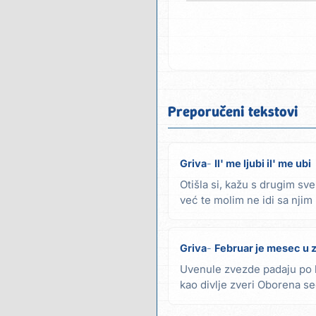
Preporučeni tekstovi
Griva
Il' me ljubi il' me ubi
Otišla si, kažu s drugim sv
već te molim ne idi sa njim R
al' ne...
Griva
Februar je mesec u
Uvenule zvezde padaju po 
kao divlje zveri Oborena se
laganom ritmu...