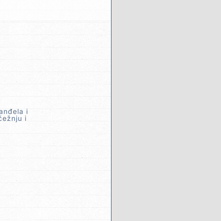
anđela i
čežnju i