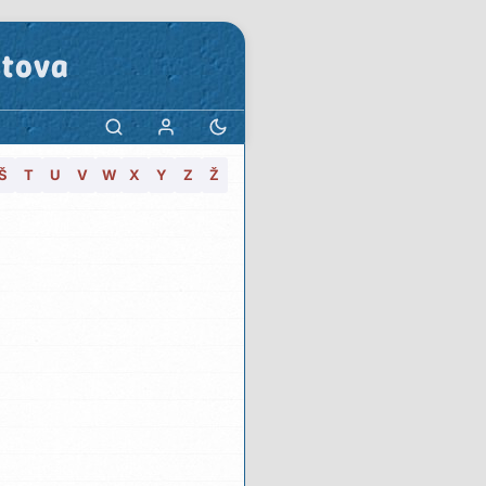
stova
Š
T
U
V
W
X
Y
Z
Ž