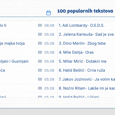
100 popularnih tekstova
o ti
1. Adi Lombardy
O.S.D.S.
06.08
2. Jelena Karleuša
Sad je sve
05.08
je majka tvoja
3. Dino Merlin
Zbog tebe
05.08
4. Mile Delija
Oras
05.08
vljani i Gusinjani
5. Mitar Mirić
Dotakni me
05.08
eća
6. Halid Bešlić
Crna ruža
05.08
7. Jakov Jozinović
Ja volim ka
05.08
8. Noćni Ritam
Lakše mi je kad
05.08
javi
9. Halid Bešlić
Ljiljani
05.08
o zver
10. Aleksandra Prijović
Kabab
05.08