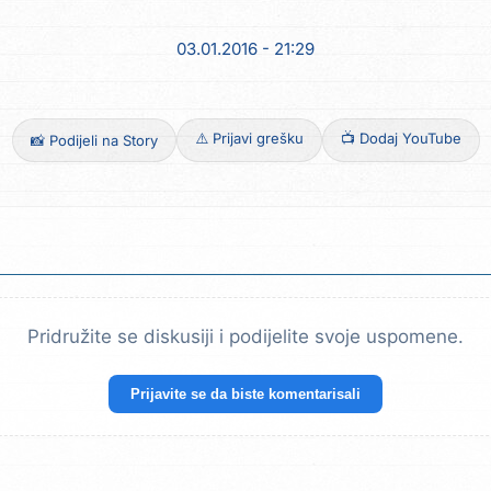
03.01.2016 - 21:29
⚠️ Prijavi grešku
📺 Dodaj YouTube
📸 Podijeli na Story
Pridružite se diskusiji i podijelite svoje uspomene.
Prijavite se da biste komentarisali