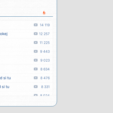
14 119
 okej
12 257
11 225
9 443
9 023
8 634
d si tu
8 476
 si tu
8 331
8 024
a
7 897