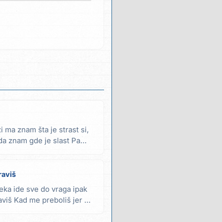
i ma znam šta je strast si,
 da znam gde je slast Pa
raviš
eka ide sve do vraga ipak
aviš Kad me preboliš jer me