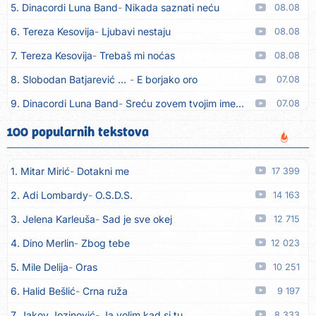
5. Dinacordi Luna Band
Nikada saznati neću
08.08
6. Tereza Kesovija
Ljubavi nestaju
08.08
7. Tereza Kesovija
Trebaš mi noćas
08.08
8. Slobodan Batjarević Čobe
E borjako oro
07.08
9. Dinacordi Luna Band
Sreću zovem tvojim imenom (feat. Kristina Smetko)
07.08
10. Dinacordi Luna Band
Tamburaši (feat. Kristina Smetko)
07.08
100 popularnih tekstova
11. Dinacordi Luna Band
Tvoja šutnja (feat. Kristina Smetko)
07.08
1. Mitar Mirić
Dotakni me
17 399
12. Tamara Brusić
Neću kuhat´, neću prat´
07.08
2. Adi Lombardy
O.S.D.S.
14 163
13. Grupa TNT Rijeka
Via Roma, nikad doma
07.08
3. Jelena Karleuša
Sad je sve okej
12 715
14. Zaim Imamović
Kada moja mladost prođe
07.08
4. Dino Merlin
Zbog tebe
12 023
15. Azra Husarkić
Do zadnje kapi
07.08
5. Mile Delija
Oras
10 251
16. Dinacordi Luna Band
Noći moje besane
07.08
6. Halid Bešlić
Crna ruža
9 197
17. Pet za 5
Pozdravi mi Stubicu
07.08
7. Jakov Jozinović
Ja volim kad si tu
8 333