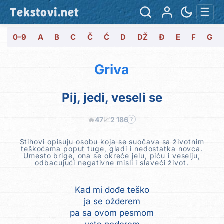
Tekstovi.net
☰
0-9
A
B
C
Č
Ć
D
DŽ
Đ
E
F
G
Griva
Pij, jedi, veseli se
🔥
47
📈
2 186
?
Stihovi opisuju osobu koja se suočava sa životnim
teškoćama poput tuge, gladi i nedostatka novca.
Umesto brige, ona se okreće jelu, piću i veselju,
odbacujući negativne misli i slaveći život.
Kad mi dođe teško
ja se ožderem
pa sa ovom pesmom