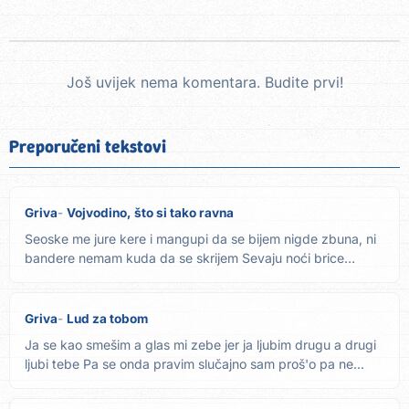
Još uvijek nema komentara. Budite prvi!
Preporučeni tekstovi
Griva
Vojvodino, što si tako ravna
Seoske me jure kere i mangupi da se bijem nigde zbuna, ni
bandere nemam kuda da se skrijem Sevaju noći brice
sustizu me...
Griva
Lud za tobom
Ja se kao smešim a glas mi zebe jer ja ljubim drugu a drugi
ljubi tebe Pa se onda pravim slučajno sam proš'o pa ne...