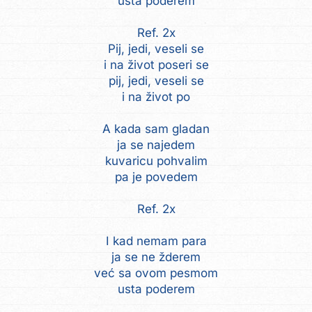
usta poderem
Ref. 2x
Pij, jedi, veseli se
i na život poseri se
pij, jedi, veseli se
i na život po
A kada sam gladan
ja se najedem
kuvaricu pohvalim
pa je povedem
Ref. 2x
I kad nemam para
ja se ne žderem
već sa ovom pesmom
usta poderem