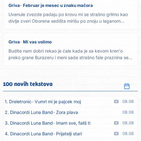
Griva
Februar je mesec u znaku mačora
Uvenule zvezde padaju po krovu mi se strašno grlimo kao
divlje zveri Oborena sedišta mirišu po znoju u laganom
ritmu...
Griva
Mi vas volimo
Budite nam dobri rekao je ćale kada je sa kevom kren'o
preko grane Burazeru i meni sada strašno fale praznina se
neka...
100 novih tekstova
1. Dreletronic
Vumrl mi je pajcek moj
08.08
2. Dinacordi Luna Band
Zora plava
08.08
3. Dinacordi Luna Band
Imam sve, fališ ti
08.08
4. Dinacordi Luna Band
Prijatelji stari
08.08