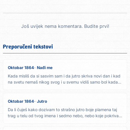
Još uvijek nema komentara. Budite prvi!
Preporučeni tekstovi
Oktobar 1864
Nađi me
Kada misliš da si sasvim sam i da jutro skriva novi dan i kad
na svetu nemaš nikog svog i u svemu vidiš samo bol kada...
Oktobar 1864
Jutro
Da li čuješ kako dozivam to strašno jutro boje plamena taj
trag u telu od tvog imena i sedmo nebo, nebo koje pokriva...