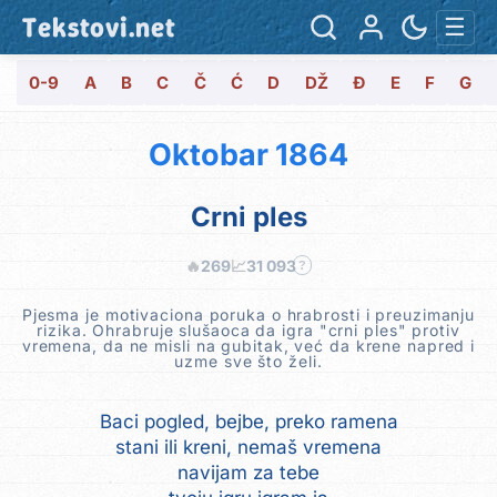
Tekstovi.net
☰
0-9
A
B
C
Č
Ć
D
DŽ
Đ
E
F
G
Oktobar 1864
Crni ples
🔥
269
📈
31 093
?
Pjesma je motivaciona poruka o hrabrosti i preuzimanju
rizika. Ohrabruje slušaoca da igra "crni ples" protiv
vremena, da ne misli na gubitak, već da krene napred i
uzme sve što želi.
Baci pogled, bejbe, preko ramena
stani ili kreni, nemaš vremena
navijam za tebe