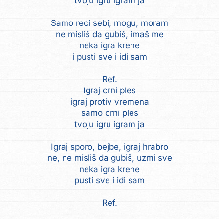
tvoju igru igram ja
Samo reci sebi, mogu, moram
ne misliš da gubiš, imaš me
neka igra krene
i pusti sve i idi sam
Ref.
Igraj crni ples
igraj protiv vremena
samo crni ples
tvoju igru igram ja
Igraj sporo, bejbe, igraj hrabro
ne, ne misliš da gubiš, uzmi sve
neka igra krene
pusti sve i idi sam
Ref.