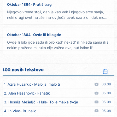
Oktobar 1864
Pratiš trag
Njegovo vreme stoji, dan je kao vek i njegovo srce sanja,
neki drugi svet i srušeni snovi,leđa uvek uza zid i dok mu...
Oktobar 1864
Ovde ili bilo gde
Ovde ili bilo gde sada ili bilo kad' nekad' ili nikada sama ili s'
nekim pružena mi ruka nije važna ovaj put istine il'...
100 novih tekstova
1. Azra Husarkić
Malo ja, malo ti
06.08
2. Alen Hasanović
Fanatik
05.08
3. Husnija Mešaljić - Hule
To je majka tvoja
05.08
4. In Vivo
Brunello
05.08