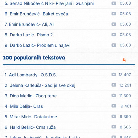
5. Senad Nikočević Niki
Plavljani i Gusinjani
05.08
6. Emir Brunčević
Buket cveća
05.08
7. Emir Brunčević
Ali, Ali
05.08
8. Darko Lazić
Pismo 2
05.08
9. Darko Lazić
Problem u najavi
05.08
10. Aleksandra Đuranović
Kao zver
05.08
100 popularnih tekstova
11. Meliha Imširović
Čujem mili
05.08
1. Adi Lombardy
O.S.D.S.
13 407
12. Tereza Kesovija
Prvi cvijet
05.08
2. Jelena Karleuša
Sad je sve okej
12 291
13. Kopito
Ka´ list ol kaduje (Poput lista od kadulje)
05.08
3. Dino Merlin
Zbog tebe
11 300
14. Alen Polić
Rožica črljena
05.08
4. Mile Delija
Oras
9 461
15. Oliver Dragojević
Marjane, naš Marjane
05.08
5. Mitar Mirić
Dotakni me
9 390
16. Klapa Kaše Dubrovnik
Nisam srce našao na cesti
05.08
6. Halid Bešlić
Crna ruža
8 606
17. Grupa Makedonija
Ima edna moma
05.08
7. Jakov Jozinović
Ja volim kad si tu
8 443