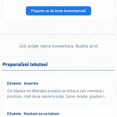
Prijavite se da biste komentarisali
Još uvijek nema komentara. Budite prvi!
Preporučeni tekstovi
Džukele
Amerika
Od Aljaske do Meksika prostire se država van vremena i
prostora, misli da je najveća polja, šume, livade, gradovi i...
Džukele
Kockam se sa tobom