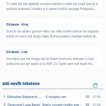
Ti voliš da me gledaš iznutra hoćeš o meni da znaš sve ja ti
pričam duboko i kratko a ti samo tražiš razloge Potpuno...
Džukele
Kraj
Sunce na istoku govori neću se više vratiti sunce na zapadu
kaže mi neću još dugo sijati Šuma polako nestaje beton je...
Džukele
Lud
Dovoljno lud da mogu da te imam krenuću duboko u noć
potpuno lud jer sada si tu Ref. 2x Opet sam lud budi mi
drug, budi...
100 novih tekstova
1. Slobodan Batjarević Čobe
E borjako oro
07.08
2. Dinacordi Luna Band
Sreću zovem tvojim imenom (feat. Kristina Smetko)
07.08