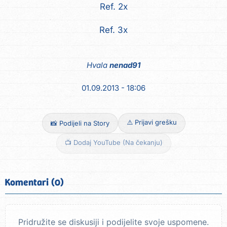
Ref. 2x
Ref. 3x
Hvala
nenad91
01.09.2013 - 18:06
⚠️ Prijavi grešku
📸 Podijeli na Story
📺 Dodaj YouTube (Na čekanju)
Komentari (0)
Pridružite se diskusiji i podijelite svoje uspomene.