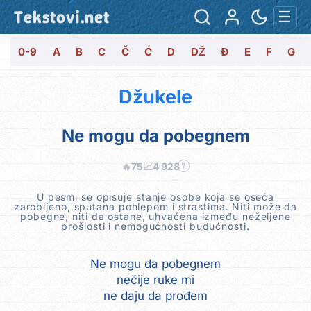
Tekstovi.net
☰
0-9
A
B
C
Č
Ć
D
DŽ
Đ
E
F
G
Džukele
Ne mogu da pobegnem
🔥
75
📈
4 928
?
U pesmi se opisuje stanje osobe koja se oseća
zarobljeno, sputana pohlepom i strastima. Niti može da
pobegne, niti da ostane, uhvaćena između neželjene
prošlosti i nemogućnosti budućnosti.
Ne mogu da pobegnem
nečije ruke mi
ne daju da prođem