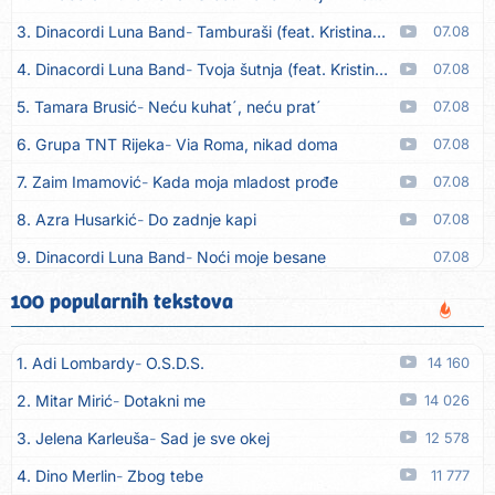
3. Dinacordi Luna Band
Tamburaši (feat. Kristina Smetko)
07.08
4. Dinacordi Luna Band
Tvoja šutnja (feat. Kristina Smetko)
07.08
5. Tamara Brusić
Neću kuhat´, neću prat´
07.08
6. Grupa TNT Rijeka
Via Roma, nikad doma
07.08
7. Zaim Imamović
Kada moja mladost prođe
07.08
8. Azra Husarkić
Do zadnje kapi
07.08
9. Dinacordi Luna Band
Noći moje besane
07.08
10. Pet za 5
Pozdravi mi Stubicu
07.08
100 popularnih tekstova
11. Dinacordi Luna Band
Anđeo moj
07.08
1. Adi Lombardy
O.S.D.S.
14 160
12. Vesna Kartuš
Vrati se
07.08
2. Mitar Mirić
Dotakni me
14 026
13. Severina
Pozovi me ti (Anksiozna)
06.08
3. Jelena Karleuša
Sad je sve okej
12 578
14. Fidellio
Summer Time
06.08
4. Dino Merlin
Zbog tebe
11 777
15. Tereza Kesovija
Volim te
06.08