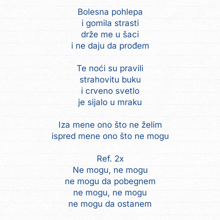
Bolesna pohlepa
i gomila strasti
drže me u šaci
i ne daju da prođem
Te noći su pravili
strahovitu buku
i crveno svetlo
je sijalo u mraku
Iza mene ono što ne želim
ispred mene ono što ne mogu
Ref. 2x
Ne mogu, ne mogu
ne mogu da pobegnem
ne mogu, ne mogu
ne mogu da ostanem