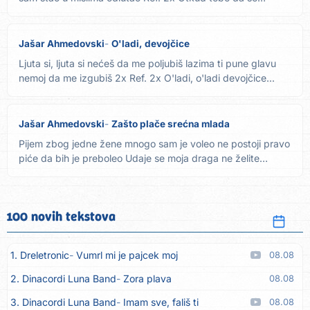
setim...
Jašar Ahmedovski
O'ladi, devojčice
Ljuta si, ljuta si nećeš da me poljubiš lazima ti pune glavu
nemoj da me izgubiš 2x Ref. 2x O'ladi, o'ladi devojčice...
Jašar Ahmedovski
Zašto plače srećna mlada
Pijem zbog jedne žene mnogo sam je voleo ne postoji pravo
piće da bih je preboleo Udaje se moja draga ne želite
sreću...
100 novih tekstova
1. Dreletronic
Vumrl mi je pajcek moj
08.08
2. Dinacordi Luna Band
Zora plava
08.08
3. Dinacordi Luna Band
Imam sve, fališ ti
08.08