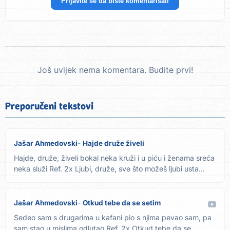
Prijavite se da biste komentarisali
Još uvijek nema komentara. Budite prvi!
Preporučeni tekstovi
Jašar Ahmedovski
Hajde druže živeli
Hajde, druže, živeli bokal neka kruži i u piću i ženama sreća
neka služi Ref. 2x Ljubi, druže, sve što možeš ljubi usta...
Jašar Ahmedovski
Otkud tebe da se setim
Sedeo sam s drugarima u kafani pio s njima pevao sam, pa
sam stao u mislima odlutao Ref. 2x Otkud tebe da se