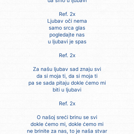
da smo u ljubavi
Ref. 2x
Ljubav oči nema
samo srca glas
pogledajte nas
u ljubavi je spas
Ref. 2x
Za našu ljubav sad znaju svi
da si moja ti, da si moja ti
pa se sada pitaju dokle ćemo mi
biti u ljubavi
Ref. 2x
O našoj sreći brinu se svi
dokle ćemo mi, dokle ćemo mi
ne brinite za nas, to je naša stvar