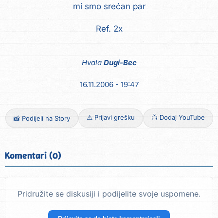
mi smo srećan par
Ref. 2x
Hvala
Dugi-Bec
16.11.2006 - 19:47
⚠️ Prijavi grešku
📺 Dodaj YouTube
📸 Podijeli na Story
Komentari (0)
Pridružite se diskusiji i podijelite svoje uspomene.