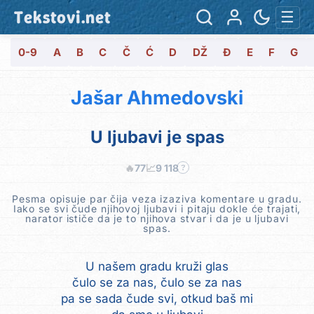
Tekstovi.net
☰
0-9
A
B
C
Č
Ć
D
DŽ
Đ
E
F
G
Jašar Ahmedovski
U ljubavi je spas
🔥
77
📈
9 118
?
Pesma opisuje par čija veza izaziva komentare u gradu.
Iako se svi čude njihovoj ljubavi i pitaju dokle će trajati,
narator ističe da je to njihova stvar i da je u ljubavi
spas.
U našem gradu kruži glas
čulo se za nas, čulo se za nas
pa se sada čude svi, otkud baš mi