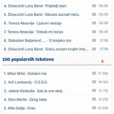
4. Dinacordi Luna Band
Prijatelji stari
08.08
5. Dinacordi Luna Band
Nikada saznati neću
08.08
6. Tereza Kesovija
Ljubavi nestaju
08.08
7. Tereza Kesovija
Trebaš mi noćas
08.08
8. Slobodan Batjarević Čobe
E borjako oro
07.08
9. Dinacordi Luna Band
Sreću zovem tvojim imenom (feat. Kristina Smetko)
07.08
10. Dinacordi Luna Band
Tamburaši (feat. Kristina Smetko)
07.08
100 popularnih tekstova
11. Dinacordi Luna Band
Tvoja šutnja (feat. Kristina Smetko)
07.08
1. Mitar Mirić
Dotakni me
17 288
12. Tamara Brusić
Neću kuhat´, neću prat´
07.08
2. Adi Lombardy
O.S.D.S.
14 163
13. Grupa TNT Rijeka
Via Roma, nikad doma
07.08
3. Jelena Karleuša
Sad je sve okej
12 712
14. Zaim Imamović
Kada moja mladost prođe
07.08
4. Dino Merlin
Zbog tebe
12 013
15. Azra Husarkić
Do zadnje kapi
07.08
5. Mile Delija
Oras
10 239
16. Dinacordi Luna Band
Noći moje besane
07.08