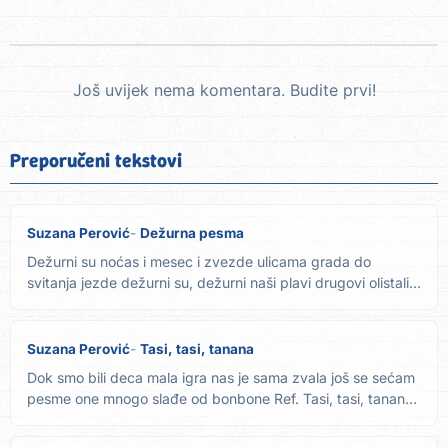
Još uvijek nema komentara. Budite prvi!
Preporučeni tekstovi
Suzana Perović
Dežurna pesma
Dežurni su noćas i mesec i zvezde ulicama grada do
svitanja jezde dežurni su, dežurni naši plavi drugovi olistali...
Suzana Perović
Tasi, tasi, tanana
Dok smo bili deca mala igra nas je sama zvala još se sećam
pesme one mnogo slađe od bonbone Ref. Tasi, tasi, tanana
i...