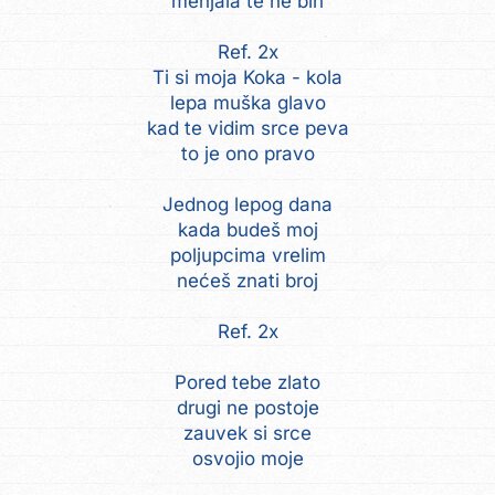
menjala te ne bih
Ref. 2x
Ti si moja Koka - kola
lepa muška glavo
kad te vidim srce peva
to je ono pravo
Jednog lepog dana
kada budeš moj
poljupcima vrelim
nećeš znati broj
Ref. 2x
Pored tebe zlato
drugi ne postoje
zauvek si srce
osvojio moje