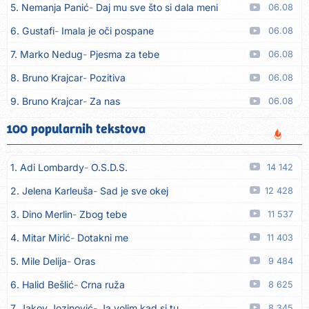
5. Nemanja Panić
Daj mu sve što si dala meni
06.08
6. Gustafi
Imala je oči pospane
06.08
7. Marko Nedug
Pjesma za tebe
06.08
8. Bruno Krajcar
Pozitiva
06.08
9. Bruno Krajcar
Za nas
06.08
10. Tereza Kesovija
Da li ću moći
06.08
100 popularnih tekstova
11. Lidija Bačić
Neka se vino toči (Nazdravlje)
06.08
1. Adi Lombardy
O.S.D.S.
14 142
12. Karin Kuljanić
Nisi zavridel
06.08
2. Jelena Karleuša
Sad je sve okej
12 428
13. Tamara Brusić
Nigdi ni lipo ko doma
06.08
3. Dino Merlin
Zbog tebe
11 537
14. Tamara Brusić
Biž´mo ća
06.08
4. Mitar Mirić
Dotakni me
11 403
15. Rusko Richie
Bila si, bila
06.08
5. Mile Delija
Oras
9 484
16. Rusko Richie
Ti i ja
06.08
6. Halid Bešlić
Crna ruža
8 625
17. Azra Husarkić
Ako treba
06.08
7. Jakov Jozinović
Ja volim kad si tu
8 345