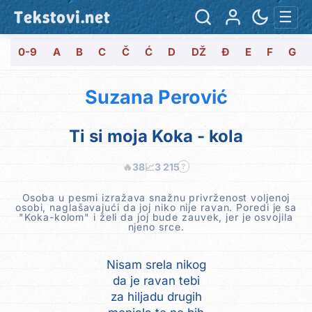
Tekstovi.net
☰
0-9
A
B
C
Č
Ć
D
DŽ
Đ
E
F
G
Suzana Perović
Ti si moja Koka - kola
🔥
38
📈
3 215
?
Osoba u pesmi izražava snažnu privrženost voljenoj
osobi, naglašavajući da joj niko nije ravan. Poredi je sa
"Koka-kolom" i želi da joj bude zauvek, jer je osvojila
njeno srce.
Nisam srela nikog
da je ravan tebi
za hiljadu drugih