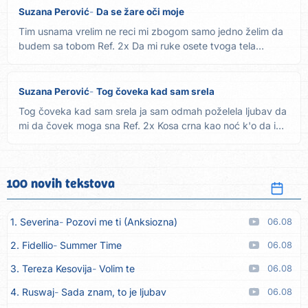
Suzana Perović
Da se žare oči moje
Tim usnama vrelim ne reci mi zbogom samo jedno želim da
budem sa tobom Ref. 2x Da mi ruke osete tvoga tela
pokrete da...
Suzana Perović
Tog čoveka kad sam srela
Tog čoveka kad sam srela ja sam odmah poželela ljubav da
mi da čovek moga sna Ref. 2x Kosa crna kao noć k'o da ima
neku...
100 novih tekstova
1. Severina
Pozovi me ti (Anksiozna)
06.08
2. Fidellio
Summer Time
06.08
3. Tereza Kesovija
Volim te
06.08
4. Ruswaj
Sada znam, to je ljubav
06.08