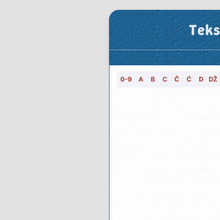
Teks
0-9
A
B
C
Č
Ć
D
DŽ