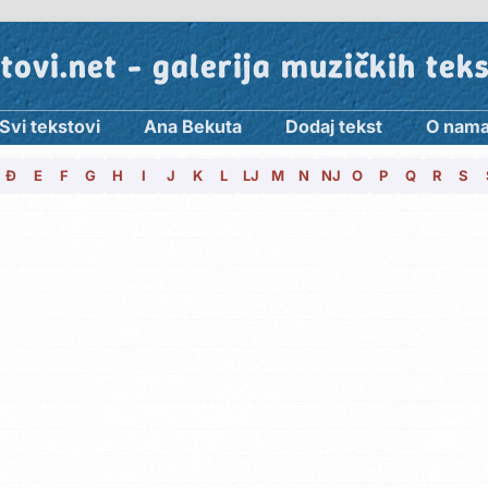
tovi.net - galerija muzičkih tek
Svi tekstovi
Ana Bekuta
Dodaj tekst
O nam
Đ
E
F
G
H
I
J
K
L
LJ
M
N
NJ
O
P
Q
R
S