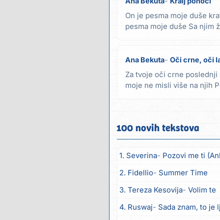
Ana Bekuta
Kralj ponoći
On je pesma moje duše krat
pesma moje duše Sa njim ži
loša majka sa...
Ana Bekuta
Oči crne, oči 
Za tvoje oči crne poslednji
moje ne misli više na njih
tvoje oči...
100 novih tekstova
1. Severina
Pozovi me ti (An
2. Fidellio
Summer Time
3. Tereza Kesovija
Volim te
4. Ruswaj
Sada znam, to je 