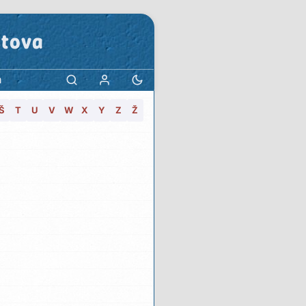
stova
a
Š
T
U
V
W
X
Y
Z
Ž