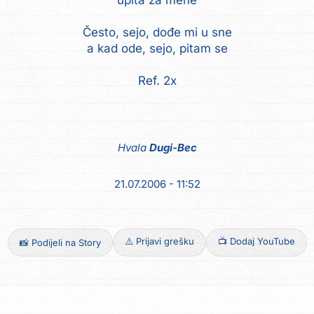
upita za mene
Često, sejo, dođe mi u sne
a kad ode, sejo, pitam se
Ref. 2x
Hvala
Dugi-Bec
21.07.2006 - 11:52
⚠️ Prijavi grešku
📺 Dodaj YouTube
📸 Podijeli na Story