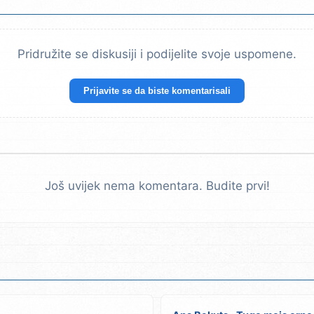
Pridružite se diskusiji i podijelite svoje uspomene.
Prijavite se da biste komentarisali
Još uvijek nema komentara. Budite prvi!