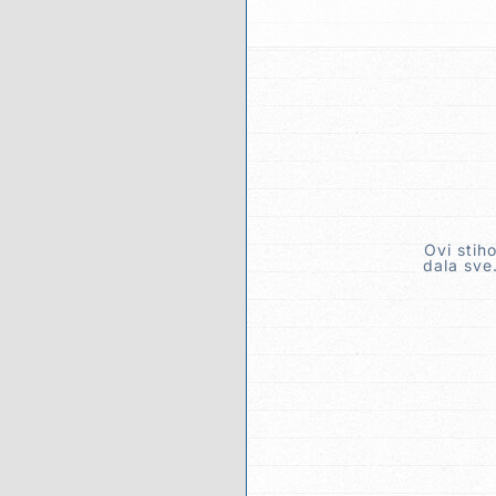
Ovi stih
dala sve