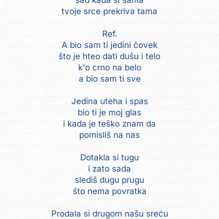
sad kada si sama
tvoje srce prekriva tama
Ref.
A bio sam ti jedini čovek
što je hteo dati dušu i telo
k'o crno na belo
a bio sam ti sve
Jedina uteha i spas
bio ti je moj glas
i kada je teško znam da
pomisliš na nas
Dotakla si tugu
i zato sada
slediš dugu prugu
što nema povratka
Prodala si drugom našu sreću