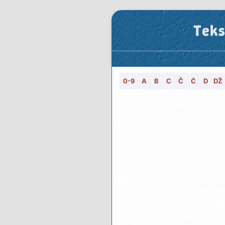
Teks
0-9
A
B
C
Č
Ć
D
DŽ