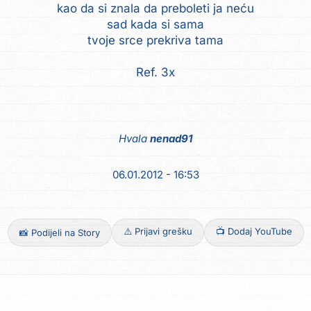
kao da si znala da preboleti ja neću
sad kada si sama
tvoje srce prekriva tama
Ref. 3x
Hvala
nenad91
06.01.2012 - 16:53
⚠️ Prijavi grešku
📺 Dodaj YouTube
📸 Podijeli na Story