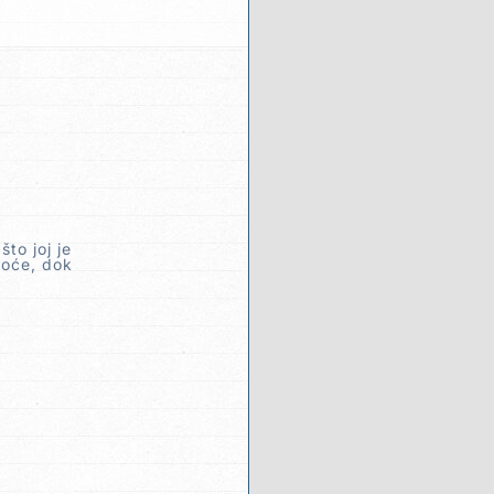
to joj je
moće, dok