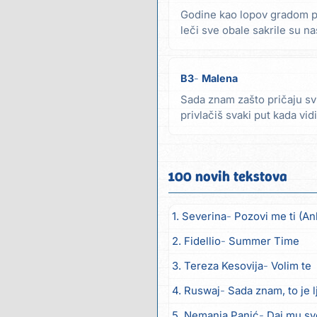
Godine kao lopov gradom p
leči sve obale sakrile su 
kako sad da nađem...
B3
Malena
Sada znam zašto pričaju svi
privlačiš svaki put kada vi
želim te U tebe...
100 novih tekstova
1. Severina
Pozovi me ti (An
2. Fidellio
Summer Time
3. Tereza Kesovija
Volim te
4. Ruswaj
Sada znam, to je 
5. Nemanja Panić
Daj mu sv