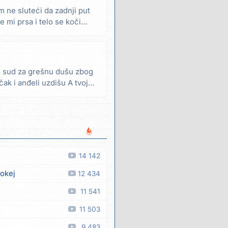
 ne sluteći da zadnji put
 mi prsa i telo se koči
ao sud za grešnu dušu zbog
ak i anđeli uzdišu A tvoje
14 142
 okej
12 434
11 541
11 503
9 483