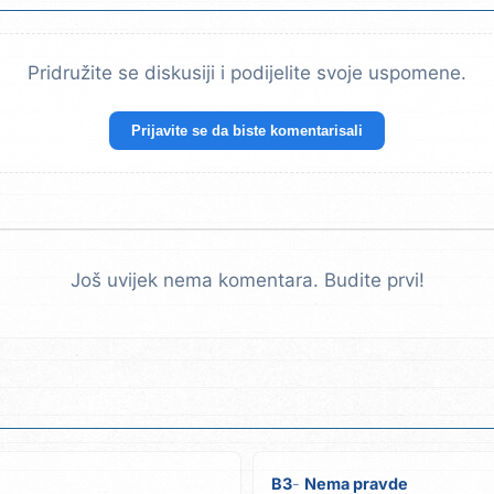
Pridružite se diskusiji i podijelite svoje uspomene.
Prijavite se da biste komentarisali
Još uvijek nema komentara. Budite prvi!
B3
Nema pravde