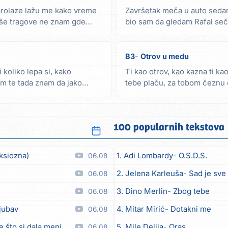
rolaze lažu me kako vreme
Završetak meča u auto sedam
naše tragove ne znam gde
bio sam da gledam Rafal seče
osećam da...
B3
Otrov u medu
 koliko lepa si, kako
Ti kao otrov, kao kazna ti k
dim te tada znam da jako
tebe plaču, za tobom čeznu č
oči još...
100 popularnih tekstova
ksiozna)
1. Adi Lombardy
O.S.D.S.
06.08
2. Jelena Karleuša
Sad je sve
06.08
3. Dino Merlin
Zbog tebe
06.08
ljubav
4. Mitar Mirić
Dotakni me
06.08
e što si dala meni
5. Mile Delija
Oras
06.08