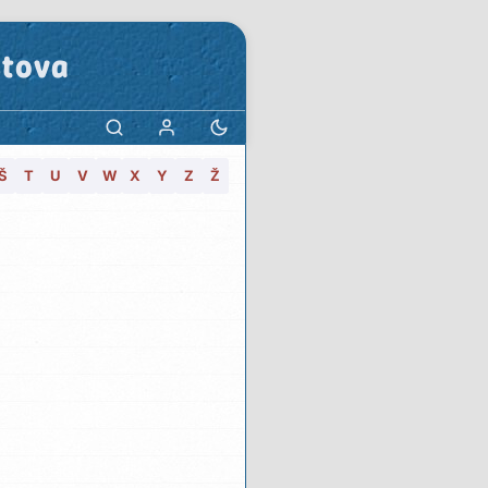
stova
Š
T
U
V
W
X
Y
Z
Ž