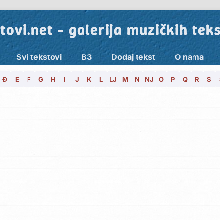
tovi.net - galerija muzičkih tek
Svi tekstovi
B3
Dodaj tekst
O nama
Đ
E
F
G
H
I
J
K
L
LJ
M
N
NJ
O
P
Q
R
S