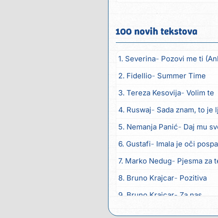
Hrvat...
100 novih tekstova
1. Severina
Pozovi me ti (An
2. Fidellio
Summer Time
3. Tereza Kesovija
Volim te
4. Ruswaj
Sada znam, to je 
5. Nemanja Panić
Daj mu sv
6. Gustafi
Imala je oči posp
7. Marko Nedug
Pjesma za 
8. Bruno Krajcar
Pozitiva
9. Bruno Krajcar
Za nas
10. Tereza Kesovija
Da li ću