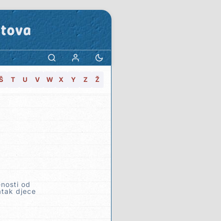
stova
Š
T
U
V
W
X
Y
Z
Ž
enosti od
atak djece