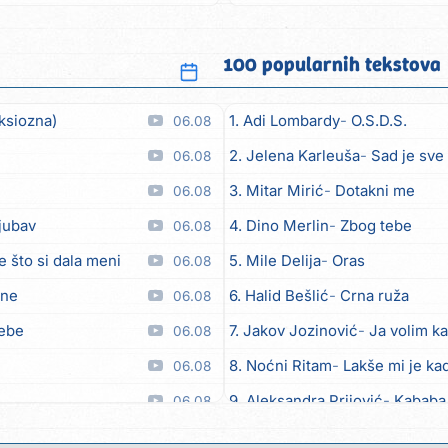
podigli su...
100 popularnih tekstova
ksiozna)
1. Adi Lombardy
O.S.D.S.
06.08
2. Jelena Karleuša
Sad je sve
06.08
3. Mitar Mirić
Dotakni me
06.08
ljubav
4. Dino Merlin
Zbog tebe
06.08
e što si dala meni
5. Mile Delija
Oras
06.08
ane
6. Halid Bešlić
Crna ruža
06.08
tebe
7. Jakov Jozinović
Ja volim ka
06.08
8. Noćni Ritam
Lakše mi je kad
06.08
9. Aleksandra Prijović
Kababa
06.08
 moći
10. Halid Bešlić
Ljiljani
06.08