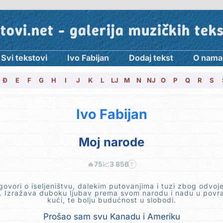
tovi.net - galerija muzičkih tek
Svi tekstovi
Ivo Fabijan
Dodaj tekst
O nama
Đ
E
F
G
H
I
J
K
L
LJ
M
N
NJ
O
P
Q
R
S
Ivo Fabijan
Moj narode
🔥
75
📈
3 856
?
ovori o iseljeništvu, dalekim putovanjima i tuzi zbog odvoj
 Izražava duboku ljubav prema svom narodu i nadu u povr
kući, te bolju budućnost u slobodi.
Prošao sam svu Kanadu i Ameriku