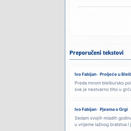
Preporučeni tekstovi
Ivo Fabijan
Proljeće u Ble
Preda mnom bleibursko polj
sve je nestvarno tiho u grč
braća...
Ivo Fabijan
Pjesma o Grgi
Sedam svojih mladih godina
u vrijeme lažnog bratstva i j