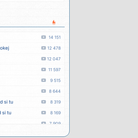
14 151
 okej
12 478
12 047
11 597
9 515
8 644
d si tu
8 319
 si tu
8 169
7 909
7 845