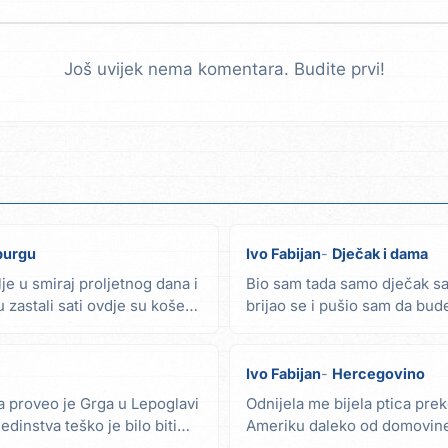
Još uvijek nema komentara. Budite prvi!
iburgu
Ivo Fabijan
Dječak i dama
e u smiraj proljetnog dana i
Bio sam tada samo dječak sa 
u zastali sati ovdje su košena
brijao se i pušio sam da bu
tako...
Ivo Fabijan
Hercegovino
 proveo je Grga u Lepoglavi
Odnijela me bijela ptica prek
edinstva teško je bilo biti
Ameriku daleko od domovine 