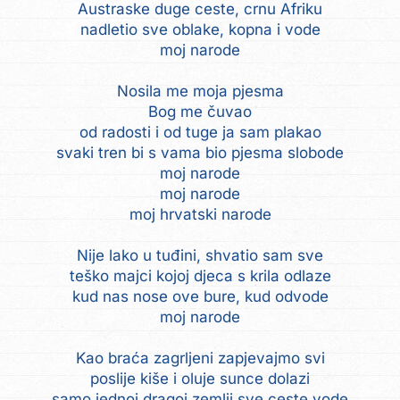
Austraske duge ceste, crnu Afriku
nadletio sve oblake, kopna i vode
moj narode
Nosila me moja pjesma
Bog me čuvao
od radosti i od tuge ja sam plakao
svaki tren bi s vama bio pjesma slobode
moj narode
moj narode
moj hrvatski narode
Nije lako u tuđini, shvatio sam sve
teško majci kojoj djeca s krila odlaze
kud nas nose ove bure, kud odvode
moj narode
Kao braća zagrljeni zapjevajmo svi
poslije kiše i oluje sunce dolazi
samo jednoj dragoj zemlji sve ceste vode