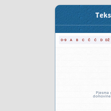
Teks
0-9
A
B
C
Č
Ć
D
DŽ
Pjesma g
domovine.