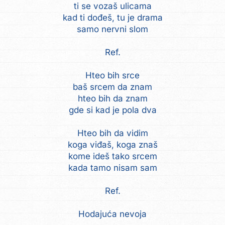
ti se vozaš ulicama
kad ti dođeš, tu je drama
samo nervni slom
Ref.
Hteo bih srce
baš srcem da znam
hteo bih da znam
gde si kad je pola dva
Hteo bih da vidim
koga viđaš, koga znaš
kome ideš tako srcem
kada tamo nisam sam
Ref.