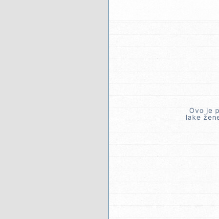
Ovo je 
lake žene