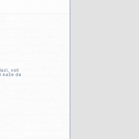
zi, voli
 i kaže da