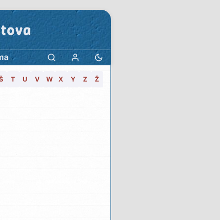
stova
ma
Š
T
U
V
W
X
Y
Z
Ž