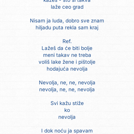
kažeš - sto si takva
laže ceo grad
Nisam ja luda, dobro sve znam
hiljadu puta rekla sam kraj
Ref.
Lažeš da će biti bolje
meni takav ne treba
voliš lake žene i pištolje
hodajuća nevolja
Nevolja, ne, ne, nevolja
nevolja, ne, ne, nevolja
Svi kažu stiže
ko
nevolja
I dok noću ja spavam