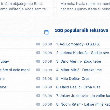
iš tražim objašnjenje Reci,
Ma neka hvala ne treba meni 
 samouništenje Kada sam te
nacrtanu ljubav Kada si nek
sreća je gora nego...
100 popularnih tekstova
1. Adi Lombardy
O.S.D.S.
06.08
2. Jelena Karleuša
Sad je sve
06.08
ljubav
3. Dino Merlin
Zbog tebe
06.08
e što si dala meni
4. Mitar Mirić
Dotakni me
06.08
ane
5. Mile Delija
Oras
06.08
tebe
6. Halid Bešlić
Crna ruža
06.08
7. Jakov Jozinović
Ja volim ka
06.08
8. Noćni Ritam
Lakše mi je kad
06.08