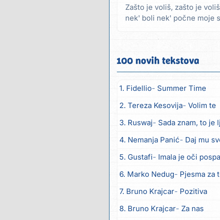
Zašto je voliš, zašto je vol
nek' boli nek' počne moje
videla sa...
100 novih tekstova
1. Fidellio
Summer Time
2. Tereza Kesovija
Volim te
3. Ruswaj
Sada znam, to je 
4. Nemanja Panić
Daj mu sv
5. Gustafi
Imala je oči posp
6. Marko Nedug
Pjesma za 
7. Bruno Krajcar
Pozitiva
8. Bruno Krajcar
Za nas