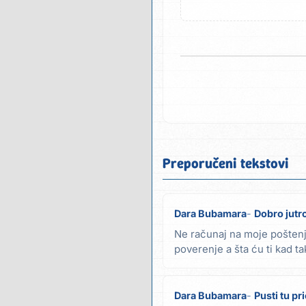
Preporučeni tekstovi
Dara Bubamara
Dobro jutr
Ne računaj na moje poštenj
poverenje a šta ću ti kad ta
hladna a ja ne...
Dara Bubamara
Pusti tu pr