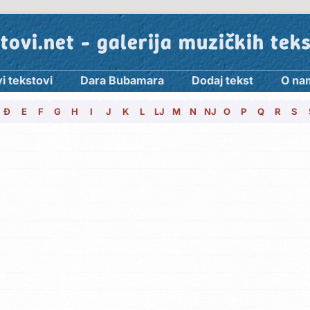
tovi.net - galerija muzičkih tek
i tekstovi
Dara Bubamara
Dodaj tekst
O na
Đ
E
F
G
H
I
J
K
L
LJ
M
N
NJ
O
P
Q
R
S