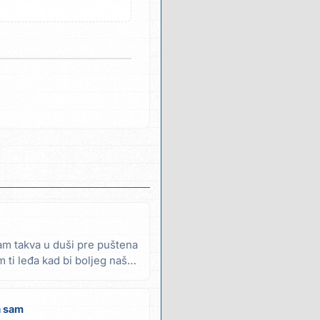
am takva u duši pre puštena
 ti leđa kad bi boljeg našla
a sam