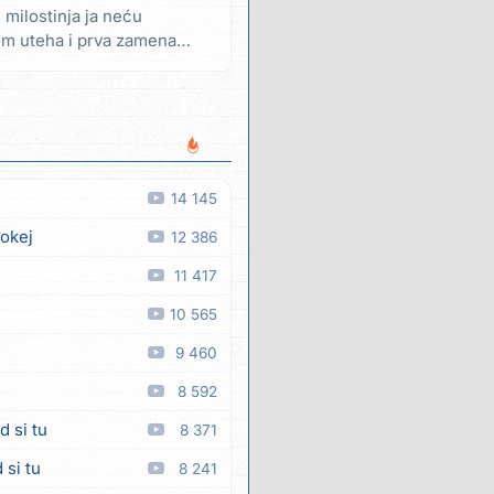
milostinja ja neću
om uteha i prva zamena
14 145
 okej
12 386
11 417
10 565
9 460
8 592
d si tu
8 371
 si tu
8 241