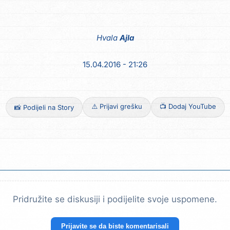
Hvala
Ajla
15.04.2016 - 21:26
⚠️ Prijavi grešku
📺 Dodaj YouTube
📸 Podijeli na Story
Pridružite se diskusiji i podijelite svoje uspomene.
Prijavite se da biste komentarisali