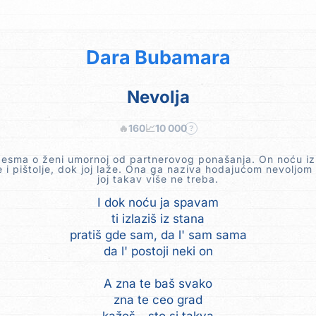
Dara Bubamara
Nevolja
🔥
160
📈
10 000
?
pesma o ženi umornoj od partnerovog ponašanja. On noću izla
 i pištolje, dok joj laže. Ona ga naziva hodajućom nevoljom
joj takav više ne treba.
I dok noću ja spavam
ti izlaziš iz stana
pratiš gde sam, da l' sam sama
da l' postoji neki on
A zna te baš svako
zna te ceo grad