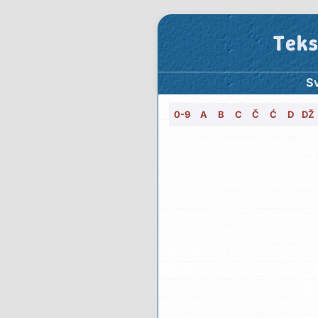
Teks
Sv
0-9
A
B
C
Č
Ć
D
DŽ