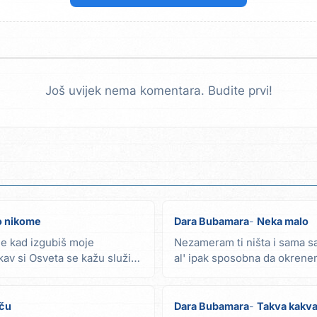
Još uvijek nema komentara. Budite prvi!
o nikome
Dara Bubamara
Neka malo
e kad izgubiš moje
Nezameram ti ništa i sama s
kav si Osveta se kažu služi
al' ipak sposobna da okrenem
i žao...
iču
Dara Bubamara
Takva kakv