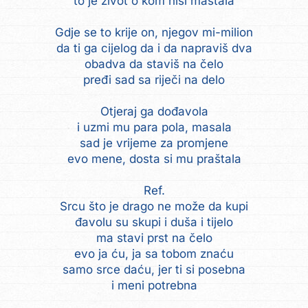
to je život o kom nisi maštala
Gdje se to krije on, njegov mi-milion
da ti ga cijelog da i da napraviš dva
obadva da staviš na čelo
pređi sad sa riječi na delo
Otjeraj ga dođavola
i uzmi mu para pola, masala
sad je vrijeme za promjene
evo mene, dosta si mu praštala
Ref.
Srcu što je drago ne može da kupi
đavolu su skupi i duša i tijelo
ma stavi prst na čelo
evo ja ću, ja sa tobom znaću
samo srce daću, jer ti si posebna
i meni potrebna