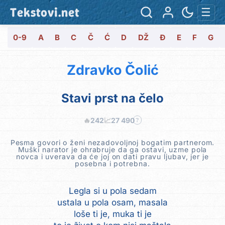
Tekstovi.net
☰
0-9
A
B
C
Č
Ć
D
DŽ
Đ
E
F
G
Zdravko Čolić
Stavi prst na čelo
🔥
242
📈
27 490
?
Pesma govori o ženi nezadovoljnoj bogatim partnerom.
Muški narator je ohrabruje da ga ostavi, uzme pola
novca i uverava da će joj on dati pravu ljubav, jer je
posebna i potrebna.
Legla si u pola sedam
ustala u pola osam, masala
loše ti je, muka ti je