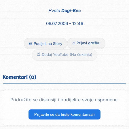
Hvala
Dugi-Bec
06.07.2006 - 12:46
⚠️ Prijavi grešku
📸 Podijeli na Story
📺 Dodaj YouTube (Na čekanju)
Komentari (0)
Pridružite se diskusiji i podijelite svoje uspomene.
Prijavite se da biste komentarisali