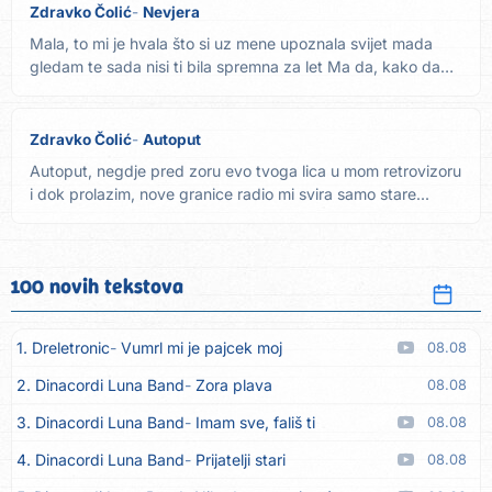
Zdravko Čolić
Nevjera
Mala, to mi je hvala što si uz mene upoznala svijet mada
gledam te sada nisi ti bila spremna za let Ma da, kako da
ne...
Zdravko Čolić
Autoput
Autoput, negdje pred zoru evo tvoga lica u mom retrovizoru
i dok prolazim, nove granice radio mi svira samo stare...
100 novih tekstova
1. Dreletronic
Vumrl mi je pajcek moj
08.08
2. Dinacordi Luna Band
Zora plava
08.08
3. Dinacordi Luna Band
Imam sve, fališ ti
08.08
4. Dinacordi Luna Band
Prijatelji stari
08.08