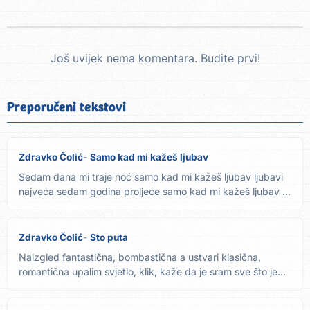
Još uvijek nema komentara. Budite prvi!
Preporučeni tekstovi
Zdravko Čolić
Samo kad mi kažeš ljubav
Sedam dana mi traje noć samo kad mi kažeš ljubav ljubavi
najveća sedam godina proljeće samo kad mi kažeš ljubav A
moja...
Zdravko Čolić
Sto puta
Naizgled fantastična, bombastična a ustvari klasična,
romantična upalim svjetlo, klik, kaže da je sram sve što je
meni...