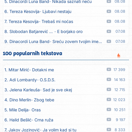
5. Dinacordi Luna Band
Nikada saznati neću
08.08
6. Tereza Kesovija
Ljubavi nestaju
08.08
7. Tereza Kesovija
Trebaš mi noćas
08.08
8. Slobodan Batjarević Čobe
E borjako oro
07.08
9. Dinacordi Luna Band
Sreću zovem tvojim imenom (feat. Kristina Smetko)
07.08
10. Dinacordi Luna Band
Tamburaši (feat. Kristina Smetko)
07.08
100 popularnih tekstova
11. Dinacordi Luna Band
Tvoja šutnja (feat. Kristina Smetko)
07.08
1. Mitar Mirić
Dotakni me
17 399
12. Tamara Brusić
Neću kuhat´, neću prat´
07.08
2. Adi Lombardy
O.S.D.S.
14 163
13. Grupa TNT Rijeka
Via Roma, nikad doma
07.08
3. Jelena Karleuša
Sad je sve okej
12 715
14. Zaim Imamović
Kada moja mladost prođe
07.08
4. Dino Merlin
Zbog tebe
12 023
15. Azra Husarkić
Do zadnje kapi
07.08
5. Mile Delija
Oras
10 251
16. Dinacordi Luna Band
Noći moje besane
07.08
6. Halid Bešlić
Crna ruža
9 197
17. Pet za 5
Pozdravi mi Stubicu
07.08
7. Jakov Jozinović
Ja volim kad si tu
8 333
18. Dinacordi Luna Band
Anđeo moj
07.08