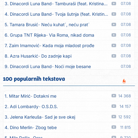
3. Dinacordi Luna Band
Tamburaši (feat. Kristina Smetko)
07.08
4. Dinacordi Luna Band
Tvoja šutnja (feat. Kristina Smetko)
07.08
5. Tamara Brusić
Neću kuhat´, neću prat´
07.08
6. Grupa TNT Rijeka
Via Roma, nikad doma
07.08
7. Zaim Imamović
Kada moja mladost prođe
07.08
8. Azra Husarkić
Do zadnje kapi
07.08
9. Dinacordi Luna Band
Noći moje besane
07.08
10. Pet za 5
Pozdravi mi Stubicu
07.08
100 popularnih tekstova
11. Dinacordi Luna Band
Anđeo moj
07.08
1. Mitar Mirić
Dotakni me
14 368
12. Vesna Kartuš
Vrati se
07.08
2. Adi Lombardy
O.S.D.S.
14 157
13. Severina
Pozovi me ti (Anksiozna)
06.08
3. Jelena Karleuša
Sad je sve okej
12 592
14. Fidellio
Summer Time
06.08
4. Dino Merlin
Zbog tebe
11 815
15. Tereza Kesovija
Volim te
06.08
5. Mile Delija
Oras
9 720