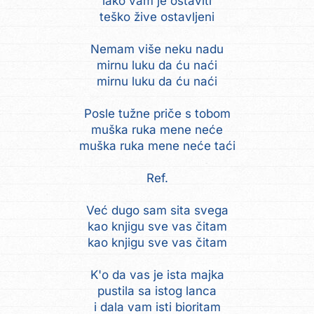
lako vam je ostaviti
teško žive ostavljeni
Nemam više neku nadu
mirnu luku da ću naći
mirnu luku da ću naći
Posle tužne priče s tobom
muška ruka mene neće
muška ruka mene neće taći
Ref.
Već dugo sam sita svega
kao knjigu sve vas čitam
kao knjigu sve vas čitam
K'o da vas je ista majka
pustila sa istog lanca
i dala vam isti bioritam