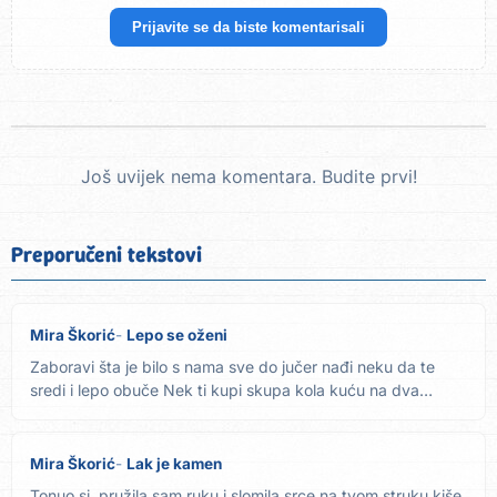
Prijavite se da biste komentarisali
Još uvijek nema komentara. Budite prvi!
Preporučeni tekstovi
Mira Škorić
Lepo se oženi
Zaboravi šta je bilo s nama sve do jučer nađi neku da te
sredi i lepo obuče Nek ti kupi skupa kola kuću na dva
sprata...
Mira Škorić
Lak je kamen
Tonuo si, pružila sam ruku i slomila srce na tvom struku kiše