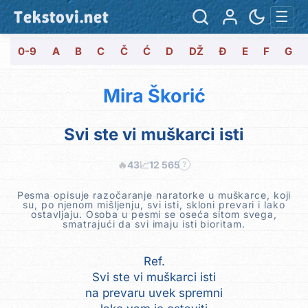
Tekstovi.net
☰
0-9
A
B
C
Č
Ć
D
DŽ
Đ
E
F
G
Mira Škorić
Svi ste vi muškarci isti
🔥
43
📈
12 565
?
Pesma opisuje razočaranje naratorke u muškarce, koji
su, po njenom mišljenju, svi isti, skloni prevari i lako
ostavljaju. Osoba u pesmi se oseća sitom svega,
smatrajući da svi imaju isti bioritam.
Ref.
Svi ste vi muškarci isti
na prevaru uvek spremni