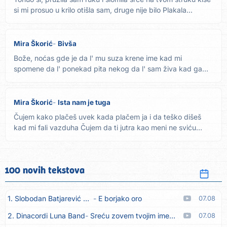
si mi prosuo u krilo otišla sam, druge nije bilo Plakala...
Mira Škorić
Bivša
Bože, noćas gde je da l' mu suza krene ime kad mi
spomene da l' ponekad pita nekog da l' sam živa kad ga
tuga pokrene...
Mira Škorić
Ista nam je tuga
Čujem kako plačeš uvek kada plačem ja i da teško dišeš
kad mi fali vazduha Čujem da ti jutra kao meni ne sviću
možda u...
100 novih tekstova
1. Slobodan Batjarević Čobe
E borjako oro
07.08
2. Dinacordi Luna Band
Sreću zovem tvojim imenom (feat. Kristina Smetko)
07.08