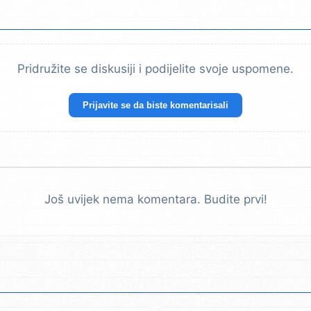
Pridružite se diskusiji i podijelite svoje uspomene.
Prijavite se da biste komentarisali
Još uvijek nema komentara. Budite prvi!