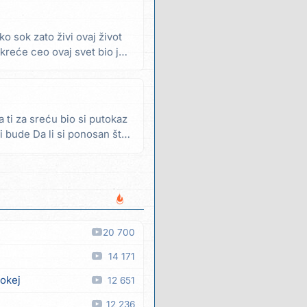
o sok zato živi ovaj život
reće ceo ovaj svet bio je i
 ti za sreću bio si putokaz
i bude Da li si ponosan što
20 700
14 171
 okej
12 651
12 236