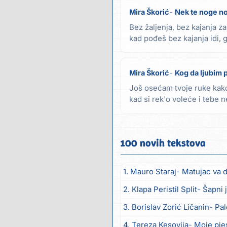
Mira Škorić
Nek te noge n
Bez žaljenja, bez kajanja za
kad pođeš bez kajanja idi, 
te noge...
Mira Škorić
Kog da ljubim 
Još osećam tvoje ruke kako
kad si rek'o voleće i tebe 
voleće i...
100 novih tekstova
1. Mauro Staraj
Matujac va duše (
2. Klapa Peristil Split
Šapni 
3. Borislav Zorić Ličanin
Pale
4. Tereza Kesovija
Moje pje