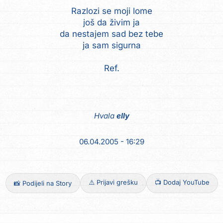
Razlozi se moji lome
još da živim ja
da nestajem sad bez tebe
ja sam sigurna
Ref.
Hvala
elly
06.04.2005 - 16:29
⚠️ Prijavi grešku
📺 Dodaj YouTube
📸 Podijeli na Story