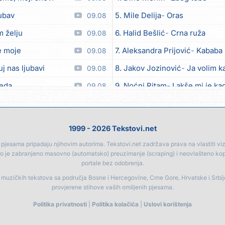
jubav
5. Mile Delija
Oras
09.08
 želju
6. Halid Bešlić
Crna ruža
09.08
e moje
7. Aleksandra Prijović
Kababa
09.08
j nas ljubavi
8. Jakov Jozinović
Ja volim ka
09.08
meda
9. Noćni Ritam
Lakše mi je kad
09.08
vjesa
10. Halid Bešlić
Ljiljani
09.08
svoje neću drugoj dati
11. Aleksandra Prijović
Macho
09.08
1999 - 2026 Tekstovi.net
pajcek moj
12. Faraon
Hello Kitty
08.08
jesama pripadaju njihovim autorima. Tekstovi.net zadržava prava na vlastiti vizua
go je zabranjeno masovno (automatsko) preuzimanje (scraping) i neovlašteno ko
a plava
13. Vesna Zmijanac
Ovo u gru
08.08
portale bez odobrenja.
m sve, fališ ti
14. Džej Ramadanovski
Ova m
08.08
a muzičkih tekstova sa područja Bosne i Hercegovine, Crne Gore, Hrvatske i Srbi
provjerene stihove vaših omiljenih pjesama.
atelji stari
15. Noćni Ritam
Rekla si mi
08.08
Politika privatnosti
|
Politika kolačića
|
Uslovi korištenja
ada saznati neću
16. Karlo!
Mon amour
08.08