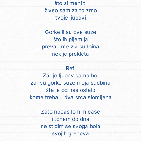
što si meni ti
živeo sam za to zrno
tvoje ljubavi
Gorke li su ove suze
što ih pijem ja
prevari me zla sudbina
nek je prokleta
Ref.
Zar je ljubav samo bol
zar su gorke suze moja sudbina
šta je od nas ostalo
kome trebaju dva srca slomljena
Zato noćas lomim čaše
i tonem do dna
ne stidim se svoga bola
svojih grehova