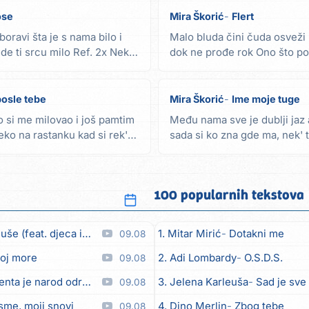
ose
Mira Škorić
Flert
boravi šta je s nama bilo i
Malo bluda čini čuda osveži k
gde ti srcu milo Ref. 2x Nek
dok ne prođe rok Ono što pok
biće...
posle tebe
Mira Škorić
Ime moje tuge
 si me milovao i još pamtim
Među nama sve je dublji jaz a
neko na rastanku kad si rek'o
sada si ko zna gde ma, nek' t
si...
100 popularnih tekstova
feat. djeca iz Matulja)
1. Mitar Mirić
Dotakni me
09.08
joj more
2. Adi Lombardy
O.S.D.S.
09.08
nta je narod održala
3. Jelena Karleuša
Sad je sve
09.08
sme, moji snovi
4. Dino Merlin
Zbog tebe
09.08