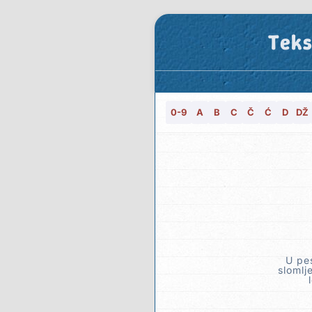
Teks
0-9
A
B
C
Č
Ć
D
DŽ
U pes
slomlj