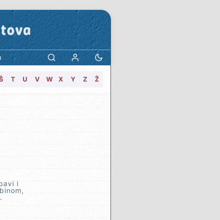
stova
a
Š
T
U
V
W
X
Y
Z
Ž
bavi i
dbinom,
.