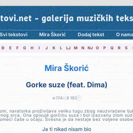
tovi.net - galerija muzičkih tek
Svi tekstovi
Mira Škorić
Dodaj tekst
O nam
Đ
E
F
G
H
I
J
K
L
LJ
M
N
NJ
O
P
Q
R
S
Mira Škorić
Gorke suze (feat. Dima)
🔥
174
📈
8 182
?
mi, naratorka proživljava veliku tugu zbog neuzvraćene lju
enog srca. Ona opisuje gorčinu suza i bol izazvanu zlom su
lomeći čaše u očaju. Svesna je da nestaje bez voljene osobe
Ja ti nikad nisam bio