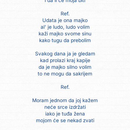
i da li će moja biti
Ref.
Udata je ona majko
al' je ludo, ludo volim
kaži majko svome sinu
kako tugu da prebolim
Svakog dana ja je gledam
kad prolazi kraj kapije
da je majko silno volim
to ne mogu da sakrijem
Ref.
Moram jednom da joj kažem
neće srce izdržati
iako je tuđa žena
mojom će se nekad zvati