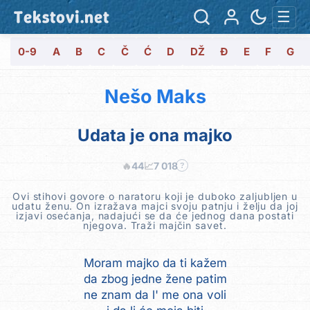
Tekstovi.net
☰
0-9
A
B
C
Č
Ć
D
DŽ
Đ
E
F
G
Nešo Maks
Udata je ona majko
🔥
44
📈
7 018
?
Ovi stihovi govore o naratoru koji je duboko zaljubljen u
udatu ženu. On izražava majci svoju patnju i želju da joj
izjavi osećanja, nadajući se da će jednog dana postati
njegova. Traži majčin savet.
Moram majko da ti kažem
da zbog jedne žene patim
ne znam da l' me ona voli