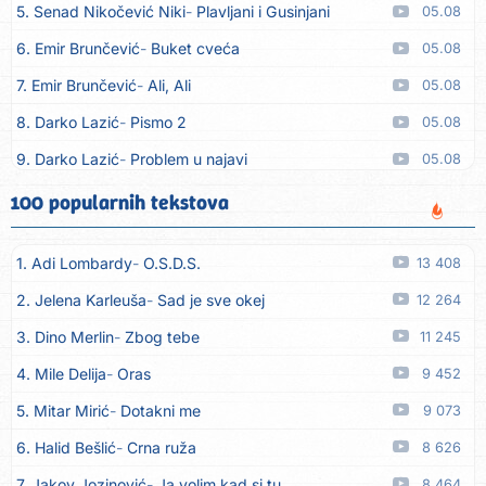
5. Senad Nikočević Niki
Plavljani i Gusinjani
05.08
6. Emir Brunčević
Buket cveća
05.08
7. Emir Brunčević
Ali, Ali
05.08
8. Darko Lazić
Pismo 2
05.08
9. Darko Lazić
Problem u najavi
05.08
10. Aleksandra Đuranović
Kao zver
05.08
100 popularnih tekstova
11. Meliha Imširović
Čujem mili
05.08
1. Adi Lombardy
O.S.D.S.
13 408
12. Tereza Kesovija
Prvi cvijet
05.08
2. Jelena Karleuša
Sad je sve okej
12 264
13. Kopito
Ka´ list ol kaduje (Poput lista od kadulje)
05.08
3. Dino Merlin
Zbog tebe
11 245
14. Alen Polić
Rožica črljena
05.08
4. Mile Delija
Oras
9 452
15. Oliver Dragojević
Marjane, naš Marjane
05.08
5. Mitar Mirić
Dotakni me
9 073
16. Klapa Kaše Dubrovnik
Nisam srce našao na cesti
05.08
6. Halid Bešlić
Crna ruža
8 626
17. Grupa Makedonija
Ima edna moma
05.08
7. Jakov Jozinović
Ja volim kad si tu
8 464