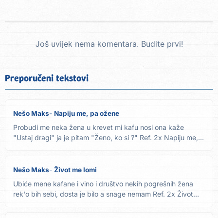
Još uvijek nema komentara. Budite prvi!
Preporučeni tekstovi
Nešo Maks
Napiju me, pa ožene
Probudi me neka žena u krevet mi kafu nosi ona kaže
"Ustaj dragi" ja je pitam "Ženo, ko si ?" Ref. 2x Napiju me,
pa...
Nešo Maks
Život me lomi
Ubiće mene kafane i vino i društvo nekih pogrešnih žena
rek'o bih sebi, dosta je bilo a snage nemam Ref. 2x Život
me...