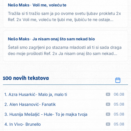
Nešo Maks
Voli me, voleću te
Tražila si ti tražio sam ja po ovome svetu ljubav prokletu 2x
Ref. 2x Voli me, voleću te ljubi me, ljubiću te ne ostaje...
Nešo Maks
Ja nisam onaj što sam nekad bio
Šetali smo zagrljeni po stazama mladosti ali ti si sada draga
deo moje prošlosti Ref. 2x Ja nisam onaj što sam nekad...
100 novih tekstova
1. Azra Husarkić
Malo ja, malo ti
06.08
2. Alen Hasanović
Fanatik
05.08
3. Husnija Mešaljić - Hule
To je majka tvoja
05.08
4. In Vivo
Brunello
05.08