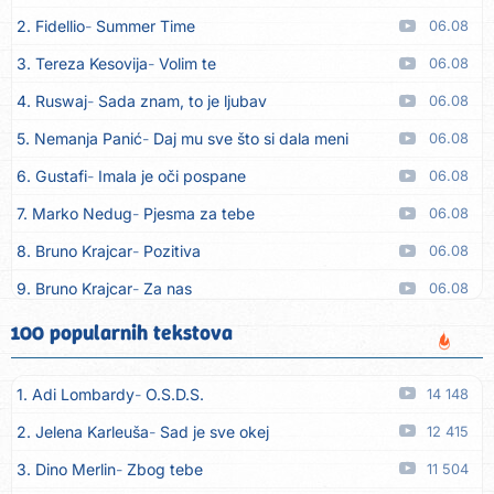
2. Fidellio
Summer Time
06.08
3. Tereza Kesovija
Volim te
06.08
4. Ruswaj
Sada znam, to je ljubav
06.08
5. Nemanja Panić
Daj mu sve što si dala meni
06.08
6. Gustafi
Imala je oči pospane
06.08
7. Marko Nedug
Pjesma za tebe
06.08
8. Bruno Krajcar
Pozitiva
06.08
9. Bruno Krajcar
Za nas
06.08
10. Tereza Kesovija
Da li ću moći
06.08
100 popularnih tekstova
11. Lidija Bačić
Neka se vino toči (Nazdravlje)
06.08
1. Adi Lombardy
O.S.D.S.
14 148
12. Karin Kuljanić
Nisi zavridel
06.08
2. Jelena Karleuša
Sad je sve okej
12 415
13. Tamara Brusić
Nigdi ni lipo ko doma
06.08
3. Dino Merlin
Zbog tebe
11 504
14. Tamara Brusić
Biž´mo ća
06.08