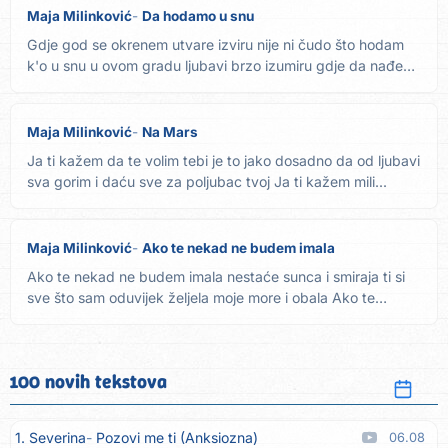
Maja Milinković
Da hodamo u snu
Gdje god se okrenem utvare izviru nije ni čudo što hodam
k'o u snu u ovom gradu ljubavi brzo izumiru gdje da nađem
te...
Maja Milinković
Na Mars
Ja ti kažem da te volim tebi je to jako dosadno da od ljubavi
sva gorim i daću sve za poljubac tvoj Ja ti kažem mili...
Maja Milinković
Ako te nekad ne budem imala
Ako te nekad ne budem imala nestaće sunca i smiraja ti si
sve što sam oduvijek željela moje more i obala Ako te
nekad...
100 novih tekstova
1. Severina
Pozovi me ti (Anksiozna)
06.08