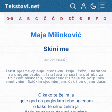
Tekstovi.net
☰
0-9
A
B
C
Č
Ć
D
DŽ
Đ
E
F
G
Maja Milinković
Skini me
🔥
52
📈
7 644
?
Tekst pjesme opisuje intenzivnu želju i čežnju naratora
za drugom osobom. Izražava se snažna potreba za
fizičkom bliskošću, posvećenost i želja za potpunim
emotivnim i fizičkim sjedinjenjem, čak i po cijenu duše.
O kako te želim ja
gdje god da pogledam tebe ugledam
o kako te silno želim ja