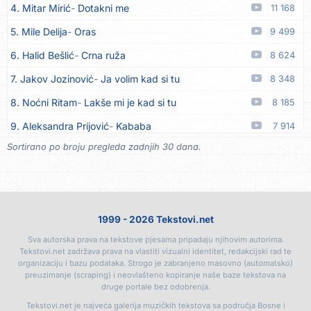
4. Mitar Mirić
Dotakni me
11 168
15. Rusko Richie
Bila si, bila
06.08
5. Mile Delija
Oras
9 499
16. Rusko Richie
Ti i ja
06.08
6. Halid Bešlić
Crna ruža
8 624
17. Azra Husarkić
Ako treba
06.08
7. Jakov Jozinović
Ja volim kad si tu
8 348
18. Azra Husarkić
Ljubavnice
06.08
8. Noćni Ritam
Lakše mi je kad si tu
8 185
19. Azra Husarkić
Zakon jačeg
06.08
9. Aleksandra Prijović
Kababa
7 914
20. Azra Husarkić
Premalo
06.08
Sortirano po broju pregleda zadnjih 30 dana.
10. Halid Bešlić
Ljiljani
7 876
21. Azra Husarkić
Omađijana
06.08
11. Aleksandra Prijović
Macho man
7 352
22. Azra Husarkić
Svaka žena
06.08
12. Faraon
Hello Kitty
7 318
23. Azra Husarkić
Svirajte mu onu našu
06.08
1999 - 2026 Tekstovi.net
13. Noćni Ritam
Rekla si mi
7 007
24. Azra Husarkić
Oče i majko
06.08
Sva autorska prava na tekstove pjesama pripadaju njihovim autorima.
14. Karlo!
Mon amour
6 405
25. Azra Husarkić
Malo ja, malo ti
06.08
Tekstovi.net zadržava prava na vlastiti vizualni identitet, redakcijski rad te
organizaciju i bazu podataka. Strogo je zabranjeno masovno (automatsko)
15. Vesna Zmijanac
Ovo u grudima
6 350
26. Alen Hasanović
Fanatik
05.08
preuzimanje (scraping) i neovlašteno kopiranje naše baze tekstova na
druge portale bez odobrenja.
16. Džej Ramadanovski
Ova mačka do mene
5 966
27. Husnija Mešaljić - Hule
To je majka tvoja
05.08
Tekstovi.net je najveća galerija muzičkih tekstova sa područja Bosne i