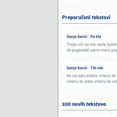
Preporučeni tekstovi
Sanja Savić
Pa šta
Tvoje oči su me opile ljuba
da pogledaš samo meni pripa
da te...
Sanja Savić
Tik-tak
Ko na satu klatno vrteću te 
vrteću te zlato vrteću te vr
te vrteti...
100 novih tekstova