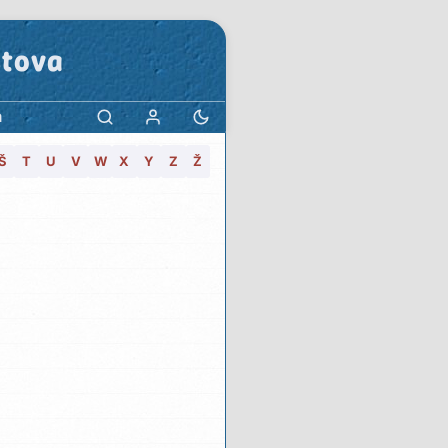
stova
a
Š
T
U
V
W
X
Y
Z
Ž