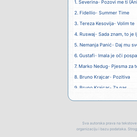
1. Severina
Pozovi me ti (An
2. Fidellio
Summer Time
3. Tereza Kesovija
Volim te
4. Ruswaj
Sada znam, to je 
5. Nemanja Panić
Daj mu sv
6. Gustafi
Imala je oči posp
7. Marko Nedug
Pjesma za 
8. Bruno Krajcar
Pozitiva
9. Bruno Krajcar
Za nas
10. Tereza Kesovija
Da li ću
11. Lidija Bačić
Neka se vino 
12. Karin Kuljanić
Nisi zavrid
Sva autorska prava na tekstove p
organizaciju i bazu podataka. Stro
13. Tamara Brusić
Nigdi ni 