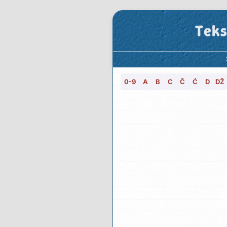
Teks
0-9
A
B
C
Č
Ć
D
DŽ