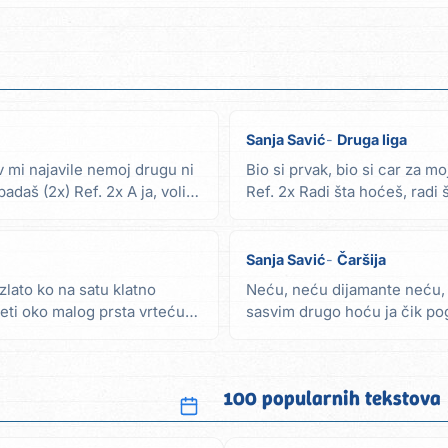
Sanja Savić
Druga liga
v mi najavile nemoj drugu ni
Bio si prvak, bio si car za m
daš (2x) Ref. 2x A ja, volim
Ref. 2x Radi šta hoćeš, radi 
meni da...
Sanja Savić
Čaršija
zlato ko na satu klatno
Neću, neću dijamante neću, 
teti oko malog prsta vrteću
sasvim drugo hoću ja čik pogo
mi kupiš meni...
100 popularnih tekstova