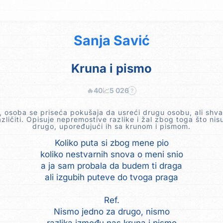
Sanja Savić
Kruna i pismo
🔥
40
📈
5 026
?
, osoba se priseća pokušaja da usreći drugu osobu, ali shva
azličiti. Opisuje nepremostive razlike i žal zbog toga što nis
drugo, upoređujući ih sa krunom i pismom.
Koliko puta si zbog mene pio
koliko nestvarnih snova o meni snio
a ja sam probala da budem ti draga
ali izgubih puteve do tvoga praga
Ref.
Nismo jedno za drugo, nismo