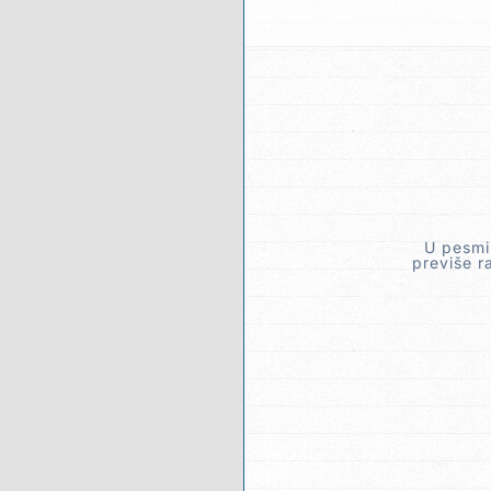
U pesmi
previše r