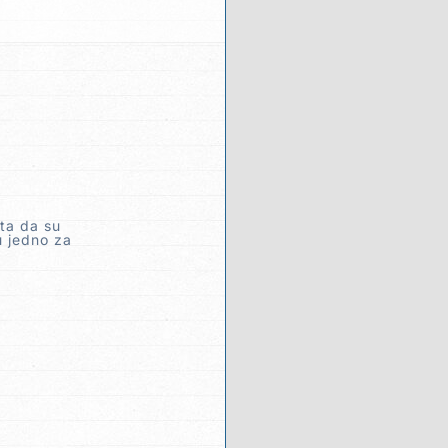
ta da su
u jedno za