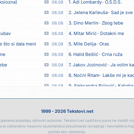
ksiozna)
1. Adi Lombardy
O.S.D.S.
06.08
2. Jelena Karleuša
Sad je sve
06.08
3. Dino Merlin
Zbog tebe
06.08
ljubav
4. Mitar Mirić
Dotakni me
06.08
e što si dala meni
5. Mile Delija
Oras
06.08
ane
6. Halid Bešlić
Crna ruža
06.08
tebe
7. Jakov Jozinović
Ja volim ka
06.08
8. Noćni Ritam
Lakše mi je kad
06.08
9. Aleksandra Prijović
Kababa
06.08
 moći
10. Halid Bešlić
Ljiljani
06.08
toči (Nazdravlje)
11. Aleksandra Prijović
Macho
06.08
1999 - 2026 Tekstovi.net
el
12. Faraon
Hello Kitty
06.08
jesama pripadaju njihovim autorima. Tekstovi.net zadržava prava na vlastiti vizua
go je zabranjeno masovno (automatsko) preuzimanje (scraping) i neovlašteno ko
lipo ko doma
13. Noćni Ritam
Rekla si mi
06.08
portale bez odobrenja.