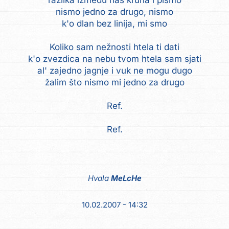
razlika između nas kruna i pismo
nismo jedno za drugo, nismo
k'o dlan bez linija, mi smo
Koliko sam nežnosti htela ti dati
k'o zvezdica na nebu tvom htela sam sjati
al' zajedno jagnje i vuk ne mogu dugo
žalim što nismo mi jedno za drugo
Ref.
Ref.
Hvala
MeLcHe
10.02.2007 - 14:32