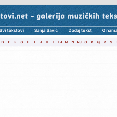
tovi.net - galerija muzičkih tek
Svi tekstovi
Sanja Savić
Dodaj tekst
O nam
Đ
E
F
G
H
I
J
K
L
LJ
M
N
NJ
O
P
Q
R
S