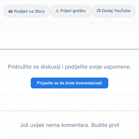
⚠️ Prijavi grešku
📺 Dodaj YouTube
📸 Podijeli na Story
Pridružite se diskusiji i podijelite svoje uspomene.
Prijavite se da biste komentarisali
Još uvijek nema komentara. Budite prvi!