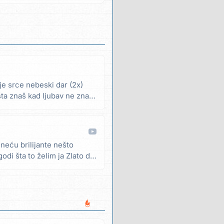
oje srce nebeski dar (2x)
šta znaš kad ljubav ne znaš
neću brilijante nešto
di šta to želim ja Zlato da