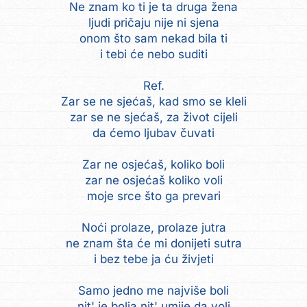
Ne znam ko ti je ta druga žena
ljudi pričaju nije ni sjena
onom što sam nekad bila ti
i tebi će nebo suditi
Ref.
Zar se ne sjećaš, kad smo se kleli
zar se ne sjećaš, za život cijeli
da ćemo ljubav čuvati
Zar ne osjećaš, koliko boli
zar ne osjećaš koliko voli
moje srce što ga prevari
Noći prolaze, prolaze jutra
ne znam šta će mi donijeti sutra
i bez tebe ja ću živjeti
Samo jedno me najviše boli
nit' je bolja nit' umije da voli