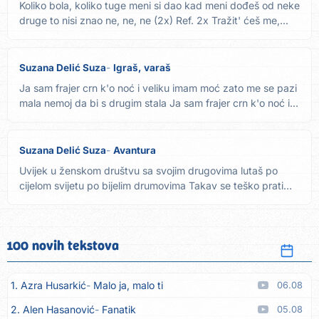
Koliko bola, koliko tuge meni si dao kad meni dođeš od neke
druge to nisi znao ne, ne, ne (2x) Ref. 2x Tražit' ćeš me,...
Suzana Delić Suza
Igraš, varaš
Ja sam frajer crn k'o noć i veliku imam moć zato me se pazi
mala nemoj da bi s drugim stala Ja sam frajer crn k'o noć i...
Suzana Delić Suza
Avantura
Uvijek u ženskom društvu sa svojim drugovima lutaš po
cijelom svijetu po bijelim drumovima Takav se teško prati
takav...
100 novih tekstova
1. Azra Husarkić
Malo ja, malo ti
06.08
2. Alen Hasanović
Fanatik
05.08