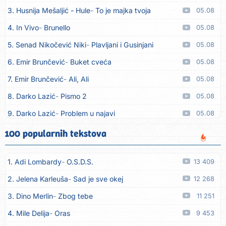
3. Husnija Mešaljić - Hule
To je majka tvoja
05.08
4. In Vivo
Brunello
05.08
5. Senad Nikočević Niki
Plavljani i Gusinjani
05.08
6. Emir Brunčević
Buket cveća
05.08
7. Emir Brunčević
Ali, Ali
05.08
8. Darko Lazić
Pismo 2
05.08
9. Darko Lazić
Problem u najavi
05.08
10. Aleksandra Đuranović
Kao zver
05.08
100 popularnih tekstova
11. Meliha Imširović
Čujem mili
05.08
1. Adi Lombardy
O.S.D.S.
13 409
12. Tereza Kesovija
Prvi cvijet
05.08
2. Jelena Karleuša
Sad je sve okej
12 268
13. Kopito
Ka´ list ol kaduje (Poput lista od kadulje)
05.08
3. Dino Merlin
Zbog tebe
11 251
14. Alen Polić
Rožica črljena
05.08
4. Mile Delija
Oras
9 453
15. Oliver Dragojević
Marjane, naš Marjane
05.08