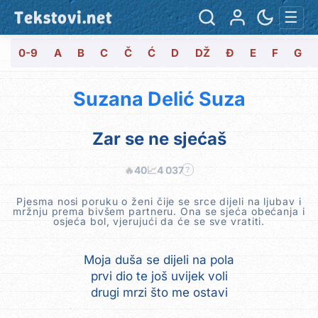
Tekstovi.net
☰
0-9
A
B
C
Č
Ć
D
DŽ
Đ
E
F
G
Suzana Delić Suza
Zar se ne sjećaš
🔥
40
📈
4 037
?
Pjesma nosi poruku o ženi čije se srce dijeli na ljubav i
mržnju prema bivšem partneru. Ona se sjeća obećanja i
osjeća bol, vjerujući da će se sve vratiti.
Moja duša se dijeli na pola
prvi dio te još uvijek voli
drugi mrzi što me ostavi