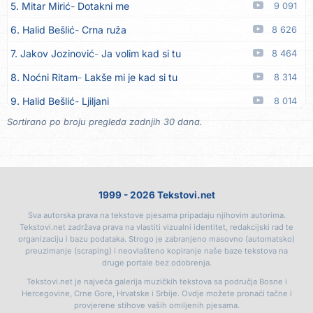
5. Mitar Mirić
Dotakni me
9 091
16. Klapa Kaše Dubrovnik
Nisam srce našao na cesti
05.08
6. Halid Bešlić
Crna ruža
8 626
17. Grupa Makedonija
Ima edna moma
05.08
7. Jakov Jozinović
Ja volim kad si tu
8 464
18. Ljupka Dimitrovska
Javi se telefonom
05.08
8. Noćni Ritam
Lakše mi je kad si tu
8 314
19. Grupa 777
Kada zazvoni moj telefon
05.08
9. Halid Bešlić
Ljiljani
8 014
20. Grupa 777
Posljednja noć
05.08
Sortirano po broju pregleda zadnjih 30 dana.
10. Aleksandra Prijović
Kababa
7 908
21. Ljupka Dimitrovska
Voliš... ne voliš
05.08
11. Faraon
Hello Kitty
7 345
22. Ljupka Dimitrovska
Nasmiješi se
05.08
12. Aleksandra Prijović
Macho man
7 313
23. Ljupka Dimitrovska
Tvoja riva sve je kriva
05.08
1999 - 2026 Tekstovi.net
13. Noćni Ritam
Rekla si mi
7 086
24. Rade Jorović
Tiha voda ruši stene
05.08
Sva autorska prava na tekstove pjesama pripadaju njihovim autorima.
14. Karlo!
Mon amour
6 404
25. Boris Novković
Sve je manje prijatelja
05.08
Tekstovi.net zadržava prava na vlastiti vizualni identitet, redakcijski rad te
organizaciju i bazu podataka. Strogo je zabranjeno masovno (automatsko)
15. Vesna Zmijanac
Ovo u grudima
6 342
26. Tereza Kesovija
Švora
05.08
preuzimanje (scraping) i neovlašteno kopiranje naše baze tekstova na
druge portale bez odobrenja.
16. Džej Ramadanovski
Ova mačka do mene
5 923
27. Tereza Kesovija
Reci mi, idi
05.08
Tekstovi.net je najveća galerija muzičkih tekstova sa područja Bosne i
17. Amira Medunjanin
Pjevat ćemo šta nam srce zna
5 889
Hercegovine, Crne Gore, Hrvatske i Srbije. Ovdje možete pronaći tačne i
28. Lile
Da me majka opet rodi
05.08
provjerene stihove vaših omiljenih pjesama.