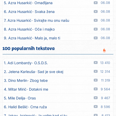
5. Azra Husarkić
Omađijana
06.08
6. Azra Husarkić
Svaka žena
06.08
7. Azra Husarkić
Svirajte mu onu našu
06.08
8. Azra Husarkić
Oče i majko
06.08
9. Azra Husarkić
Malo ja, malo ti
06.08
10. Alen Hasanović
Fanatik
05.08
100 popularnih tekstova
11. Husnija Mešaljić - Hule
To je majka tvoja
05.08
1. Adi Lombardy
O.S.D.S.
13 410
12. In Vivo
Brunello
05.08
2. Jelena Karleuša
Sad je sve okej
12 314
13. Senad Nikočević Niki
Plavljani i Gusinjani
05.08
3. Dino Merlin
Zbog tebe
11 319
14. Emir Brunčević
Buket cveća
05.08
4. Mitar Mirić
Dotakni me
9 564
15. Emir Brunčević
Ali, Ali
05.08
5. Mile Delija
Oras
9 467
16. Darko Lazić
Pismo 2
05.08
6. Halid Bešlić
Crna ruža
8 596
17. Darko Lazić
Problem u najavi
05.08
7. Jakov Jozinović
Ja volim kad si tu
8 413