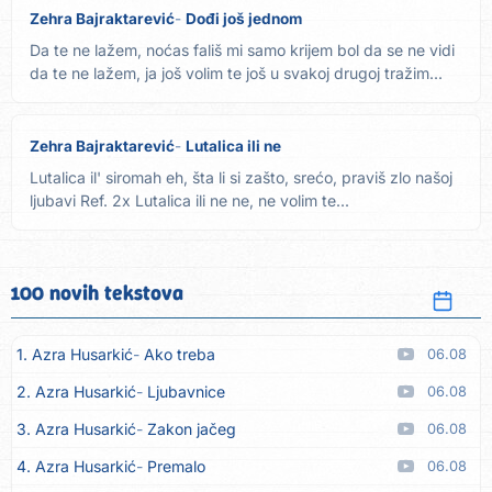
Zehra Bajraktarević
Dođi još jednom
Da te ne lažem, noćas fališ mi samo krijem bol da se ne vidi
da te ne lažem, ja još volim te još u svakoj drugoj tražim...
Zehra Bajraktarević
Lutalica ili ne
Lutalica il' siromah eh, šta li si zašto, srećo, praviš zlo našoj
ljubavi Ref. 2x Lutalica ili ne ne, ne volim te...
100 novih tekstova
1. Azra Husarkić
Ako treba
06.08
2. Azra Husarkić
Ljubavnice
06.08
3. Azra Husarkić
Zakon jačeg
06.08
4. Azra Husarkić
Premalo
06.08