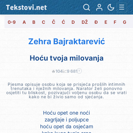
Tekstovi.net
☰
0-9
A
B
C
Č
Ć
D
DŽ
Đ
E
F
G
Zehra Bajraktarević
Hoću tvoja milovanja
🔥
104
📈
9 681
?
Pjesma opisuje osobu koja se prisjeća prošlih intimnih
trenutaka i nježnih milovanja. Narator želi ponovno
osjetiti tu bliskost, pozivajući voljenu osobu da se vrati
kako ne bi živio samo od sjećanja.
Hoću opet one noći
zagrljaje i poljupce
hoću opet da osjećam