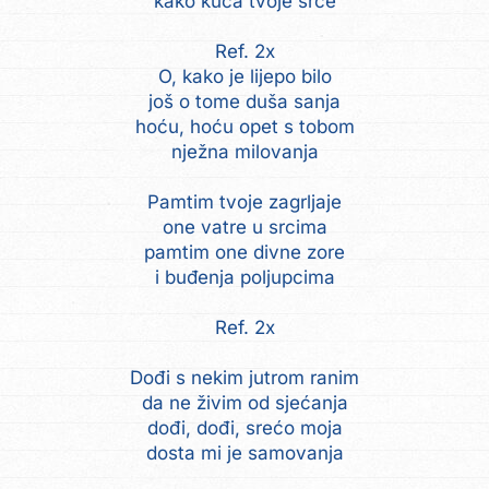
kako kuca tvoje srce
Ref. 2x
O, kako je lijepo bilo
još o tome duša sanja
hoću, hoću opet s tobom
nježna milovanja
Pamtim tvoje zagrljaje
one vatre u srcima
pamtim one divne zore
i buđenja poljupcima
Ref. 2x
Dođi s nekim jutrom ranim
da ne živim od sjećanja
dođi, dođi, srećo moja
dosta mi je samovanja