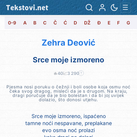
Tekstovi.net
☰
0-9
A
B
C
Č
Ć
D
DŽ
Đ
E
F
G
Zehra Deović
Srce moje izmoreno
🔥
40
📈
3 290
?
Pjesma nosi poruku o čežnji i boli osobe koja osmu noć
čeka svog dragog, misleći da je s drugom. Na kraju,
dragi poručuje da je bio bolestan i da bi joj uvijek
dolazio, što donosi utjehu.
Srce moje izmoreno, ispaćeno
tamne noći nespavane, preplakane
evo osma noć prolazi