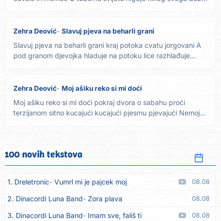
brata i...
Zehra Deović
Slavuj pjeva na beharli grani
Slavuj pjeva na beharli grani kraj potoka cvatu jorgovani A
pod granom djevojka hladuje na potoku lice razhlađuje...
Zehra Deović
Moj ašiku reko si mi doći
Moj ašiku reko si mi doći pokraj dvora o sabahu proći
terzijanom sitno kucajući kucajući pjesmu pjevajući Nemoj
Ahmo...
100 novih tekstova
1. Dreletronic
Vumrl mi je pajcek moj
08.08
2. Dinacordi Luna Band
Zora plava
08.08
3. Dinacordi Luna Band
Imam sve, fališ ti
08.08