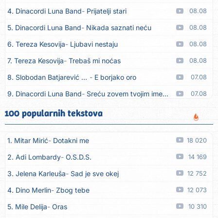
4. Dinacordi Luna Band
Prijatelji stari
08.08
5. Dinacordi Luna Band
Nikada saznati neću
08.08
6. Tereza Kesovija
Ljubavi nestaju
08.08
7. Tereza Kesovija
Trebaš mi noćas
08.08
8. Slobodan Batjarević Čobe
E borjako oro
07.08
9. Dinacordi Luna Band
Sreću zovem tvojim imenom (feat. Kristina Smetko)
07.08
10. Dinacordi Luna Band
Tamburaši (feat. Kristina Smetko)
07.08
100 popularnih tekstova
11. Dinacordi Luna Band
Tvoja šutnja (feat. Kristina Smetko)
07.08
1. Mitar Mirić
Dotakni me
18 020
12. Tamara Brusić
Neću kuhat´, neću prat´
07.08
2. Adi Lombardy
O.S.D.S.
14 169
13. Grupa TNT Rijeka
Via Roma, nikad doma
07.08
3. Jelena Karleuša
Sad je sve okej
12 752
14. Zaim Imamović
Kada moja mladost prođe
07.08
4. Dino Merlin
Zbog tebe
12 073
15. Azra Husarkić
Do zadnje kapi
07.08
5. Mile Delija
Oras
10 310
16. Dinacordi Luna Band
Noći moje besane
07.08