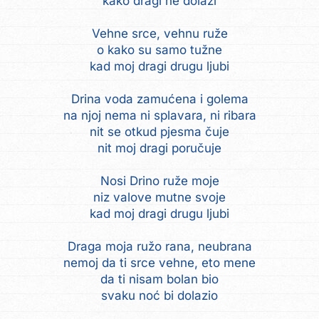
kako dragi ne dolazi
Vehne srce, vehnu ruže
o kako su samo tužne
kad moj dragi drugu ljubi
Drina voda zamućena i golema
na njoj nema ni splavara, ni ribara
nit se otkud pjesma čuje
nit moj dragi poručuje
Nosi Drino ruže moje
niz valove mutne svoje
kad moj dragi drugu ljubi
Draga moja ružo rana, neubrana
nemoj da ti srce vehne, eto mene
da ti nisam bolan bio
svaku noć bi dolazio