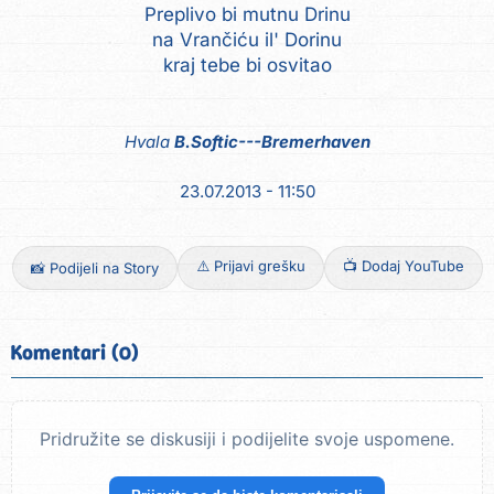
Preplivo bi mutnu Drinu
na Vrančiću il' Dorinu
Hvala
B.Softic---Bremerhaven
23.07.2013 - 11:50
⚠️ Prijavi grešku
📺 Dodaj YouTube
📸 Podijeli na Story
Komentari (0)
Pridružite se diskusiji i podijelite svoje uspomene.