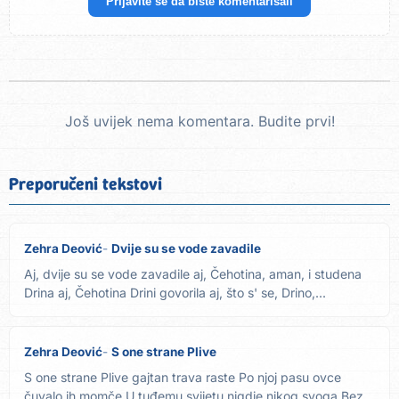
Prijavite se da biste komentarisali
Još uvijek nema komentara. Budite prvi!
Preporučeni tekstovi
Zehra Deović
Dvije su se vode zavadile
Aj, dvije su se vode zavadile aj, Čehotina, aman, i studena
Drina aj, Čehotina Drini govorila aj, što s' se, Drino,...
Zehra Deović
S one strane Plive
S one strane Plive gajtan trava raste Po njoj pasu ovce
čuvalo ih momče U tuđemu svijetu nigdje nikog svoga Bez