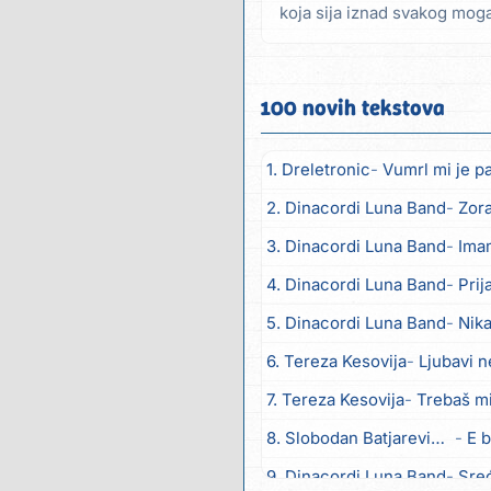
koja sija iznad svakog moga sti
100 novih tekstova
1. Dreletronic
Vumrl mi je p
2. Dinacordi Luna Band
Zora
3. Dinacordi Luna Band
Imam
4. Dinacordi Luna Band
Prija
5. Dinacordi Luna Band
Nika
6. Tereza Kesovija
Ljubavi n
7. Tereza Kesovija
Trebaš m
8. Slobodan Batjarević Čobe
E b
9. Dinacordi Luna Band
Sreću zov