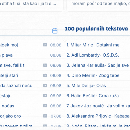
ha ti si ista kao i ja ti si...
moram poć' od tebe majko, 
valovi,...
100 popularnih tekstova
ajcek moj
1. Mitar Mirić
Dotakni me
08.08
 plava
2. Adi Lombardy
O.S.D.S.
08.08
 sve, fališ ti
3. Jelena Karleuša
Sad je sve
08.08
telji stari
4. Dino Merlin
Zbog tebe
08.08
da saznati neću
5. Mile Delija
Oras
08.08
estaju
6. Halid Bešlić
Crna ruža
08.08
i noćas
7. Jakov Jozinović
Ja volim ka
08.08
orjako oro
8. Aleksandra Prijović
Kababa
07.08
em tvojim imenom (feat. Kristina Smetko)
9. Noćni Ritam
Lakše mi je kad
07.08