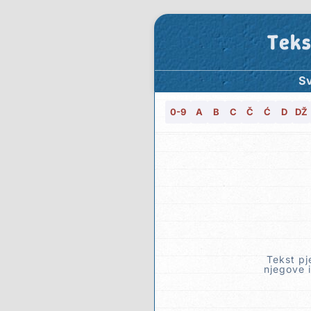
Teks
Sv
0-9
A
B
C
Č
Ć
D
DŽ
Tekst pj
njegove i