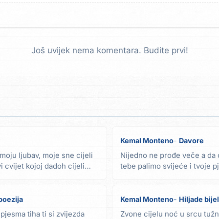
Još uvijek nema komentara. Budite prvi!
Kemal Monteno
Davore
moju ljubav, moje sne cijeli
Nijedno ne prođe veče a da 
 cvijet kojoj dadoh cijeli
tebe palimo svijeće i tvoje 
Davore, Davore...
 poezija
Kemal Monteno
Hiljade bij
 pjesma tiha ti si zvijezda
Zvone cijelu noć u srcu tuž