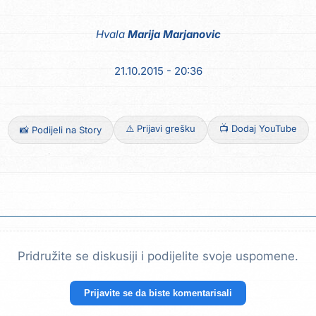
Hvala
Marija Marjanovic
21.10.2015 - 20:36
⚠️ Prijavi grešku
📺 Dodaj YouTube
📸 Podijeli na Story
Pridružite se diskusiji i podijelite svoje uspomene.
Prijavite se da biste komentarisali