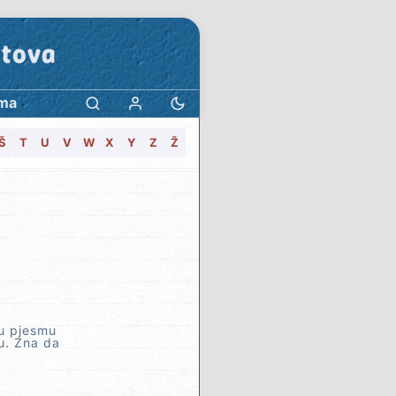
stova
ma
Š
T
U
V
W
X
Y
Z
Ž
ju pjesmu
ju. Zna da