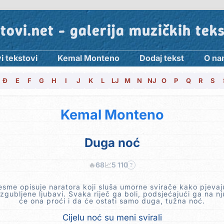
tovi.net - galerija muzičkih tek
i tekstovi
Kemal Monteno
Dodaj tekst
O na
Đ
E
F
G
H
I
J
K
L
LJ
M
N
NJ
O
P
Q
R
S
Kemal Monteno
Duga noć
🔥
68
📈
5 110
?
esme opisuje naratora koji sluša umorne svirače kako pjeva
zgubljene ljubavi. Svaka riječ ga boli, podsjećajući ga na n
će ona proći i da će ostati samo duga, tužna noć.
Cijelu noć su meni svirali