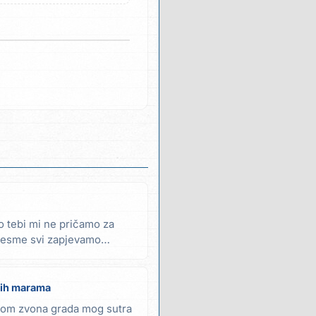
o tebi mi ne pričamo za
pjesme svi zapjevamo
elih marama
nom zvona grada mog sutra