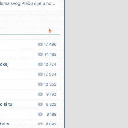
doma svog Plaču cijelu noć
17 496
14 163
 okej
12 724
12 034
10 255
9 190
d si tu
8 322
8 189
 si tu
8 092