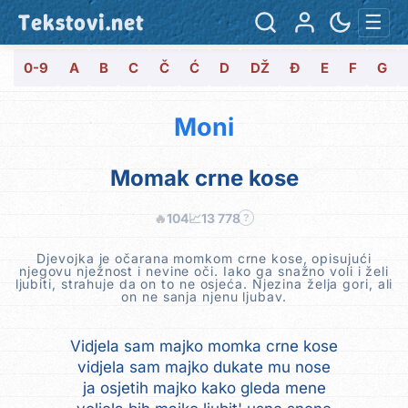
Tekstovi.net
☰
0-9
A
B
C
Č
Ć
D
DŽ
Đ
E
F
G
Moni
Momak crne kose
🔥
104
📈
13 778
?
Djevojka je očarana momkom crne kose, opisujući
njegovu nježnost i nevine oči. Iako ga snažno voli i želi
ljubiti, strahuje da on to ne osjeća. Njezina želja gori, ali
on ne sanja njenu ljubav.
Vidjela sam majko momka crne kose
vidjela sam majko dukate mu nose
ja osjetih majko kako gleda mene