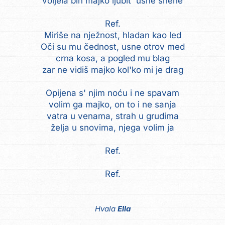
voljela bih majko ljubit' usne snene
Ref.
Miriše na nježnost, hladan kao led
Oči su mu čednost, usne otrov med
crna kosa, a pogled mu blag
zar ne vidiš majko kol'ko mi je drag
Opijena s' njim noću i ne spavam
volim ga majko, on to i ne sanja
vatra u venama, strah u grudima
želja u snovima, njega volim ja
Ref.
Ref.
Hvala
Ella