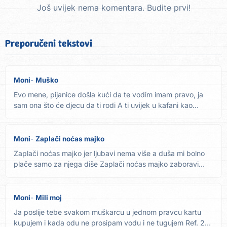
Još uvijek nema komentara. Budite prvi!
Preporučeni tekstovi
Moni
Muško
Evo mene, pijanice došla kući da te vodim imam pravo, ja
sam ona što će djecu da ti rodi A ti uvijek u kafani kao
momak...
Moni
Zaplači noćas majko
Zaplači noćas majko jer ljubavi nema više a duša mi bolno
plače samo za njega diše Zaplači noćas majko zaboravi
vremena...
Moni
Mili moj
Ja poslije tebe svakom muškarcu u jednom pravcu kartu
kupujem i kada odu ne prosipam vodu i ne tugujem Ref. 2x