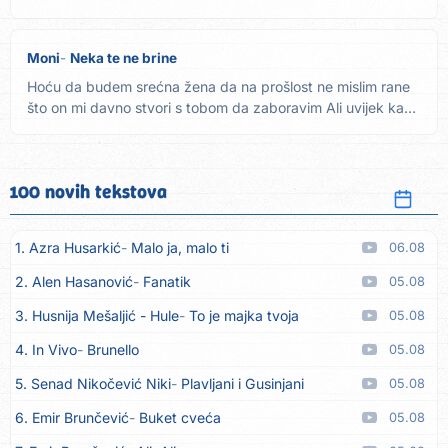
Ni do...
Moni
Neka te ne brine
Hoću da budem srećna žena da na prošlost ne mislim rane
što on mi davno stvori s tobom da zaboravim Ali uvijek kada
ga...
100 novih tekstova
1. Azra Husarkić
Malo ja, malo ti
06.08
2. Alen Hasanović
Fanatik
05.08
3. Husnija Mešaljić - Hule
To je majka tvoja
05.08
4. In Vivo
Brunello
05.08
5. Senad Nikočević Niki
Plavljani i Gusinjani
05.08
6. Emir Brunčević
Buket cveća
05.08