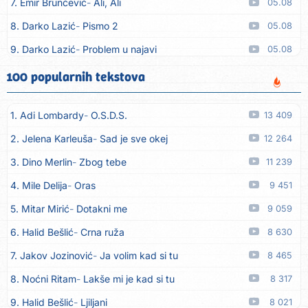
7. Emir Brunčević
Ali, Ali
05.08
8. Darko Lazić
Pismo 2
05.08
9. Darko Lazić
Problem u najavi
05.08
10. Aleksandra Đuranović
Kao zver
05.08
100 popularnih tekstova
11. Meliha Imširović
Čujem mili
05.08
1. Adi Lombardy
O.S.D.S.
13 409
12. Tereza Kesovija
Prvi cvijet
05.08
2. Jelena Karleuša
Sad je sve okej
12 264
13. Kopito
Ka´ list ol kaduje (Poput lista od kadulje)
05.08
3. Dino Merlin
Zbog tebe
11 239
14. Alen Polić
Rožica črljena
05.08
4. Mile Delija
Oras
9 451
15. Oliver Dragojević
Marjane, naš Marjane
05.08
5. Mitar Mirić
Dotakni me
9 059
16. Klapa Kaše Dubrovnik
Nisam srce našao na cesti
05.08
6. Halid Bešlić
Crna ruža
8 630
17. Grupa Makedonija
Ima edna moma
05.08
7. Jakov Jozinović
Ja volim kad si tu
8 465
18. Ljupka Dimitrovska
Javi se telefonom
05.08
8. Noćni Ritam
Lakše mi je kad si tu
8 317
19. Grupa 777
Kada zazvoni moj telefon
05.08
9. Halid Bešlić
Ljiljani
8 021
20. Grupa 777
Posljednja noć
05.08