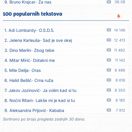
9. Bruno Krajcar
Za nas
06.08
10. Tereza Kesovija
Da li ću moći
06.08
100 popularnih tekstova
11. Lidija Bačić
Neka se vino toči (Nazdravlje)
06.08
1. Adi Lombardy
O.S.D.S.
14 146
12. Karin Kuljanić
Nisi zavridel
06.08
2. Jelena Karleuša
Sad je sve okej
12 413
13. Tamara Brusić
Nigdi ni lipo ko doma
06.08
3. Dino Merlin
Zbog tebe
11 492
14. Tamara Brusić
Biž´mo ća
06.08
4. Mitar Mirić
Dotakni me
11 142
15. Rusko Richie
Bila si, bila
06.08
5. Mile Delija
Oras
9 496
16. Rusko Richie
Ti i ja
06.08
6. Halid Bešlić
Crna ruža
8 616
17. Azra Husarkić
Ako treba
06.08
7. Jakov Jozinović
Ja volim kad si tu
8 350
18. Azra Husarkić
Ljubavnice
06.08
8. Noćni Ritam
Lakše mi je kad si tu
8 185
19. Azra Husarkić
Zakon jačeg
06.08
9. Aleksandra Prijović
Kababa
7 912
20. Azra Husarkić
Premalo
06.08
Sortirano po broju pregleda zadnjih 30 dana.
10. Halid Bešlić
Ljiljani
7 875
21. Azra Husarkić
Omađijana
06.08
11. Aleksandra Prijović
Macho man
7 349