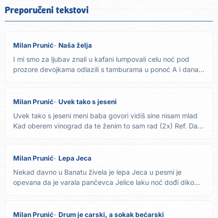
Preporučeni tekstovi
Milan Prunić
Naša želja
I mi smo za ljubav znali u kafani lumpovali celu noć pod
prozore devojkama odlazili s tamburama u ponoć A i danas
pesma...
Milan Prunić
Uvek tako s jeseni
Uvek tako s jeseni meni baba govori vidiš sine nisam mlad
Kad oberem vinograd da te ženim to sam rad (2x) Ref. Da
se...
Milan Prunić
Lepa Jeca
Nekad davno u Banatu živela je lepa Jeca u pesmi je
opevana da je varala pančevca Jelice laku noć dođi diko
svaku noć...
Milan Prunić
Drum je carski, a sokak bećarski