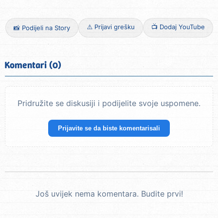
⚠️ Prijavi grešku
📺 Dodaj YouTube
📸 Podijeli na Story
Komentari (0)
Pridružite se diskusiji i podijelite svoje uspomene.
Prijavite se da biste komentarisali
Još uvijek nema komentara. Budite prvi!