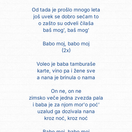
Od tada je prošlo mnogo leta
još uvek se dobro sećam to
o zašto su odveli čilaša
baš mog', baš mog'
Babo moj, babo moj
(2x)
Voleo je baba tamburaše
karte, vino pa i žene sve
a nana je brinula o nama
On ne, on ne
zimsko veče jedna zvezda pala
i baba je za njom mor'o poć'
uzalud ga dozivala nana
kroz noć, kroz noć
Babo moj, babo moj