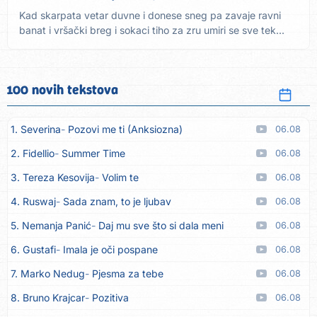
Kad skarpata vetar duvne i donese sneg pa zavaje ravni
banat i vršački breg i sokaci tiho za zru umiri se sve tek...
100 novih tekstova
1. Severina
Pozovi me ti (Anksiozna)
06.08
2. Fidellio
Summer Time
06.08
3. Tereza Kesovija
Volim te
06.08
4. Ruswaj
Sada znam, to je ljubav
06.08
5. Nemanja Panić
Daj mu sve što si dala meni
06.08
6. Gustafi
Imala je oči pospane
06.08
7. Marko Nedug
Pjesma za tebe
06.08
8. Bruno Krajcar
Pozitiva
06.08