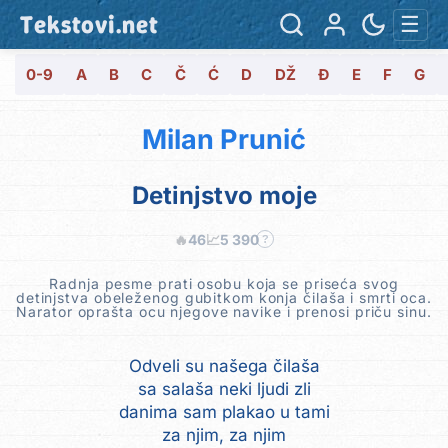
Tekstovi.net
☰
0-9
A
B
C
Č
Ć
D
DŽ
Đ
E
F
G
Milan Prunić
Detinjstvo moje
🔥
46
📈
5 390
?
Radnja pesme prati osobu koja se priseća svog
detinjstva obeleženog gubitkom konja čilaša i smrti oca.
Narator oprašta ocu njegove navike i prenosi priču sinu.
Odveli su našega čilaša
sa salaša neki ljudi zli
danima sam plakao u tami
za njim, za njim