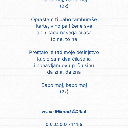
(2x)
Opraštam ti babo tamburaše
karte, vino pa i žene sve
al' nikada našega čilaša
to ne, to ne
Prestalo je tad moje detinjstvo
kupio sam dva čilaša ja
i ponavljam ovu priču sinu
da zna, da zna
Babo moj, babo moj
(2x)
Hvala
Milorad Â©ibul
09.10.2007 - 14:55