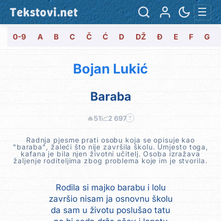
Tekstovi.net
☰
0-9
A
B
C
Č
Ć
D
DŽ
Đ
E
F
G
Bojan Lukić
Baraba
🔥
51
📈
2 697
?
Radnja pjesme prati osobu koja se opisuje kao
"baraba", žaleći što nije završila školu. Umjesto toga,
kafana je bila njen životni učitelj. Osoba izražava
žaljenje roditeljima zbog problema koje im je stvorila.
Rodila si majko barabu i lolu
završio nisam ja osnovnu školu
da sam u životu poslušao tatu