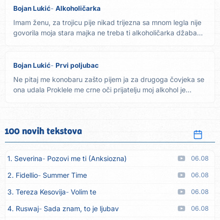
Bojan Lukić
Alkoholičarka
Imam ženu, za trojicu pije nikad trijezna sa mnom legla nije
govorila moja stara majka ne treba ti alkoholičarka džaba...
Bojan Lukić
Prvi poljubac
Ne pitaj me konobaru zašto pijem ja za drugoga čovjeka se
ona udala Proklele me crne oči prijatelju moj alkohol je...
100 novih tekstova
1. Severina
Pozovi me ti (Anksiozna)
06.08
2. Fidellio
Summer Time
06.08
3. Tereza Kesovija
Volim te
06.08
4. Ruswaj
Sada znam, to je ljubav
06.08