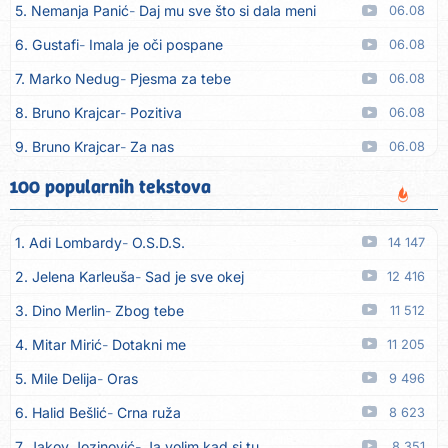
5. Nemanja Panić
Daj mu sve što si dala meni
06.08
6. Gustafi
Imala je oči pospane
06.08
7. Marko Nedug
Pjesma za tebe
06.08
8. Bruno Krajcar
Pozitiva
06.08
9. Bruno Krajcar
Za nas
06.08
10. Tereza Kesovija
Da li ću moći
06.08
100 popularnih tekstova
11. Lidija Bačić
Neka se vino toči (Nazdravlje)
06.08
1. Adi Lombardy
O.S.D.S.
14 147
12. Karin Kuljanić
Nisi zavridel
06.08
2. Jelena Karleuša
Sad je sve okej
12 416
13. Tamara Brusić
Nigdi ni lipo ko doma
06.08
3. Dino Merlin
Zbog tebe
11 512
14. Tamara Brusić
Biž´mo ća
06.08
4. Mitar Mirić
Dotakni me
11 205
15. Rusko Richie
Bila si, bila
06.08
5. Mile Delija
Oras
9 496
16. Rusko Richie
Ti i ja
06.08
6. Halid Bešlić
Crna ruža
8 623
17. Azra Husarkić
Ako treba
06.08
7. Jakov Jozinović
Ja volim kad si tu
8 351