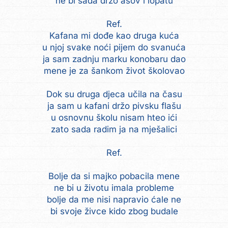
ne bi sada držo ašov i lopatu
Ref.
Kafana mi dođe kao druga kuća
u njoj svake noći pijem do svanuća
ja sam zadnju marku konobaru dao
mene je za šankom život školovao
Dok su druga djeca učila na času
ja sam u kafani držo pivsku flašu
u osnovnu školu nisam hteo ići
zato sada radim ja na mješalici
Ref.
Bolje da si majko pobacila mene
ne bi u životu imala probleme
bolje da me nisi napravio ćale ne
bi svoje živce kido zbog budale