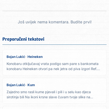
Još uvijek nema komentara. Budite prvi!
Preporučeni tekstovi
Bojan Lukić
Heineken
Konobaru otključavaj vrata podigo sam pare s bankomata
konobaru Heineken otvori pa nek jetra od piva izgori Ref.
2x...
Bojan Lukić
Kum
Zajedno smo rasli kume pjevali i pili i u selu kao djeca
sirotinja bili Na ikoni krsne slave čuvam tvoje slike na...