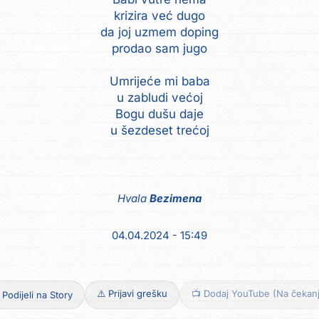
krizira već dugo
da joj uzmem doping
prodao sam jugo
Umrijeće mi baba
u zabludi većoj
Bogu dušu daje
u šezdeset trećoj
Hvala
Bezimena
04.04.2024 - 15:49
⚠️ Prijavi grešku
📺 Dodaj YouTube (Na čekan
 Podijeli na Story