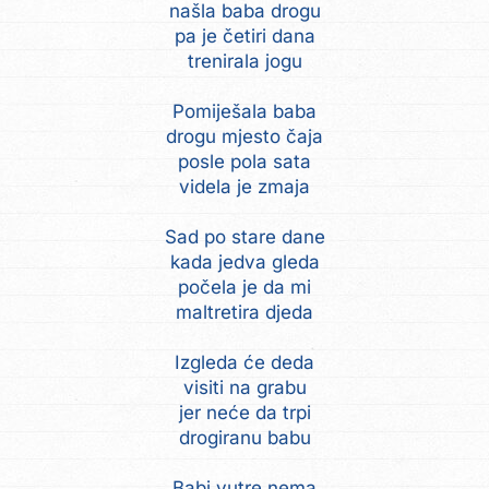
našla baba drogu
pa je četiri dana
trenirala jogu
Pomiješala baba
drogu mjesto čaja
posle pola sata
videla je zmaja
Sad po stare dane
kada jedva gleda
počela je da mi
maltretira djeda
Izgleda će deda
visiti na grabu
jer neće da trpi
drogiranu babu
Babi vutre nema