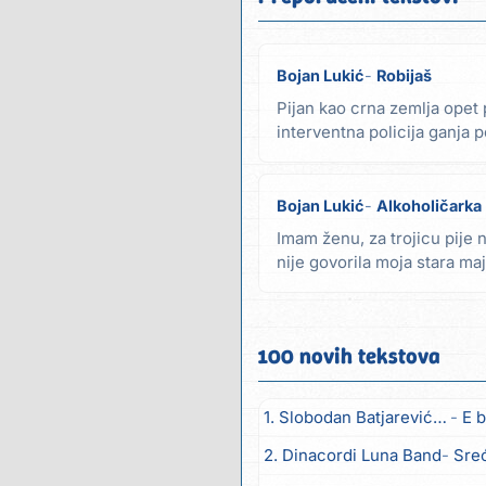
Bojan Lukić
Robijaš
Pijan kao crna zemlja opet
interventna policija ganja 
nekim kretenom...
Bojan Lukić
Alkoholičarka
Imam ženu, za trojicu pije 
nije govorila moja stara maj
džaba...
100 novih tekstova
1. Slobodan Batjarević Čobe
E b
2. Dinacordi Luna Band
Sreću zov