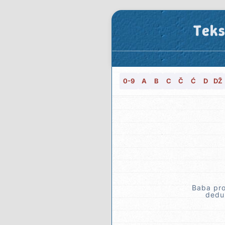
Teks
0-9
A
B
C
Č
Ć
D
DŽ
Baba pro
dedu,