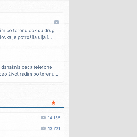
im po terenu dok su drugi
ovka je potrošila ulja i
 današnja deca telefone
ceo život radim po terenu
14 158
13 721